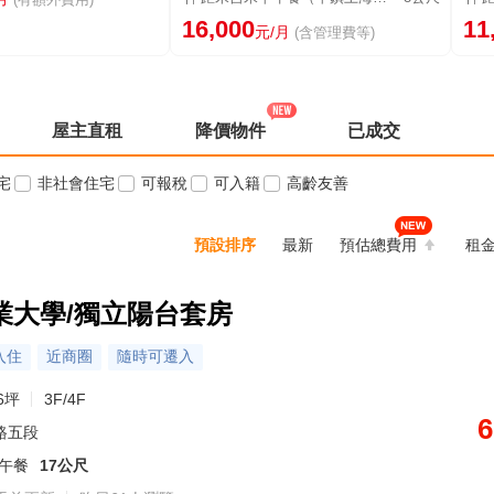
16,000
11
元/月
(含管理費等)
屋主直租
降價物件
已成交
宅
非社會住宅
可報稅
可入籍
高齡友善
預設排序
最新
預估總費用
租
業大學/獨立陽台套房
入住
近商圈
隨時可遷入
6坪
3F/4F
6
路五段
早午餐
17公尺