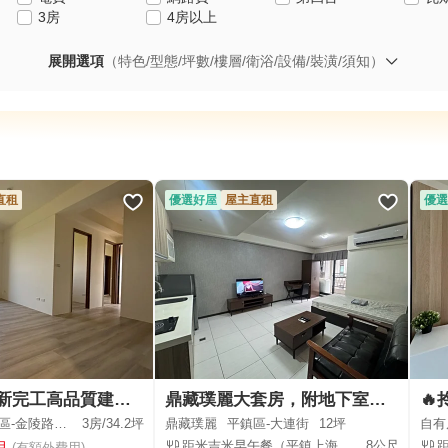
3房
4房以上
展開選項
（特色/型態/坪數/樓層/衛浴/設備/裝潢/須知）
直租
優選好屋
屋主直租
優選
廣昱謙禾全新完工高品質建案出租
鼎藏璞麗大套房，附地下室機車位
-金陵路三段
3房/
34.2坪
鼎藏璞麗
平鎮區-大連街
12坪
自有
距米吉米早午餐（平鎮上海店）
8公尺
月
(有額外費用)