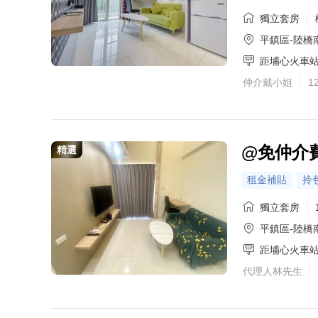
獨立套房
平鎮區-陸橋
距埔心火車
仲介戴小姐
1
@免仲介
精選
租金補貼
拎
獨立套房
平鎮區-陸橋
距埔心火車
代理人林先生