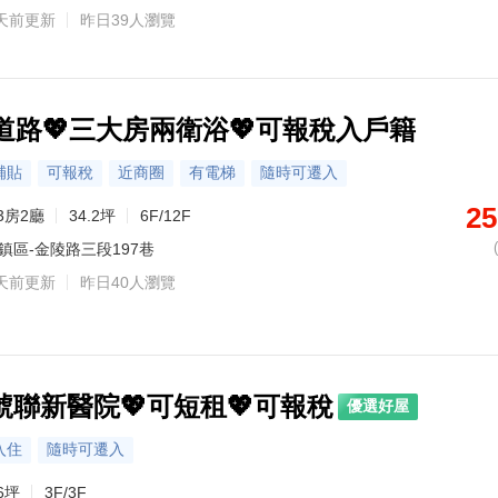
天前更新
昨日39人瀏覽
道路💖三大房兩衛浴💖可報稅入戶籍
補貼
可報稅
近商圈
有電梯
隨時可遷入
25
3房2廳
34.2坪
6F/12F
鎮區-金陵路三段197巷
天前更新
昨日40人瀏覽
聯新醫院💖可短租💖可報稅
優選好屋
入住
隨時可遷入
6坪
3F/3F