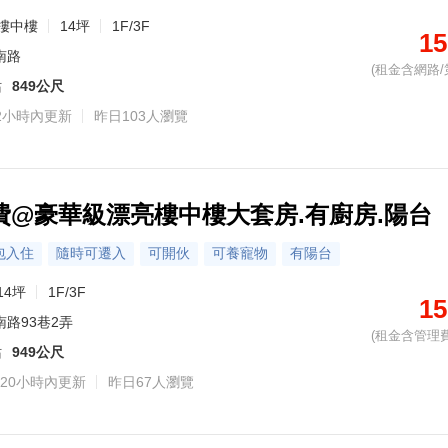
樓中樓
14坪
1F/3F
15
南路
(租金含網路/
站
849公尺
2小時內更新
昨日103人瀏覽
費@豪華級漂亮樓中樓大套房.有廚房.陽台
包入住
隨時可遷入
可開伙
可養寵物
有陽台
14坪
1F/3F
15
南路93巷2弄
(租金含管理費
站
949公尺
20小時內更新
昨日67人瀏覽