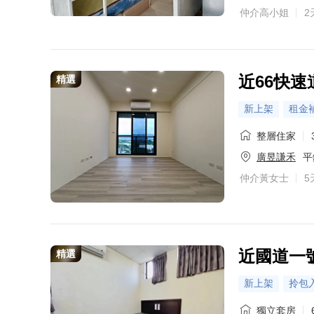
仲介高小姐
2
近66快速
精選
新上架
租金
整層住家
廣昱謙禾
平
仲介黃女士
5
近國道一號
精選
新上架
拎包
獨立套房