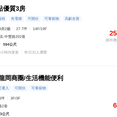
站優質3房
報稅
有電梯
可開伙
可養寵物
高齡友善
3房2廳
27.7坪
14F/19F
25
區-中豐路202巷
(額外費用
所
594公尺
8小時內更新
昨日32人瀏覽
/龍岡商圈/生活機能便利
可遷入
可開伙
可養寵物
4坪
3F/3F
6
路2巷
13公尺