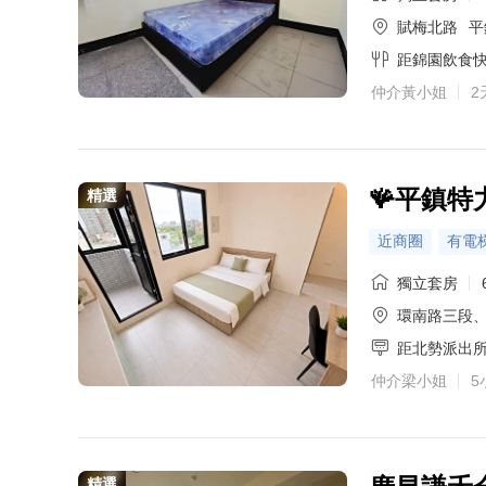
賦梅北路
平
距錦園飲食
仲介黃小姐
2
🪸平鎮特
精選
近商圈
有電
獨立套房
環南路三段
距北勢派出
仲介梁小姐
5
精選