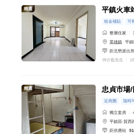
平鎮火車
精選
租金補貼
可
整層住家
英雄鎮
平鎮
距北勢派出
仲介藍先生
1
忠貞市場
精選
近商圈
隨時
獨立套房
平鎮區-貿西
距供應站
5