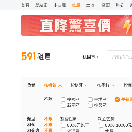
首頁
新建案
中古屋
租屋
土地
店面
辦公
桃園市
位置
按鄉鎮
按捷運
按學校
按商
不限
桃園區
中壢區
平鎮
新屋區
復興區
類型
不限
整層住家
獨立套房
租金
不限
5000元以下
5000-10000元
租金含
不限
管理費
水費