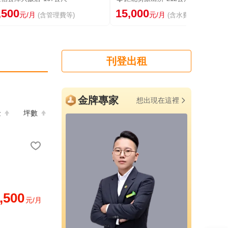
,500
15,000
元/月
元/月
(含管理費等)
(含水費等)
刊登出租
金牌專家
想出現在這裡
金
坪數
,500
元/月