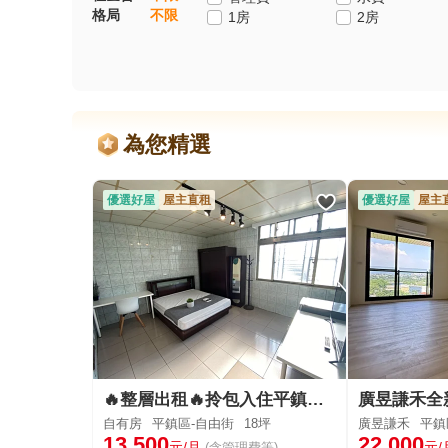
格局
不限
1房
2房
為您精選
優選好屋
屋主直租
優選好屋
屋主
🔥整層出租🔥拎包入住平鎮工業區、傢俱齊全、採光大套房
自有房
平鎮區-自由街
18坪
廣昱謙禾
平鎮區
13,500
22,000
元/月
元/
(含管理費等)