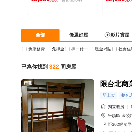
全部
優選好屋
影片賞屋
免服務費
免押金
押一付一
租金補貼
社會住
322
已為你找到
間房屋
限台北商
精選
新上架
拎包
獨立套房
平鎮區-金陵
距302輕食