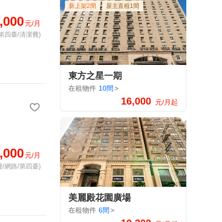
新上架2間
屋主直租1間
,000
元/月
第四臺/清潔費)
東方之星一期
在租物件
10間
>
16,000
元/月起
,000
元/月
/網路/第四臺)
美麗殿花園廣場
在租物件
6間
>