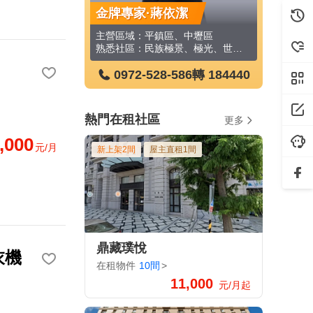
依潔
金牌專家·黃美華
金牌專家
區、中壢區
主營區域：桃園區、平鎮區、永和區
主營區域：
熟悉社區：民族極景、極光、世界1、光明無限、智聖天廈、大唐江山、金品
熟悉社區：竹城竹之城、凱旋門紅鑽、央大麗景
-586
轉 184440
0972-528-586
轉 293218
0972
熱門在租社區
更多
,000
元/月
新上架2間
屋主直租1間
鼎藏璞悅
衣機
在租物件
10間
>
11,000
元/月起