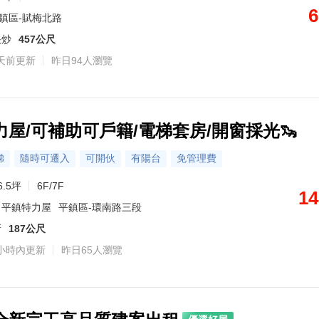
6
鎮區-賦梅北路
快炒
457公尺
天前更新
昨日94人瀏覽
力屋/可補助可戶籍/電梯套房/開窗採光🦦
梯
隨時可遷入
可開伙
有陽台
免管理費
6.5坪
6F/7F
14
、平鎮特力屋
平鎮區-環南路三段
所
187公尺
小時內更新
昨日65人瀏覽