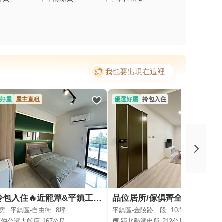
我也要出現在這裡
好屋
屋主直租
優選好屋
拎包入住
🔥拎包入住🔥近龍潭&平鎮工業區、傢俱齊全、採光大套房
品位居所/傢俱齊全🐥小資首選/中壢火
房
平鎮區-自由街
8坪
平鎮區-金陵路二段
10坪
距伯公潭大飯店
167公尺
距北勢派出所
212公尺