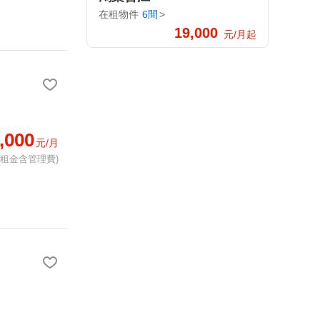
在租物件
6間
>
19,000
元/月起
,000
元/月
(租金含管理費)