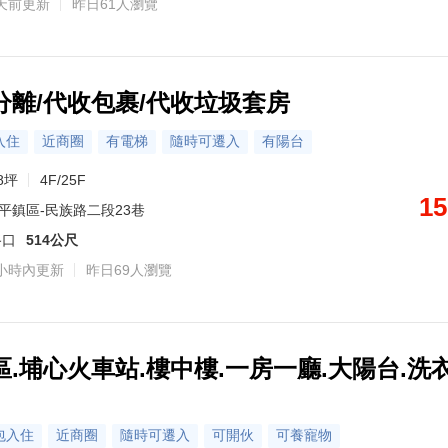
天前更新
昨日61人瀏覽
金牌專家·蔣
竹北市
龜山區
楊梅區
大園區
主營區域：大園區、桃園區、林口區
主營區域：平鎮
熟悉社區：皇翔歡喜城、大湖一路176巷25號、皇普MVP、山璞翰林富苑
熟悉社區：福利國大廈、亞曼尼、璟都CASA、璟都江山、定泰清溪翫、鴻灃ART、和發天鑽大樓區
熟悉社區：遠雄仰森、謙成無二、盛德藝
熟悉社區：裕記豪門、台北比佛利國家公園區、自忠街95號、天郡
熟悉社區：竹城宇治、協勝玉子園、和洲金剛、華悦城、和發大境、遠雄文青、A7地王 竹城甲子園、禾悅花園、詠勝市中欣、富御捷境等
熟悉社區：中悅御之苑、悅峰釀、NFC環球經貿中心、中悅環球企業總部
分離/代收包裹/代收垃圾套房
6
6
6
6
6
6
轉 345391
轉 145054
轉 442225
轉 145222
轉 346708
轉 326289
0972-528
入住
近商圈
有電梯
隨時可遷入
有陽台
8坪
4F/25F
15
平鎮區-民族路二段23巷
路口
514公尺
小時內更新
昨日69人瀏覽
.埔心火車站.樓中樓.一房一廳.大陽台.洗
包入住
近商圈
隨時可遷入
可開伙
可養寵物