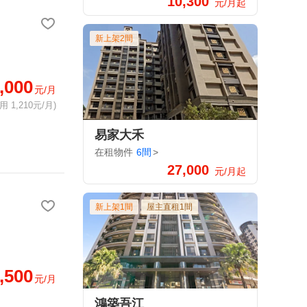
10,300
元/月起
新上架2間
,000
元/月
 1,210元/月)
易家大禾
在租物件
6間
>
27,000
元/月起
新上架1間
屋主直租1間
,500
元/月
鴻築吾江