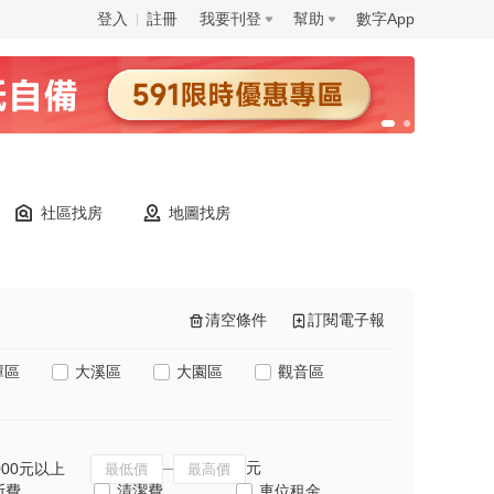
登入
註冊
我要刊登
幫助
數字App
社區找房
地圖找房
清空條件
訂閱電子報
潭區
大溪區
大園區
觀音區
元
000元以上
斯費
清潔費
車位租金