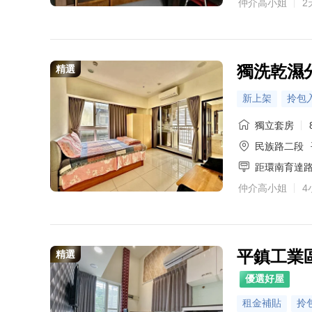
仲介高小姐
2
金牌專家·褚兆羽
金牌專家·洪靖翔
金牌專家·黃宥寧
金牌專家·林竹君
金牌專家·孟憲珍
金牌專家·陳淑芬
主營區域：龜山區、
主營區域：桃園區、
主營區域：中壢區、
主營區域：龜山區
主營區域：桃園區、
獨洗乾濕
精選
0972-528-58
0972-528-58
0972-528-58
0972-528-58
0972-528-58
0972-528-58
新上架
拎包
獨立套房
民族路二段
距環南育達
仲介高小姐
4
平鎮工業區
精選
優選好屋
租金補貼
拎