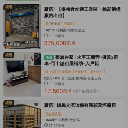
廠房
【楊梅近幼獅工業區｜挑高鋼構
廠房出租】
7日上新
可隔間
1021坪 楊梅區-幼獅交流道
08-06發佈
375,000
元/月
整層住家
永平工商旁~優質2房
車~可申請租屋補助~入戶籍
新上架
免服務費
社會住宅
拎包入住
2房/21.8坪 台北誠家 楊梅區-青山三街
08-05發佈
17,500
元/月
(含車位租金等)
廠房
楊梅交流道稀有新穎萬坪廠房
可工廠登記
10468坪 楊梅區-校前路
07-22發佈