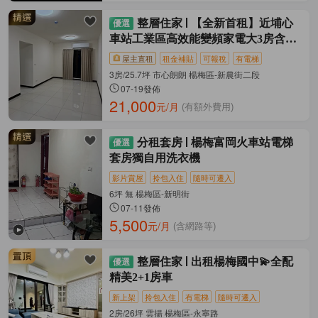
整層住家
【全新首租】近埔心
車站工業區高效能變頻家電大3房含車
位
屋主直租
租金補貼
可報稅
有電梯
3房/25.7坪 市心朗朗 楊梅區-新農街二段
07-19發佈
21,000
元/月
(有額外費用)
分租套房
楊梅富岡火車站電梯
套房獨自用洗衣機
影片賞屋
拎包入住
隨時可遷入
6坪 無 楊梅區-新明街
07-11發佈
5,500
元/月
(含網路等)
整層住家
出租楊梅國中💫全配
精美2+1房車
新上架
拎包入住
有電梯
隨時可遷入
2房/26坪 雲揚 楊梅區-永寧路