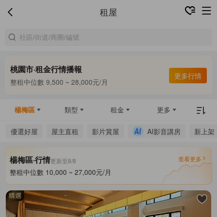
租屋
桃園市·租金行情播報
合租中位數 7,000 ~ 8,300元/月
更多行情
整租中位數 9,500 ~ 28,000元/月
合租中位數 7,000 ~ 8,300元/月
楊梅區
類型
租金
更多
優選好屋
屋主直租
影片賞屋
AI影音講房
新上架
楊梅區·行情
查看更多
更新至8/8
整租中位數 10,000 ~ 27,000元/月