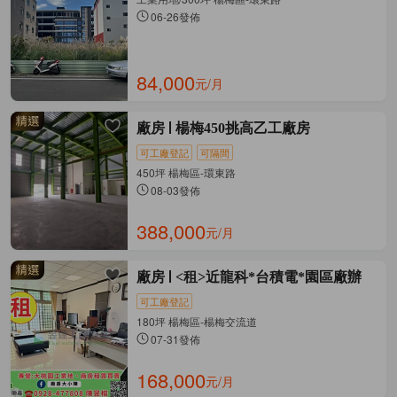
06-26發佈
84,000
元/月
廠房
楊梅450挑高乙工廠房
可工廠登記
可隔間
450坪 楊梅區-環東路
08-03發佈
388,000
元/月
廠房
<租>近龍科*台積電*園區廠辦
可工廠登記
180坪 楊梅區-楊梅交流道
07-31發佈
168,000
元/月