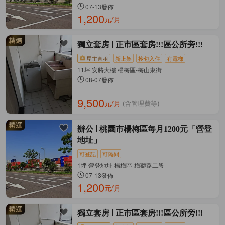
07-13發佈
1,200
元/月
獨立套房
正市區套房!!!區公所旁!!!
屋主直租
新上架
拎包入住
有電梯
11坪 安將大樓 楊梅區-梅山東街
08-07發佈
9,500
元/月
(含管理費等)
辦公
桃園市楊梅區每月1200元「營登
地址」
可登記
可隔間
1坪 營登地址 楊梅區-梅獅路二段
07-13發佈
1,200
元/月
獨立套房
正市區套房!!!區公所旁!!!