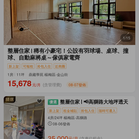
1/15
整層住家
稀有小豪宅！公設有羽球場、桌球、撞
球、自動麻將桌～傢俱家電齊
新上架
可報稅
拎包入住
近商圈
1房
11坪
鼎藏學苑 楊梅區-金山街
15,678
元/月
08-07發佈
(含管理費)
整層住家
📢高獅路大地坪透天
新上架
租金補貼
拎包入住
隨時可遷入
4房/24坪 楊梅區-高獅路
08-06發佈
35,000
元/月
(含車位租金)