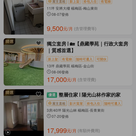
屋主直租
新上架
拎包入住
有電梯
11坪 安將大樓 楊梅區-梅山東街
08-07發佈
9,500
元/月
(含管理費等)
獨立套房
🏡【鼎藏學苑｜行政大套房
｜質感首選】
新上架
有電梯
隨時可遷入
可開伙
13坪 鼎藏學苑 楊梅區-金山街
08-06發佈
17,000
元/月
(含管理費)
整層住家
陽光山林作家的家
屋主直租
影片賞屋
拎包入住
隨時可遷入
3房/40坪 陽光山林 楊梅區-長青東街
07-20發佈
17,999
元/月
(有額外費用)