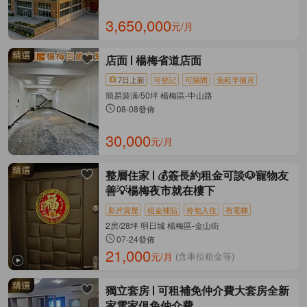
3,650,000
元/月
店面
楊梅省道店面
7日上新
可登記
可隔間
免租半個月
簡易裝潢/50坪 楊梅區-中山路
08-08發佈
30,000
元/月
整層住家
💰簽長約租金可談🐶寵物友
善💡楊梅夜市就在樓下
影片賞屋
租金補貼
拎包入住
有電梯
2房/28坪 明日城 楊梅區-金山街
07-24發佈
21,000
元/月
(含車位租金等)
獨立套房
可租補免仲介費大套房全新
家電家俱免仲介費