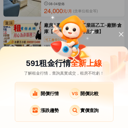
08-04發佈
24,000
元/月
(含車位租金等)
廠房
專~楊梅幼獅工業區乙工~廠辦/倉
庫【電梯廠辦單層出租六樓】
可工廠登記
可隔間
180.8坪 楊梅區-獅五路
06-27發佈
135,000
元/月
591租金行情
全新上線
了解租金行情，查詢真實成交，租房不吃虧！
桃園市租屋
其它租屋
熱門在租社區
龍潭區租屋
大溪區租屋
新屋區租屋
開價行情
開價比較
復興區租屋
漲跌趨勢
實價查詢