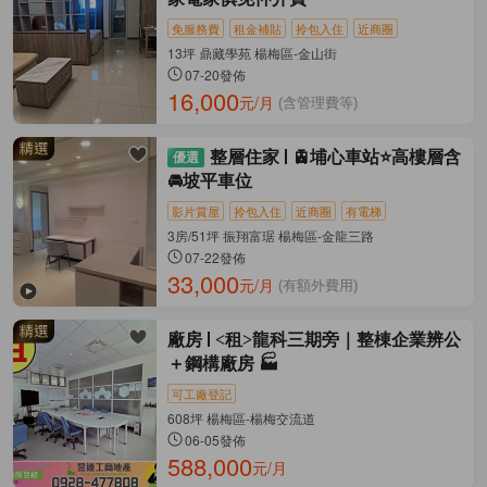
免服務費
租金補貼
拎包入住
近商圈
13坪 鼎藏學苑 楊梅區-金山街
07-20發佈
16,000
元/月
(含管理費等)
整層住家
🚊埔心車站⭐️高樓層含
🚘坡平車位
影片賞屋
拎包入住
近商圈
有電梯
3房/51坪 振翔富琚 楊梅區-金龍三路
07-22發佈
33,000
元/月
(有額外費用)
廠房
<租>龍科三期旁｜整棟企業辨公
＋鋼構廠房 🏭
可工廠登記
608坪 楊梅區-楊梅交流道
06-05發佈
588,000
元/月