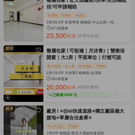
整層住家
近天成醫院3房車!生活機能
佳!可申請補助
有電梯
可開伙
有車位
3房/28.3坪 和發學悅 楊梅區-中山北路一段
07-26發佈
23,500
元/月
(含車位租金)
整層住家
可租補｜月沐青2｜雙衛浴
開窗｜大2房｜平面車位｜行號可談
影片賞屋
新上架
租金補貼
可報稅
2房/19.6坪 月沐青2 楊梅區-金溪路
08-06發佈
20,000
元/月
(有額外費用)
已降價 5000 元
廠房
⭐㊣66快速道路⭐獨立廠區備大
腹地⭐單層合法倉庫⭐
可公司登記
可隔間
1952坪 楊梅區-觀音大溪線快速道路