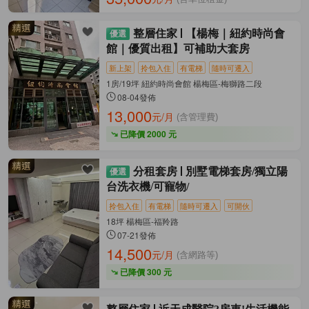
整層住家
【楊梅｜紐約時尚會
館｜優質出租】可補助大套房
新上架
拎包入住
有電梯
隨時可遷入
1房/19坪 紐約時尚會館 楊梅區-梅獅路二段
08-04發佈
13,000
元/月
(含管理費)
已降價 2000 元
分租套房
別墅電梯套房/獨立陽
台洗衣機/可寵物/
拎包入住
有電梯
隨時可遷入
可開伙
18坪 楊梅區-福羚路
07-21發佈
14,500
元/月
(含網路等)
已降價 300 元