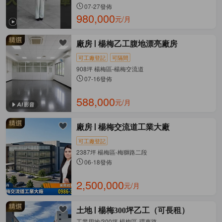
07-27發佈
980,000
元/月
廠房
楊梅乙工腹地漂亮廠房
可工廠登記
可隔間
908坪 楊梅區-楊梅交流道
07-16發佈
588,000
元/月
廠房
楊梅交流道工業大廠
可工廠登記
2387坪 楊梅區-梅獅路二段
06-18發佈
2,500,000
元/月
土地
楊梅300坪乙工（可長租）
工業用地/300坪 楊梅區-環東路