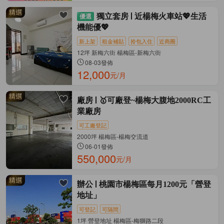
獨立套房
近楊梅火車站💖生活
機能優💖
新上架
租金補貼
拎包入住
近商圈
12坪 新梅六街 楊梅區-新梅六街
08-03發佈
12,000
元/月
廠房
🥇可廠登~楊梅大腹地2000RC工
業廠房
可工廠登記
2000坪 楊梅區-楊梅交流道
06-01發佈
550,000
元/月
辦公
桃園市楊梅區每月1200元「營登
地址」
可登記
可隔間
1坪 營登地址 楊梅區-梅獅路二段