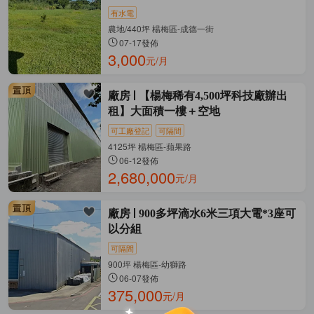
有水電
農地/440坪 楊梅區-成德一街
07-17發佈
3,000
元/月
廠房
【楊梅稀有4,500坪科技廠辦出
租】大面積一樓＋空地
可工廠登記
可隔間
4125坪 楊梅區-蘋果路
06-12發佈
2,680,000
元/月
廠房
900多坪滴水6米三項大電*3座可
以分組
可隔間
900坪 楊梅區-幼獅路
06-07發佈
375,000
元/月