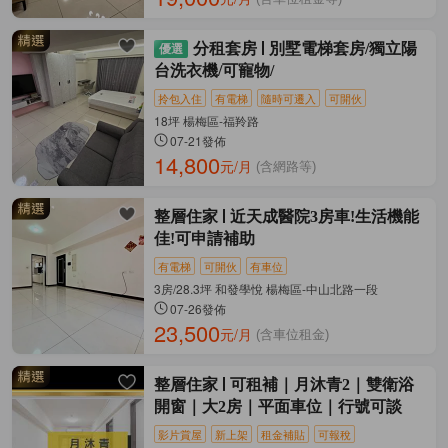
分租套房
別墅電梯套房/獨立陽
台洗衣機/可寵物/
拎包入住
有電梯
隨時可遷入
可開伙
18坪 楊梅區-福羚路
07-21發佈
14,800
元/月
(含網路等)
整層住家
近天成醫院3房車!生活機能
佳!可申請補助
有電梯
可開伙
有車位
3房/28.3坪 和發學悅 楊梅區-中山北路一段
07-26發佈
23,500
元/月
(含車位租金)
整層住家
可租補｜月沐青2｜雙衛浴
開窗｜大2房｜平面車位｜行號可談
影片賞屋
新上架
租金補貼
可報稅