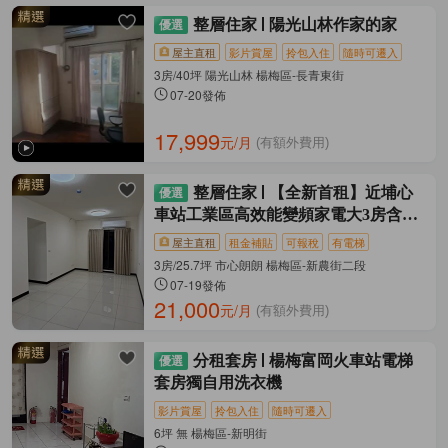
整層住家
陽光山林作家的家
屋主直租
影片賞屋
拎包入住
隨時可遷入
3房/40坪 陽光山林 楊梅區-長青東街
07-20發佈
17,999
元/月
(有額外費用)
整層住家
【全新首租】近埔心
車站工業區高效能變頻家電大3房含車
位
屋主直租
租金補貼
可報稅
有電梯
3房/25.7坪 市心朗朗 楊梅區-新農街二段
07-19發佈
21,000
元/月
(有額外費用)
分租套房
楊梅富岡火車站電梯
套房獨自用洗衣機
影片賞屋
拎包入住
隨時可遷入
6坪 無 楊梅區-新明街