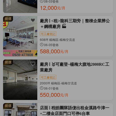
08-03發佈
12,000
元/月
廠房
<租>龍科三期旁｜整棟企業辨公
＋鋼構廠房 🏭
可工廠登記
608坪 楊梅區-楊梅交流道
06-05發佈
588,000
元/月
廠房
🥇可廠登~楊梅大腹地2000RC工
業廠房
可工廠登記
2000坪 楊梅區-楊梅交流道
06-01發佈
550,000
元/月
店面
程皓團隊語倢出租金溪路牛津一
+二樓金店面門口可停6台車