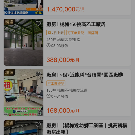
1,470,000
元/月
廠房
楊梅450挑高乙工廠房
7日上新
可工廠登記
可隔間
450坪 楊梅區-環東路
08-03發佈
388,000
元/月
廠房
<租>近龍科*台積電*園區廠辦
可工廠登記
180坪 楊梅區-楊梅交流道
07-31發佈
168,000
元/月
廠房
【楊梅近幼獅工業區｜挑高鋼構
廠房出租】