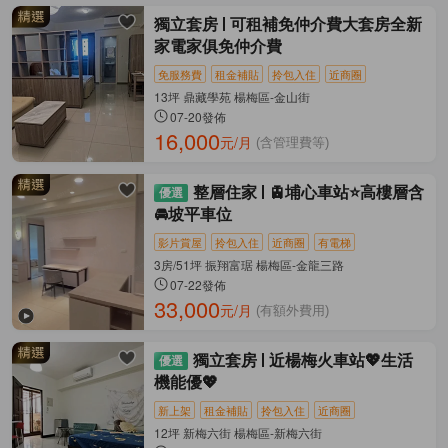
獨立套房
可租補免仲介費大套房全新
家電家俱免仲介費
免服務費
租金補貼
拎包入住
近商圈
13坪 鼎藏學苑 楊梅區-金山街
07-20發佈
16,000
元/月
(含管理費等)
整層住家
🚊埔心車站⭐️高樓層含
🚘坡平車位
影片賞屋
拎包入住
近商圈
有電梯
3房/51坪 振翔富琚 楊梅區-金龍三路
07-22發佈
33,000
元/月
(有額外費用)
獨立套房
近楊梅火車站💖生活
機能優💖
新上架
租金補貼
拎包入住
近商圈
12坪 新梅六街 楊梅區-新梅六街