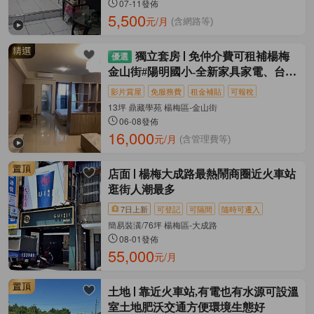
07-11發佈
5,500
元/月
(含網路等)
獨立套房
免仲介費可租補楊梅
金山街#陽明國小-全新家具家電、台電
台水
影片賞屋
免服務費
租金補貼
可報稅
13坪 鼎藏學苑 楊梅區-金山街
06-08發佈
16,000
元/月
(含管理費等)
店面
楊梅大成路最熱鬧商圈近火車站
逛街人潮最多
7日上新
可登記
可隔間
隨時可遷入
簡易裝潢/76坪 楊梅區-大成路
08-01發佈
55,000
元/月
土地
靠近火車站,有電也有水源可設溫
室土地肥沃交通方便環境生態好