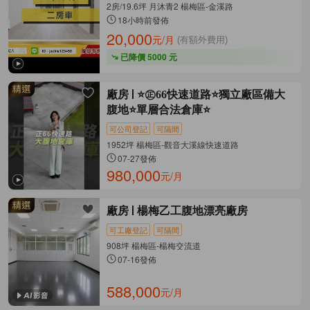
2房/19.6坪 月沐青2 楊梅區-金溪路
18小時前發佈
20,000
元/月
(有額外費用)
已降價 5000 元
廠房
⭐㊣66快速道路⭐獨立廠區備大
腹地⭐單層合法倉庫⭐
可公司登記
可隔間
1952坪 楊梅區-觀音大溪線快速道路
07-27發佈
980,000
元/月
廠房
楊梅乙工腹地漂亮廠房
可工廠登記
可隔間
908坪 楊梅區-楊梅交流道
07-16發佈
588,000
元/月