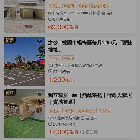
可登記
可隔間
可餐飲
隨時可遷入
尚未裝潢/51坪 牛津Villa 楊梅區-金溪路
07-30發佈
69,000
元/月
辦公
桃園市楊梅區每月1200元「營登
地址」
可登記
可隔間
1坪 營登地址 楊梅區-梅獅路二段
07-13發佈
1,200
元/月
獨立套房
🏡【鼎藏學苑｜行政大套房
｜質感首選】
新上架
有電梯
隨時可遷入
可開伙
13坪 鼎藏學苑 楊梅區-金山街
20小時前發佈
17,000
元/月
(含管理費)