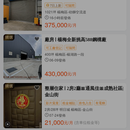
7日上新
可隔間
1021坪 楊梅區-幼獅交流道
16小時前發佈
375,000
元/月
廠房
楊梅全新挑高588鋼構廠
可工廠登記
可隔間
400坪 楊梅區-楊湖路一段
06-09發佈
430,000
元/月
整層住家
2房2廳🎀通風佳🎀成熟社區|
金山街
影片賞屋
租金補貼
拎包入住
有電梯
2房/28坪 明日城 楊梅區-金山街
07-24發佈
21,000
元/月
(含車位租金等)