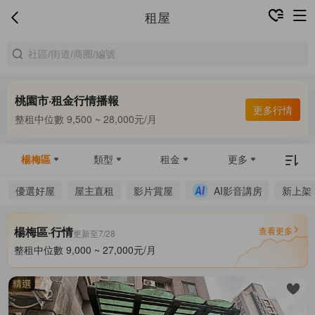
租屋
桃園市·租金行情播報
合租中位數 7,000 ~ 8,120元/月
更多行情
整租中位數 9,500 ~ 28,000元/月
合租中位數 7,000 ~ 8,120元/月
楊梅區
類型
租金
更多
優選好屋
屋主直租
影片賞屋
AI影音講房
新上架
楊梅區·行情
查看更多
更新至7/28
整租中位數 9,000 ~ 27,000元/月