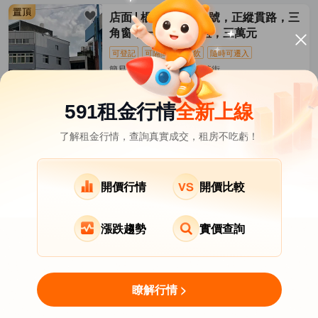
店面
楊梅中山路14號，正縱貫路，三
角窗，一樓店面出租，三萬元
可登記
可隔間
可餐飲
隨時可遷入
簡易裝潢/20坪 楊梅區-大華街
06-04發佈
30,000
元/月
591租金行情
全新上線
了解租金行情，查詢真實成交，租房不吃虧！
桃園市租屋
其它租屋
熱門在租社區
龍潭區租屋
大溪區租屋
新屋區租屋
開價行情
開價比較
復興區租屋
漲跌趨勢
實價查詢
關於我們
意見反饋
APP下載
瞭解行情 >
用LINE MINI App找房
Copyright © 2007-2026 by Addcn Technology Co.,Ltd.
立即打開
All Rights reserved.
免下載即開即用，更高效！