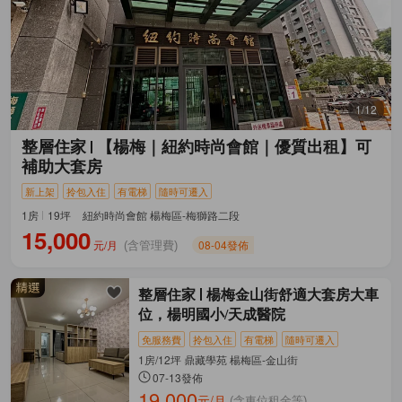
1/12
整層住家
【楊梅｜紐約時尚會館｜優質出租】可
補助大套房
新上架
拎包入住
有電梯
隨時可遷入
1房
19坪
紐約時尚會館 楊梅區-梅獅路二段
15,000
元/月
08-04發佈
(含管理費)
整層住家
楊梅金山街舒適大套房大車
位，楊明國小/天成醫院
免服務費
拎包入住
有電梯
隨時可遷入
1房/12坪 鼎藏學苑 楊梅區-金山街
07-13發佈
19,000
元/月
(含車位租金等)