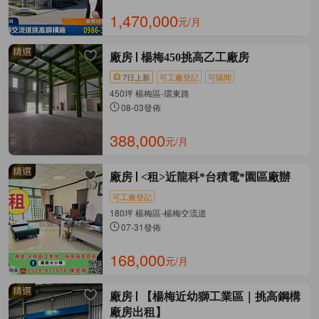
1,470,000
元/月
廠房
楊梅450挑高乙工廠房
7日上新
可工廠登記
可隔間
450坪 楊梅區-環東路
08-03發佈
388,000
元/月
廠房
<租>近龍科*台積電*園區廠辦
可工廠登記
180坪 楊梅區-楊梅交流道
07-31發佈
168,000
元/月
廠房
【楊梅近幼獅工業區｜挑高鋼構
廠房出租】