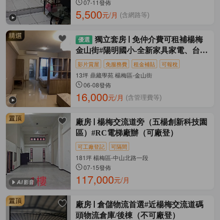
07-11發佈
5,500
元/月
(含網路等)
獨立套房
免仲介費可租補楊梅
金山街#陽明國小-全新家具家電、台電
台水
影片賞屋
免服務費
租金補貼
可報稅
13坪 鼎藏學苑 楊梅區-金山街
06-08發佈
16,000
元/月
(含管理費等)
廠房
楊梅交流道旁（五楊創新科技園
區）#RC電梯廠辦（可廠登）
可工廠登記
可隔間
181坪 楊梅區-中山北路一段
07-15發佈
117,000
元/月
廠房
倉儲物流首選#近楊梅交流道碼
頭物流倉庫/後棟（不可廠登）