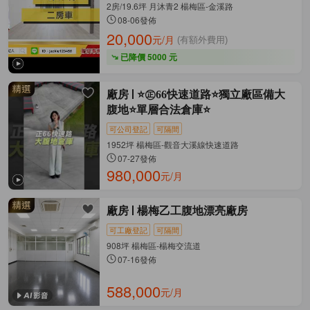
2房/19.6坪 月沐青2 楊梅區-金溪路
08-06發佈
20,000
元/月
(有額外費用)
已降價 5000 元
廠房
⭐㊣66快速道路⭐獨立廠區備大
腹地⭐單層合法倉庫⭐
可公司登記
可隔間
1952坪 楊梅區-觀音大溪線快速道路
07-27發佈
980,000
元/月
廠房
楊梅乙工腹地漂亮廠房
可工廠登記
可隔間
908坪 楊梅區-楊梅交流道
07-16發佈
588,000
元/月