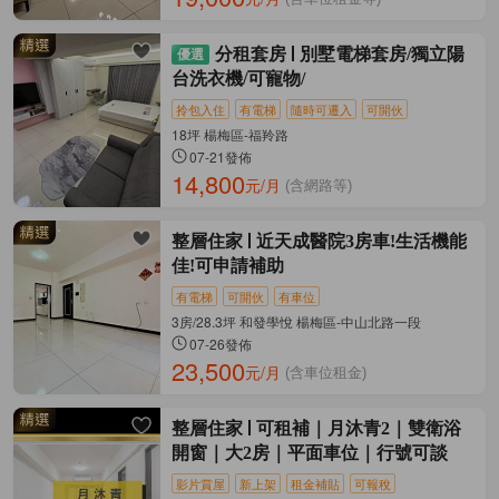
分租套房
別墅電梯套房/獨立陽
台洗衣機/可寵物/
拎包入住
有電梯
隨時可遷入
可開伙
18坪 楊梅區-福羚路
07-21發佈
14,800
元/月
(含網路等)
整層住家
近天成醫院3房車!生活機能
佳!可申請補助
有電梯
可開伙
有車位
3房/28.3坪 和發學悅 楊梅區-中山北路一段
07-26發佈
23,500
元/月
(含車位租金)
整層住家
可租補｜月沐青2｜雙衛浴
開窗｜大2房｜平面車位｜行號可談
影片賞屋
新上架
租金補貼
可報稅