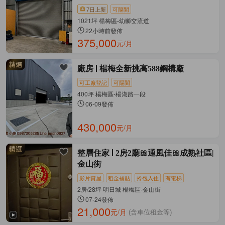
7日上新
可隔間
1021坪 楊梅區-幼獅交流道
22小時前發佈
375,000
元/月
廠房
楊梅全新挑高588鋼構廠
可工廠登記
可隔間
400坪 楊梅區-楊湖路一段
06-09發佈
430,000
元/月
整層住家
2房2廳🎀通風佳🎀成熟社區|
金山街
影片賞屋
租金補貼
拎包入住
有電梯
2房/28坪 明日城 楊梅區-金山街
07-24發佈
21,000
元/月
(含車位租金等)