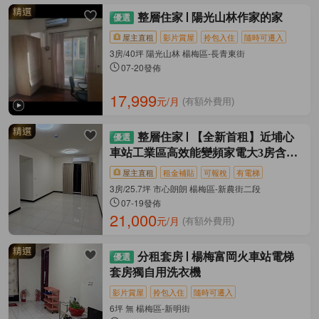
整層住家
陽光山林作家的家
屋主直租
影片賞屋
拎包入住
隨時可遷入
3房/40坪 陽光山林 楊梅區-長青東街
07-20發佈
17,999
元/月
(有額外費用)
整層住家
【全新首租】近埔心
車站工業區高效能變頻家電大3房含車
位
屋主直租
租金補貼
可報稅
有電梯
3房/25.7坪 市心朗朗 楊梅區-新農街二段
07-19發佈
21,000
元/月
(有額外費用)
分租套房
楊梅富岡火車站電梯
套房獨自用洗衣機
影片賞屋
拎包入住
隨時可遷入
6坪 無 楊梅區-新明街