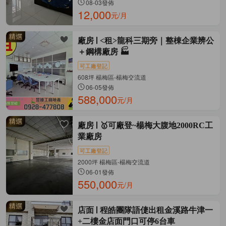
08-03發佈
12,000
元/月
廠房
<租>龍科三期旁｜整棟企業辨公
＋鋼構廠房 🏭
可工廠登記
608坪 楊梅區-楊梅交流道
06-05發佈
588,000
元/月
廠房
🥇可廠登~楊梅大腹地2000RC工
業廠房
可工廠登記
2000坪 楊梅區-楊梅交流道
06-01發佈
550,000
元/月
店面
程皓團隊語倢出租金溪路牛津一
+二樓金店面門口可停6台車