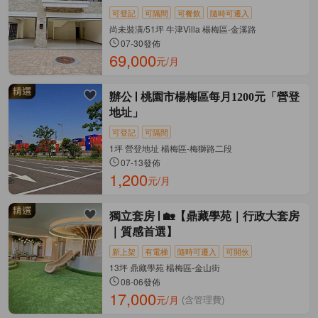
可登記
可隔間
可餐飲
隨時可遷入
尚未裝潢/51坪 牛津Villa 楊梅區-金溪路
07-30發佈
69,000
元/月
辦公
桃園市楊梅區每月1200元「營登
地址」
可登記
可隔間
1坪 營登地址 楊梅區-梅獅路二段
07-13發佈
1,200
元/月
獨立套房
🏡【鼎藏學苑｜行政大套房
｜質感首選】
新上架
有電梯
隨時可遷入
可開伙
13坪 鼎藏學苑 楊梅區-金山街
08-06發佈
17,000
元/月
(含管理費)