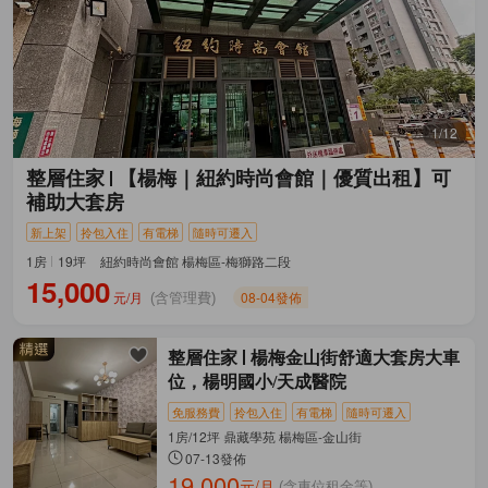
1/12
整層住家
【楊梅｜紐約時尚會館｜優質出租】可
補助大套房
新上架
拎包入住
有電梯
隨時可遷入
1房
19坪
紐約時尚會館 楊梅區-梅獅路二段
15,000
元/月
08-04發佈
(含管理費)
整層住家
楊梅金山街舒適大套房大車
位，楊明國小/天成醫院
免服務費
拎包入住
有電梯
隨時可遷入
1房/12坪 鼎藏學苑 楊梅區-金山街
07-13發佈
19,000
元/月
(含車位租金等)