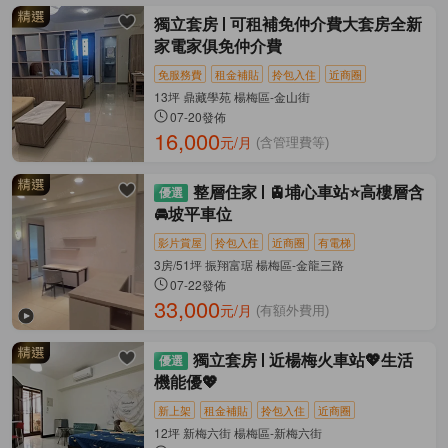
獨立套房
可租補免仲介費大套房全新
家電家俱免仲介費
免服務費
租金補貼
拎包入住
近商圈
13坪 鼎藏學苑 楊梅區-金山街
07-20發佈
16,000
元/月
(含管理費等)
整層住家
🚊埔心車站⭐️高樓層含
🚘坡平車位
影片賞屋
拎包入住
近商圈
有電梯
3房/51坪 振翔富琚 楊梅區-金龍三路
07-22發佈
33,000
元/月
(有額外費用)
獨立套房
近楊梅火車站💖生活
機能優💖
新上架
租金補貼
拎包入住
近商圈
12坪 新梅六街 楊梅區-新梅六街