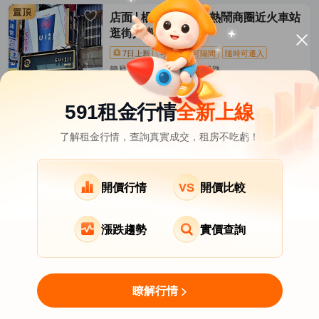
店面
楊梅大成路最熱鬧商圈近火車站
逛街人潮最多
7日上新
可登記
可隔間
隨時可遷入
簡易裝潢/76坪 楊梅區-大成路
08-01發佈
55,000
元/月
591租金行情
全新上線
了解租金行情，查詢真實成交，租房不吃虧！
桃園市租屋
其它租屋
熱門在租社區
龍潭區租屋
大溪區租屋
新屋區租屋
開價行情
開價比較
復興區租屋
漲跌趨勢
實價查詢
關於我們
意見反饋
APP下載
瞭解行情 >
用LINE MINI App找房
Copyright © 2007-2026 by Addcn Technology Co.,Ltd.
立即打開
All Rights reserved.
免下載即開即用，更高效！