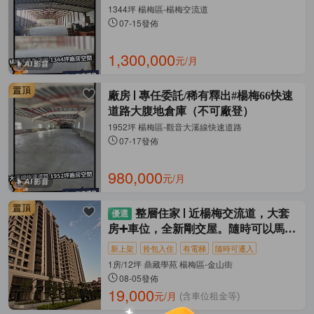
1344坪 楊梅區-楊梅交流道
07-15發佈
1,300,000
元/月
廠房
專任委託/稀有釋出#楊梅66快速
道路大腹地倉庫（不可廠登）
1952坪 楊梅區-觀音大溪線快速道路
07-17發佈
980,000
元/月
整層住家
近楊梅交流道，大套
房➕車位，全新剛交屋。隨時可以馬上
入住。
新上架
拎包入住
有電梯
隨時可遷入
1房/12坪 鼎藏學苑 楊梅區-金山街
08-05發佈
19,000
元/月
(含車位租金等)