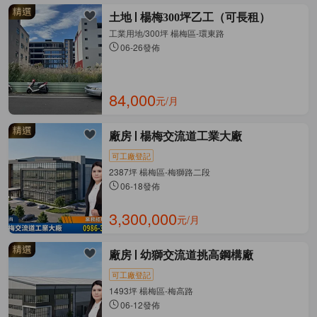
土地
楊梅300坪乙工（可長租）
工業用地/300坪 楊梅區-環東路
06-26發佈
84,000
元/月
廠房
楊梅交流道工業大廠
可工廠登記
2387坪 楊梅區-梅獅路二段
06-18發佈
3,300,000
元/月
廠房
幼獅交流道挑高鋼構廠
可工廠登記
1493坪 楊梅區-梅高路
06-12發佈