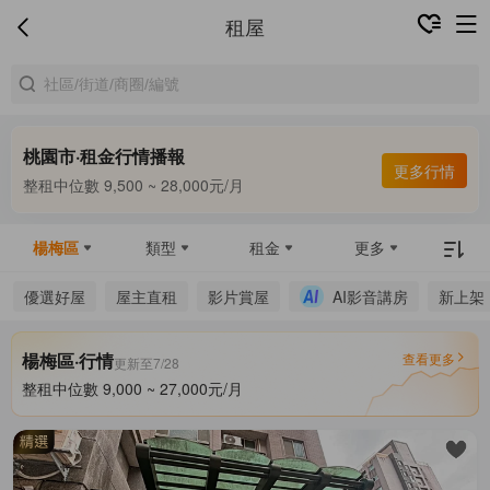
租屋
桃園市·租金行情播報
合租中位數 7,000 ~ 8,120元/月
更多行情
整租中位數 9,500 ~ 28,000元/月
合租中位數 7,000 ~ 8,120元/月
楊梅區
類型
租金
更多
優選好屋
屋主直租
影片賞屋
AI影音講房
新上架
楊梅區·行情
查看更多
更新至7/28
整租中位數 9,000 ~ 27,000元/月