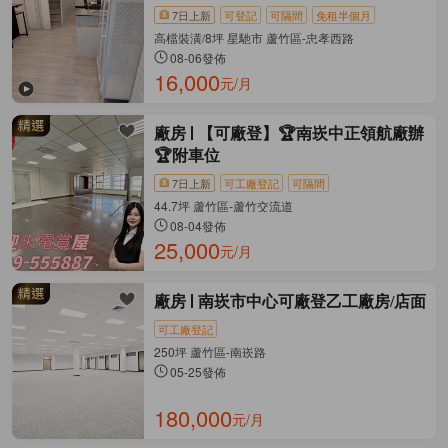
7日上新
可登記
可隔間
免租半個月
高檔裝潢/8坪 星馳市 蘆竹區-忠孝西路
08-06發佈
16,000
元/月
廠房
【可廠登】🏆南崁中正領航廠辦
🏆附車位
7日上新
可工廠登記
可隔間
44.7坪 蘆竹區-蘆竹交流道
08-04發佈
25,000
元/月
廠房
南崁市中心可廠登乙工廠房/店面
可工廠登記
250坪 蘆竹區-南崁路
05-25發佈
180,000
元/月