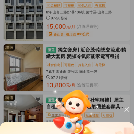
租金補貼
可報稅
拎包入住
有電梯
8坪 山鼻二路27巷136號 蘆竹區-山鼻二路
07-26發佈
15,000
元/月
(含管理費等)
距山鼻
機場線
838公尺
獨立套房
近台茂/南崁交流道/精
緻大套房-變頻冷氣節能家電可租補
社會住宅
可報稅
拎包入住
有電梯
7.6坪 電通市 蘆竹區-南山路一段
07-21發佈
13,800
元/月
(含管理費等)
整層住家
【可社宅租補】屋主
自租星池漂亮2房冷暖氣機整套家具家
電景觀佳
屋主直租
社會住宅
租金補貼
可報稅
2房/24.7坪 星池 蘆竹區-南福街
07-15發佈