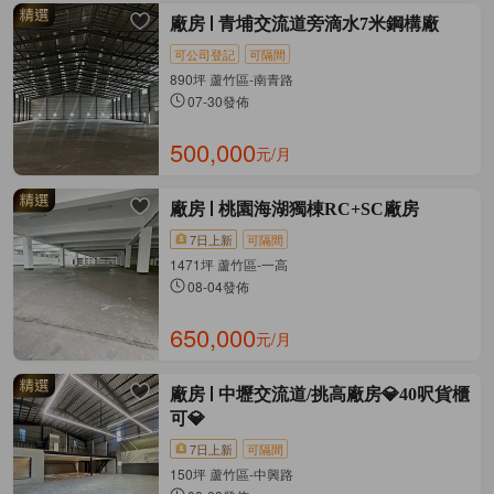
廠房
青埔交流道旁滴水7米鋼構廠
可公司登記
可隔間
890坪 蘆竹區-南青路
07-30發佈
500,000
元/月
廠房
桃園海湖獨棟RC+SC廠房
7日上新
可隔間
1471坪 蘆竹區-一高
08-04發佈
650,000
元/月
廠房
中壢交流道/挑高廠房💎40呎貨櫃
可💎
7日上新
可隔間
150坪 蘆竹區-中興路