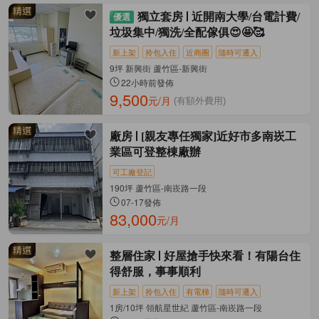
獨立套房
近開南大學/台電計費/
垃圾集中/獨洗/全配傢俱😍🤩🥰
新上架
拎包入住
近商圈
隨時可遷入
9坪 新興街 蘆竹區-新興街
22小時前發佈
9,500
元/月
(有額外費用)
廠房
[親友專任獨家]近好市多南崁工
業區可登整棟廠辦
可工廠登記
190坪 蘆竹區-南崁路一段
07-17發佈
83,000
元/月
整層住家
好屋搶手快來看！有陽台住
得舒服，事事順利
新上架
拎包入住
有電梯
隨時可遷入
1房/10坪 領航星世紀 蘆竹區-南崁路一段