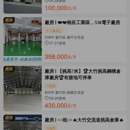
05-28發佈
100,000
元/月
廠房
❤️❤️南崁工業區，538電子廠房
可工廠登記
538坪 蘆竹區-蘆竹交流道
07-21發佈
358,000
元/月
廠房
【挑高7米】🏆大竹挑高鋼構倉
庫廠房🏆有腹地可停車
可隔間
800坪 蘆竹區-桃園交流道
06-26發佈
430,000
元/月
廠房
<<租>>🔥大竹交流道挑高倉庫🔥
可隔間