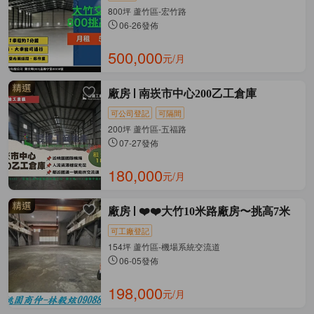
800坪 蘆竹區-宏竹路
06-26發佈
500,000
元/月
廠房
南崁市中心200乙工倉庫
可公司登記
可隔間
200坪 蘆竹區-五福路
07-27發佈
180,000
元/月
廠房
❤️❤️大竹10米路廠房〜挑高7米
可工廠登記
154坪 蘆竹區-機場系統交流道
06-05發佈
198,000
元/月