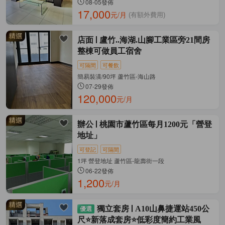
08-05發佈
17,000
元/月
(有額外費用)
店面
盧竹..海湖.山腳工業區旁21間房
整棟可做員工宿舍
可隔間
可餐飲
簡易裝潢/90坪 蘆竹區-海山路
07-29發佈
120,000
元/月
辦公
桃園市蘆竹區每月1200元「營登
地址」
可登記
可隔間
1坪 營登地址 蘆竹區-龍壽街一段
06-22發佈
1,200
元/月
獨立套房
A10山鼻捷運站450公
尺⭐新落成套房⭐低彩度簡約工業風