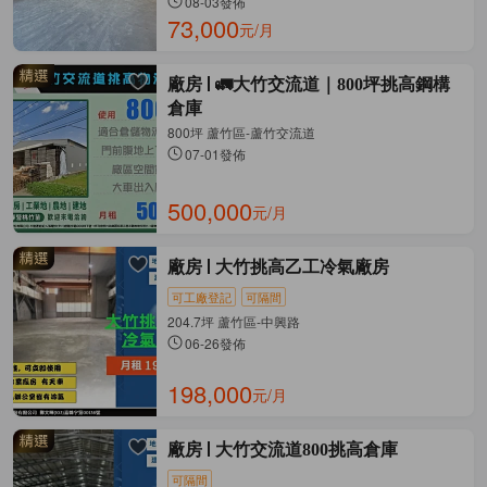
08-03發佈
73,000
元/月
廠房
🚛大竹交流道｜800坪挑高鋼構
倉庫
800坪 蘆竹區-蘆竹交流道
07-01發佈
500,000
元/月
廠房
大竹挑高乙工冷氣廠房
可工廠登記
可隔間
204.7坪 蘆竹區-中興路
06-26發佈
198,000
元/月
廠房
大竹交流道800挑高倉庫
可隔間