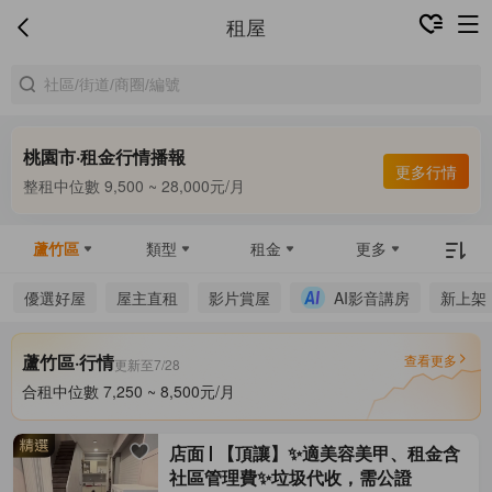
租屋
桃園市·租金行情播報
合租中位數 7,000 ~ 8,120元/月
更多行情
整租中位數 9,500 ~ 28,000元/月
合租中位數 7,000 ~ 8,120元/月
蘆竹區
類型
租金
更多
優選好屋
屋主直租
影片賞屋
AI影音講房
新上架
蘆竹區·行情
查看更多
更新至7/28
合租中位數 7,250 ~ 8,500元/月
整租中位數 10,000 ~ 30,000元/月
合租中位數 7,250 ~ 8,500元/月
店面
【頂讓】✨適美容美甲、租金含
社區管理費✨垃圾代收，需公證