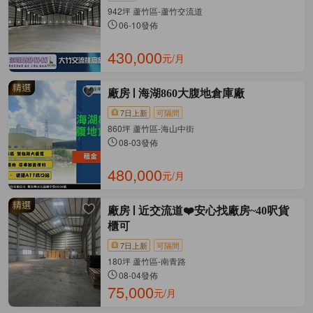
942坪 蘆竹區-蘆竹交流道
06-10發佈
430,000
元/月
廠房
海湖860大腹地倉庫廠
7日上新
可隔間
860坪 蘆竹區-海山中街
08-03發佈
480,000
元/月
廠房
近交流道❤️安心找廠房~40呎貨
櫃可
7日上新
可隔間
180坪 蘆竹區-南青路
08-04發佈
75,000
元/月