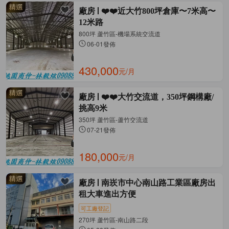
廠房
❤️❤️近大竹800坪倉庫〜7米高〜
12米路
800坪 蘆竹區-機場系統交流道
06-01發佈
430,000
元/月
廠房
❤️❤️大竹交流道，350坪鋼構廠/
挑高9米
350坪 蘆竹區-蘆竹交流道
07-21發佈
180,000
元/月
廠房
南崁市中心南山路工業區廠房出
租大車進出方便
可工廠登記
270坪 蘆竹區-南山路二段