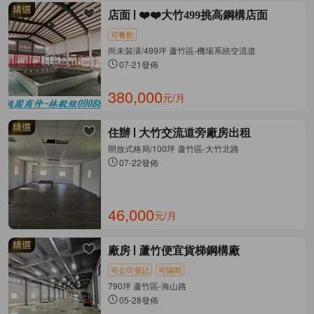
店面
❤️❤️大竹499挑高鋼構店面
可餐飲
尚未裝潢/499坪 蘆竹區-機場系統交流道
07-21發佈
380,000
元/月
住辦
大竹交流道旁廠房出租
開放式格局/100坪 蘆竹區-大竹北路
07-22發佈
46,000
元/月
廠房
蘆竹便宜貨梯鋼構廠
可公司登記
可隔間
790坪 蘆竹區-海山路
05-28發佈