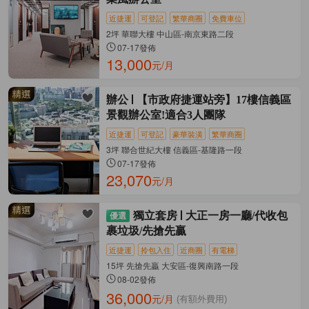
近捷運
可登記
繁華商圈
免費車位
2坪 華聯大樓 中山區-南京東路二段
07-17發佈
13,000
元/月
辦公
【市政府捷運站旁】17樓信義區
景觀辦公室!適合3人團隊
近捷運
可登記
豪華裝潢
繁華商圈
3坪 聯合世紀大樓 信義區-基隆路一段
07-17發佈
23,070
元/月
獨立套房
大正一房一廳/代收包
裹垃圾/先搶先贏
近捷運
拎包入住
近商圈
有電梯
15坪 先搶先贏 大安區-復興南路一段
08-02發佈
36,000
元/月
(有額外費用)