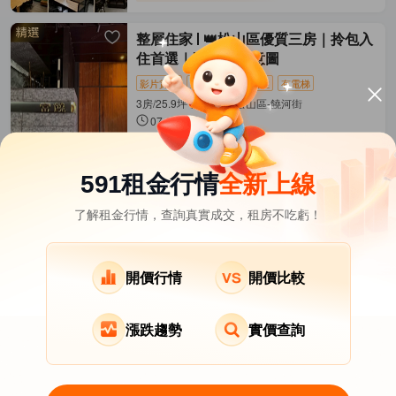
整層住家
👑松山區優質三房｜拎包入
住首選｜附上AI示意圖
影片賞屋
近捷運
拎包入住
有電梯
3房/25.9坪 揚昇君苑 松山區-饒河街
07-28發佈
63,000
元/月
(有額外費用)
距松山
松山新店線
462公尺
591租金行情
全新上線
了解租金行情，查詢真實成交，租房不吃虧！
台北市租屋
其它租屋
熱門在租社區
北投區租屋
南港區租屋
文山區租屋
開價行情
開價比較
漲跌趨勢
實價查詢
關於我們
意見反饋
APP下載