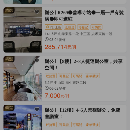
辦公
R269🟠善導寺站🟠一層一戶有裝
潢🟠即可進駐
7日上新
近捷運
可登記
可隔間
141.6坪 忠孝東路一段 中正區-忠孝東路一段
08-04發佈
285,714
元/月
辦公
【8樓】2~8人捷運辦公室，共享
空間！
近捷運
可登記
可隔間
豪華裝潢
3.2坪 中山區-民生東路二段
06-02發佈
7,000
元/月
辦公
【12樓】4~5人景觀辦公，免費
會議室！
近捷運
可登記
可隔間
豪華裝潢