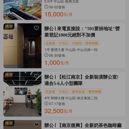
5.5坪 中山區-復興北路
06-02發佈
15,000
元/月
辦公
來電直接說："591要掛地址"營
業登記1000元絕對不加價
近捷運
可登記
可隔間
繁華商圈
1坪 愛禮大廈 中山區-中山北路一段
06-30發佈
1,000
元/月
辦公
【松江南京】全新裝潢辦公室!
適合5-6人小型團隊
近捷運
可登記
豪華裝潢
繁華商圈
4坪 華聯大樓 中山區-南京東路二段
07-17發佈
32,500
元/月
辦公
【南京復興】全新奶茶色咖啡廳