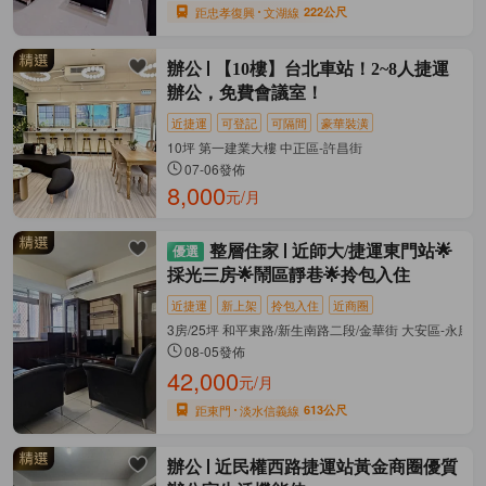
距忠孝復興
文湖線
222公尺
辦公
【10樓】台北車站！2~8人捷運
辦公，免費會議室！
近捷運
可登記
可隔間
豪華裝潢
10坪 第一建業大樓 中正區-許昌街
07-06發佈
8,000
元/月
整層住家
近師大/捷運東門站🌟
採光三房🌟鬧區靜巷🌟拎包入住
近捷運
新上架
拎包入住
近商圈
3房/25坪 和平東路/新生南路二段/金華街 大安區-永康街
08-05發佈
42,000
元/月
距東門
淡水信義線
613公尺
辦公
近民權西路捷運站黃金商圈優質