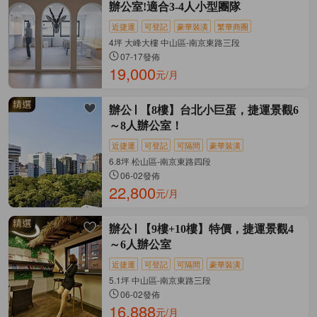
辦公室!適合3-4人小型團隊
近捷運
可登記
豪華裝潢
繁華商圈
4坪 大峰大樓 中山區-南京東路三段
07-17發佈
19,000
元/月
辦公
【8樓】台北小巨蛋，捷運景觀6
～8人辦公室！
近捷運
可登記
可隔間
豪華裝潢
6.8坪 松山區-南京東路四段
06-02發佈
22,800
元/月
辦公
【9樓+10樓】特價，捷運景觀4
～6人辦公室
近捷運
可登記
可隔間
豪華裝潢
5.1坪 中山區-南京東路三段
06-02發佈
16,888
元/月