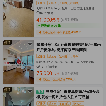
近捷運
可報稅
近商圈
有電梯
3房/42.1坪 加line約看房 中山區-新生北路三段
07-27發佈
41,000
元/月
(有額外費用)
已降價 1000 元
距中山國小
中和新蘆線
450公尺
整層住家
松山~高樓景觀美3房/一層兩
戶戶數單純/饒河南京三民商圈
近捷運
新上架
近商圈
有電梯
3房/39.9坪 洽0909086668 松山區-八德路四段
15小時前發佈
75,000
元/月
(有額外費用)
距松山
松山新店線
725公尺
整層住家
🚊忠孝復興3分鐘🌟高
樓採光一房🌟拎包入住🌟可租補
近捷運
新上架
租金補貼
拎包入住