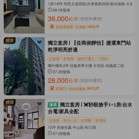
1房/18坪 市民大道四段/忠孝東路四段/敦化南路 大安區
08-06發佈
36,000
元/月
(有額外費用)
距忠孝復興
文湖線
104公尺
獨立套房
【住商侯靜怡】捷運東門站
乾淨明亮舒適
近捷運
有電梯
隨時可遷入
可開伙
樓中樓/8.2坪 信義美學大樓 大安區-信義路二段
07-26發佈
28,000
元/月
(有額外費用)
距東門
淡水信義線
247公尺
獨立套房
💓秒殺搶手1+1房/台水
台電/家具全配
近捷運
拎包入住
近商圈
有電梯
12坪 先搶先贏 中山區-松江路
07-28發佈