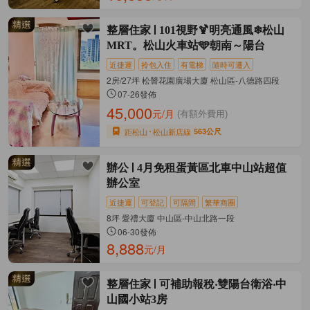
整層住家
101視野🍹明亮通風❄松山
MRT。松山火車站🩵朝南～陽台
近捷運
拎包入住
有電梯
隨時可遷入
2房/27坪 松贊花園廣場大廈 松山區-八德路四段
07-26發佈
45,000
元/月
(有額外費用)
距松山
松山新店線
563公尺
辦公
4月免租蛋黃區北車中山站超值
辦公室
近捷運
可登記
可隔間
繁華商圈
8坪 愛禮大廈 中山區-中山北路一段
06-30發佈
8,888
元/月
整層住家
可補助報稅‧雙陽台衛浴‧中
山國小站3房