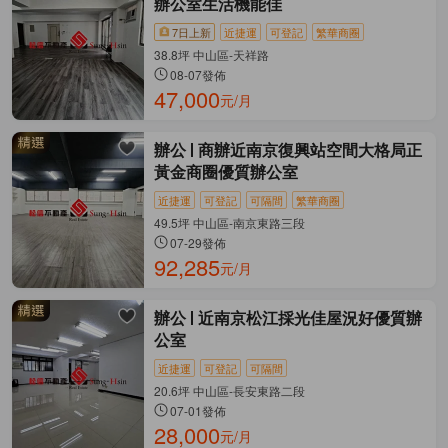
辦公室生活機能佳
7日上新
近捷運
可登記
繁華商圈
38.8坪 中山區-天祥路
08-07發佈
47,000
元/月
辦公
商辦近南京復興站空間大格局正
黃金商圈優質辦公室
近捷運
可登記
可隔間
繁華商圈
49.5坪 中山區-南京東路三段
07-29發佈
92,285
元/月
辦公
近南京松江採光佳屋況好優質辦
公室
近捷運
可登記
可隔間
20.6坪 中山區-長安東路二段
07-01發佈
28,000
元/月