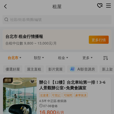
租屋
台北市·租金行情播報
更多行情
合租中位數 9,800 ~ 13,000元/月
整租中位數 16,000 ~ 69,800元/月
合租中位數 9,800 ~ 13,000元/月
台北市
類型
租金
更多
優選好屋
屋主直租
影片賞屋
AI影音講房
新上架
辦公
【12樓】台北車站第一排！3~6
人景觀辦公室+免費會議室
近捷運
可登記
可隔間
豪華裝潢
4.5坪 中正區-館前路
07-06發佈
16,800
元/月