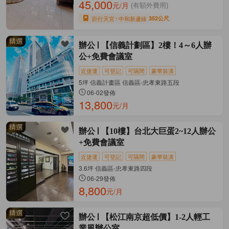
45,000
元/月
(有額外費用)
距行天宮
中和新蘆線
352公尺
辦公
【信義計劃區】2樓！4～6人辦
公+免費會議室
近捷運
可登記
可隔間
豪華裝潢
5坪 信義計畫區 信義區-忠孝東路五段
06-02發佈
13,800
元/月
辦公
【10樓】台北大巨蛋2~12人辦公
+免費會議室
近捷運
可登記
可隔間
豪華裝潢
3.6坪 信義區-忠孝東路四段
06-29發佈
8,800
元/月
辦公
【松江南京超低價】1-2人輕工
業風辦公室