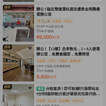
辦公
臨近雙捷運站屋況優黃金商圈優
質辦公室
7日上新
近捷運
可登記
33.9坪 中山區-松江路
08-07發佈
69,000
元/月
辦公
【12樓】忠孝敦化，2～8人捷運
辦公室，免費會議室，免費商登
近捷運
可登記
可隔間
豪華裝潢
3.3坪 大安區-忠孝東路四段
07-06發佈
9,600
元/月
分租套房
😍可租補❗六張犁站走
9分到❗超秒殺分套沙發採光垃圾代收乾
淨
近捷運
新上架
租金補貼
拎包入住
5坪 大安區-安居街