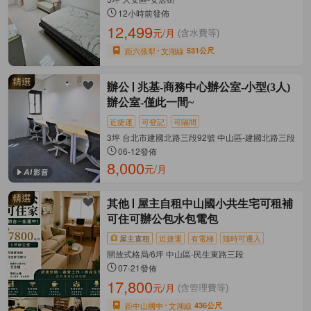
12小時前發佈
12,499
元/月
(含水費等)
距六張犁
文湖線
531公尺
辦公
兆基-商務中心辦公室-小型(3人)
辦公室-僅此一間~
近捷運
可登記
可隔間
3坪 台北市建國北路三段92號 中山區-建國北路三段
06-12發佈
8,000
元/月
其他
屋主自租中山國小共生宅可租補
可住可辦公包水包電包
屋主直租
近捷運
有電梯
隨時可遷入
開放式格局/6坪 中山區-民生東路三段
07-21發佈
17,800
元/月
(含管理費等)
距中山國中
文湖線
436公尺