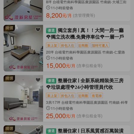
8坪 台積電竹南科學園區廣源園區 竹南鎮-大埔三街
11小時前發佈
8,200
元/月
(含管理費等)
獨立套房
真！！大間一房一廳
🌹獨立洗衣機.免費停車位🌹一層一戶
新上架
拎包入住
近商圈
隨時可遷入
20坪 台積電竹南科學園區廣源園區 竹南鎮-仁愛路
11小時前發佈
15,000
元/月
(含車位租金等)
整層住家
全新系統精裝美三房
🌹垃圾處理🌹24小時管理員代收
新上架
拎包入住
近商圈
有電梯
3房/17坪 台積電竹南科學園區廣源園區 竹南鎮-科學路
11小時前發佈
25,000
元/月
(含車位租金等)
整層住家
日系風質感百萬裝潢