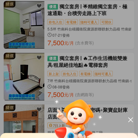
獨立套房
🌟精緻獨立套房・極
速通勤・台積旁走路上下班
拎包入住
有電梯
隨時可遷入
可開伙
5.5坪 竹南科台積國衛院廣源群聯群創力晶積 竹南鎮-
07-21發佈
7,500
元/月
(含水費等)
獨立套房
🔥工作生活機能雙兼
具/租屋絕佳地點🔥電梯套房
新上架
拎包入住
有電梯
隨時可遷入
7坪 竹南科台積國衛院廣源群聯群創力晶積 竹南鎮-佳
08-08發佈
7,500
元/月
(含網路等)
店面
🎏💰自帶發財密碼+聚寶盆財庫
店面💰
7日上新
隨時可遷入
簡易裝潢/50坪 竹南鎮-龍山路二段