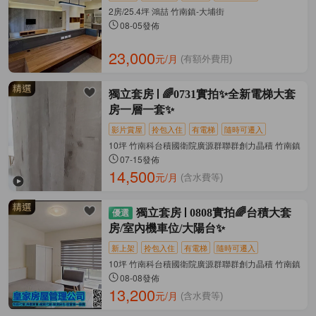
2房/25.4坪 鴻喆 竹南鎮-大埔街
08-05發佈
23,000
元/月
(有額外費用)
獨立套房
🌈0731實拍✨全新電梯大套
房一層一套✨
影片賞屋
拎包入住
有電梯
隨時可遷入
10坪 竹南科台積國衛院廣源群聯群創力晶積 竹南鎮-科
07-15發佈
14,500
元/月
(含水費等)
獨立套房
0808實拍🌈台積大套
房/室內機車位/大陽台✨
新上架
拎包入住
有電梯
隨時可遷入
10坪 竹南科台積國衛院廣源群聯群創力晶積 竹南鎮-科
08-08發佈
13,200
元/月
(含水費等)