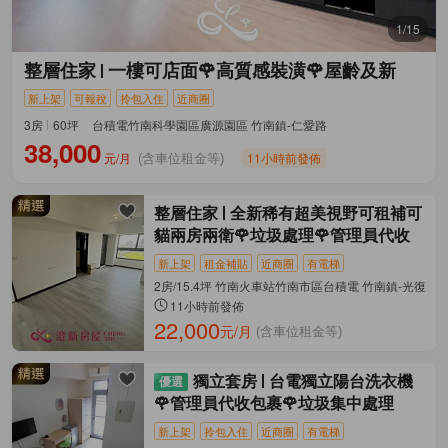
1/15
整層住家
一樓可店面🌹高質感裝潢🌹屋齡及新
新上架
可報稅
拎包入住
近商圈
3房
60坪
台積電竹南科學園區廣源園區 竹南鎮-仁愛路
38,000
元/月
11小時前發佈
(含車位租金等)
整層住家
全新稀有超美視野可租補可
貓兩房兩衛🌹垃圾處理🌹管理員代收
新上架
租金補貼
近商圈
有電梯
2房/15.4坪 竹南火車站竹南市區台積電 竹南鎮-光復路
11小時前發佈
22,000
元/月
(含車位租金等)
獨立套房
台電獨立陽台洗衣機
🌹管理員代收包裹🌹垃圾集中處理
新上架
拎包入住
近商圈
有電梯