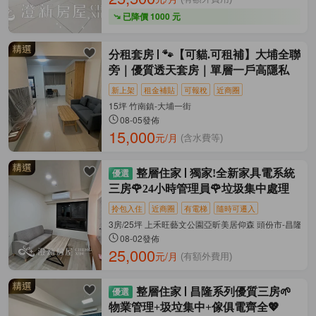
已降價 1000 元
分租套房
🐾【可貓.可租補】大埔全聯
旁｜優質透天套房｜單層一戶高隱私
新上架
租金補貼
可報稅
近商圈
15坪 竹南鎮-大埔一街
08-05發佈
15,000
元/月
(含水費等)
整層住家
獨家!全新家具電系統
三房🌹24小時管理員🌹垃圾集中處理
拎包入住
近商圈
有電梯
隨時可遷入
3房/25坪 上禾旺藝文公園亞昕美居仰森 頭份市-昌隆一
08-02發佈
25,000
元/月
(有額外費用)
整層住家
昌隆系列優質三房🌱
物業管理+圾垃集中+傢俱電齊全💖