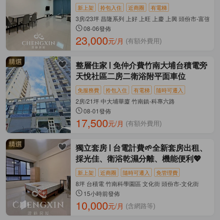
新上架
拎包入住
近商圈
有電梯
3房/23坪 昌隆系列 上好 上旺 上慶 上興 頭份市-富強三
08-06發佈
23,000
元/月
(有額外費用)
整層住家
免仲介費竹南大埔台積電旁
天悅社區二房二衛浴附平面車位
免服務費
拎包入住
有電梯
隨時可遷入
2房/21坪 中大埔華廈 竹南鎮-科專六路
08-01發佈
17,500
元/月
(有額外費用)
獨立套房
台電計費🌱全新套房出租、
採光佳、衛浴乾濕分離、機能便利💖
新上架
近商圈
隨時可遷入
免管理費
8坪 台積電 竹南科學園區 文化街 頭份市-文化街
15小時前發佈
10,000
元/月
(含網路等)