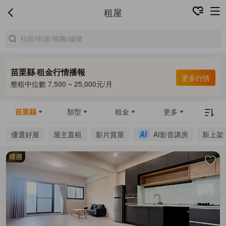
租屋
苗栗縣·租金行情播報
更多行情
整租中位數 7,500 ~ 25,000元/月
苗栗縣
類型
租金
更多
優選好屋
屋主直租
影片賞屋
AI影音講房
新上架