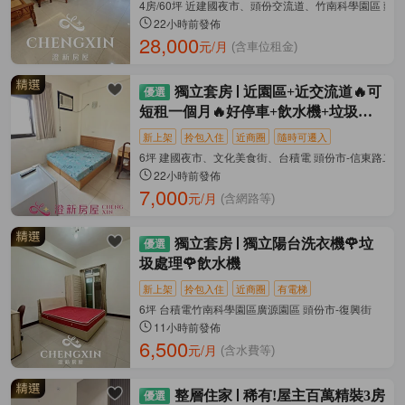
4房/60坪 近建國夜市、頭份交流道、竹南科學園區 頭份
22小時前發佈
28,000
元/月
(含車位租金)
獨立套房
近園區+近交流道🔥可
短租一個月🔥好停車+飲水機+垃圾處
理
新上架
拎包入住
近商圈
隨時可遷入
6坪 建國夜市、文化美食街、台積電 頭份市-信東路二段
22小時前發佈
7,000
元/月
(含網路等)
獨立套房
獨立陽台洗衣機🌹垃
圾處理🌹飲水機
新上架
拎包入住
近商圈
有電梯
6坪 台積電竹南科學園區廣源園區 頭份市-復興街
11小時前發佈
6,500
元/月
(含水費等)
整層住家
稀有!屋主百萬精裝3房