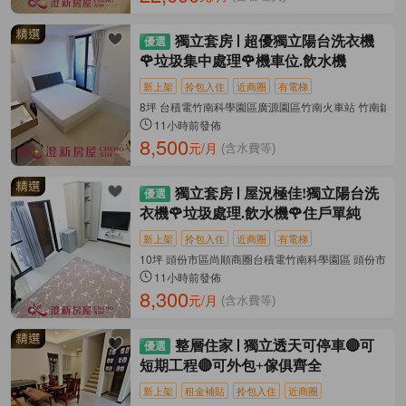
獨立套房
超優獨立陽台洗衣機
🌹垃圾集中處理🌹機車位.飲水機
新上架
拎包入住
近商圈
有電梯
8坪 台積電竹南科學園區廣源園區竹南火車站 竹南鎮-
11小時前發佈
8,500
元/月
(含水費等)
獨立套房
屋況極佳!獨立陽台洗
衣機🌹垃圾處理.飲水機🌹住戶單純
新上架
拎包入住
近商圈
有電梯
10坪 頭份市區尚順商圈台積電竹南科學園區 頭份市-信
11小時前發佈
8,300
元/月
(含水費等)
整層住家
獨立透天可停車🔴可
短期工程🔴可外包+傢俱齊全
新上架
租金補貼
拎包入住
近商圈