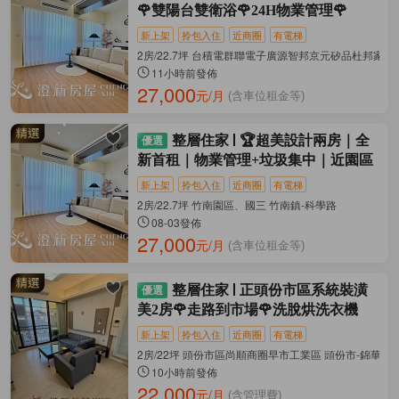
🌹雙陽台雙衛浴🌹24H物業管理🌹
新上架
拎包入住
近商圈
有電梯
2房/22.7坪 台積電群聯電子廣源智邦京元矽品杜邦家邦
11小時前發佈
27,000
元/月
(含車位租金等)
整層住家
🏆超美設計兩房｜全
新首租｜物業管理+垃圾集中｜近園區
新上架
拎包入住
近商圈
有電梯
2房/22.7坪 竹南園區、國三 竹南鎮-科學路
08-03發佈
27,000
元/月
(含車位租金等)
整層住家
正頭份市區系統裝潢
美2房🌹走路到市場🌹洗脫烘洗衣機
新上架
拎包入住
近商圈
有電梯
2房/22坪 頭份市區尚順商圈早市工業區 頭份市-錦華街
10小時前發佈
22,000
元/月
(含管理費)