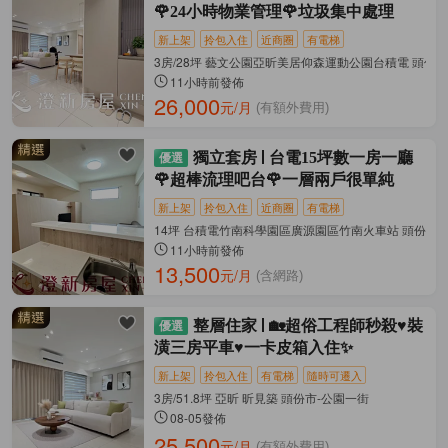
🌹24小時物業管理🌹垃圾集中處理
新上架
拎包入住
近商圈
有電梯
3房/28坪 藝文公園亞昕美居仰森運動公園台積電 頭份市
11小時前發佈
26,000
元/月
(有額外費用)
獨立套房
台電15坪數一房一廳
🌹超棒流理吧台🌹一層兩戶很單純
新上架
拎包入住
近商圈
有電梯
14坪 台積電竹南科學園區廣源園區竹南火車站 頭份市-
11小時前發佈
13,500
元/月
(含網路)
整層住家
🏡超俗工程師秒殺♥️裝
潢三房平車♥️一卡皮箱入住✨
新上架
拎包入住
有電梯
隨時可遷入
3房/51.8坪 亞昕 昕見築 頭份市-公園一街
08-05發佈
25,500
元/月
(有額外費用)