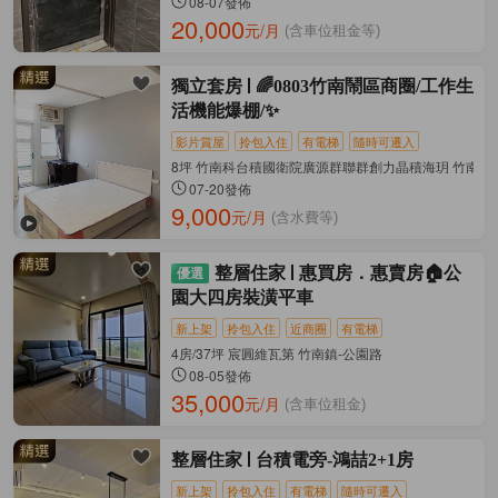
08-07發佈
20,000
元/月
(含車位租金等)
獨立套房
🌈0803竹南鬧區商圈/工作生
活機能爆棚/✨
影片賞屋
拎包入住
有電梯
隨時可遷入
8坪 竹南科台積國衛院廣源群聯群創力晶積海玥 竹南鎮
07-20發佈
9,000
元/月
(含水費等)
整層住家
惠買房．惠賣房🏠公
園大四房裝潢平車
新上架
拎包入住
近商圈
有電梯
4房/37坪 宸圓維瓦第 竹南鎮-公園路
08-05發佈
35,000
元/月
(含車位租金)
整層住家
台積電旁-鴻喆2+1房
新上架
拎包入住
有電梯
隨時可遷入