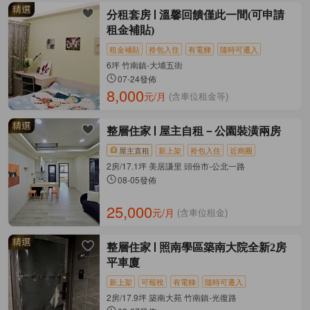
分租套房
溫馨回饋僅此一間(可申請
租金補貼)
租金補貼
拎包入住
有電梯
隨時可遷入
6坪 竹南鎮-大埔五街
07-24發佈
8,000
元/月
(含車位租金等)
整層住家
屋主自租－公園裝潢兩房
屋主直租
新上架
拎包入住
近商圈
2房/17.1坪 美居謙里 頭份市-公北一路
08-05發佈
25,000
元/月
(含車位租金)
整層住家
照南學區築南大院全新2房
平車廈
新上架
可報稅
有電梯
隨時可遷入
2房/17.9坪 築南大苑 竹南鎮-光復路