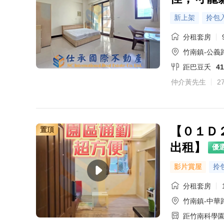
新上架
拎包
分租套房
竹南鎮-公義路
距巴豆夭
4
仲介黃先生
2
【０１Ｄ
置頂
出租】
優
影片賞屋
拎
分租套房
竹南鎮-中華
距竹南科學