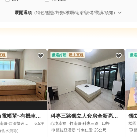
展開選項
（特色/型態/坪數/樓層/衛浴/設備/裝潢/須知）
直租
優選好屋
屋主直租
優選
獨立套房~台電帳單~有機車停車位~大面採光乾濕分~可租補報稅
科專三路獨立大套房全新亮麗油漆，附專屬機車位，2樓視野極佳
南鎮-西濱快速道路
6.5坪
心境幸福
竹南鎮-科專三路
10坪
松園
距拉亞漢堡 竹南仁愛
25公尺
(含水費等)