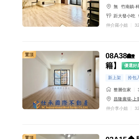
無
竹南鎮-
距大發小吃
仲介羅小姐
3
08A38
置頂
籍】
優選好
新上架
拎包
整層住家
昌隆廣場-上
仲介李小姐
3
置頂