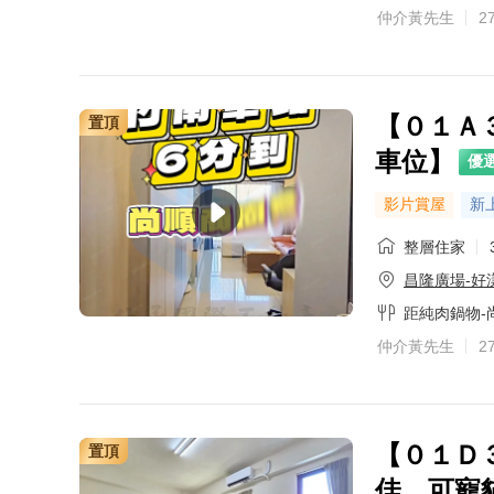
仲介黃先生
2
主營區域：苗栗市
熟悉社區：府雅築5
0972-528-58
0972-528-58
【０１Ａ
置頂
車位】
優
影片賞屋
新
整層住家
昌隆廣場-好
距純肉鍋物-
仲介黃先生
2
【０１Ｄ
置頂
佳，可寵