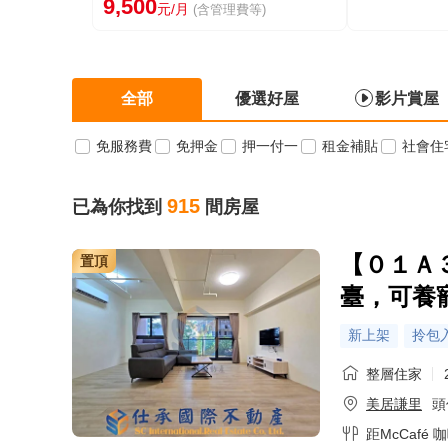
9,500
元/月
(含管理費等)
全部
優選好屋
影片賞屋
免服務費
免押金
押一付一
租金補貼
社會住
915
已為你找到
間房屋
【０１Ａ
置頂
臺，可養
新上架
拎包
整層住家
美居謙里
頭
距McCafé
金牌專家·賴美雲
金牌專家·王壽典