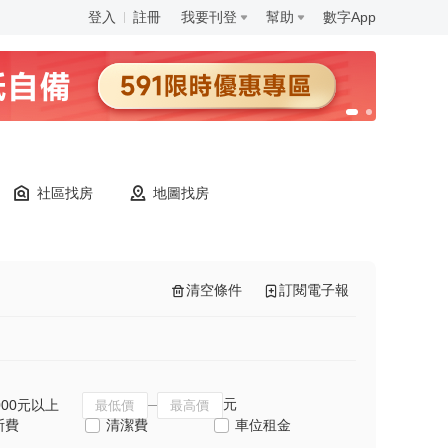
登入
註冊
我要刊登
幫助
數字App
社區找房
地圖找房
清空條件
訂閱電子報
元
000元以上
斯費
清潔費
車位租金