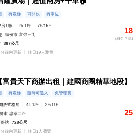
🏠昌隆廣場｜超值兩房+平車🏠
圈
有電梯
可開伙
有車位
2房1廳
25.1坪
7F/15F
18
慶
頭份市-富強三街
(租金含車
館
387公尺
7分鐘內更新
昨日19人瀏覽
🏢【富貴天下商辦出租｜建國商圈精華地段】
圈
有電梯
隨時可遷入
免管理費
開放式格局
44.1坪
2F/11F
25
份市-忠孝二路
頭份站
728公尺
7分鐘內更新
昨日1人瀏覽