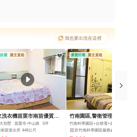
我也要出現在這裡
好屋
屋主直租
優選好屋
屋主直租
獨立洗衣機苗栗市南苗優質套房｜鬧中取靜｜屋主自租免仲介費🌟
竹南園區,警衛管理獨立陽台套房,室
大別墅
苗栗市-中山路
5坪
竹南科學園區+台積電+廣源園區
竹南
距南苗派出所
448公尺
距竹南科學園區服務處
1046公尺