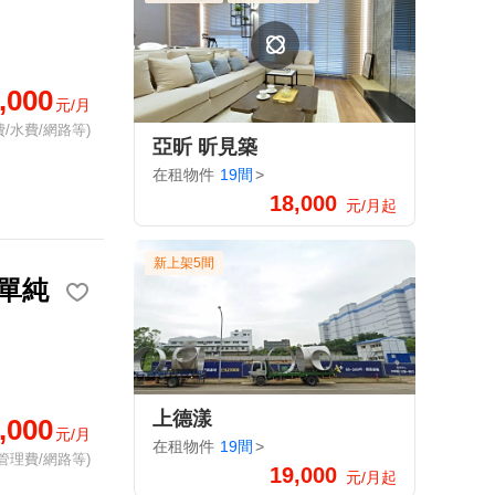
,000
元/月
/水費/網路等)
亞昕 昕見築
在租物件
19間
>
18,000
元/月起
新上架5間
單純
上德漾
,000
元/月
在租物件
19間
>
管理費/網路等)
19,000
元/月起