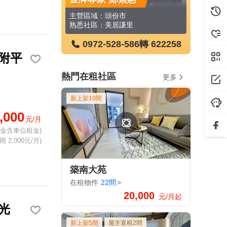
主營區域：竹南鎮、頭份市、竹北市
主營區域：頭份市
主營區域：
熟悉社區：品未來、山豐青和2、山豐青和、冠軍城峰、上品院、遠雄新苑、昌隆廣場-好漾、昌隆廣場-上禾旺、薇多利亞5、築南大苑等
熟悉社區：美居謙里
-586
轉 871032
0972-528-586
轉 622258
0972
附平
熱門在租社區
更多
新上架10間
,000
元/月
租金含車位租金)
 2,000元/月)
築南大苑
在租物件
22間
>
20,000
元/月起
光
新上架5間
屋主直租2間