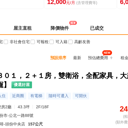
12,000
6,
元/月
(含管理費等)
屋主直租
降價物件
已成交
宅
非社會住宅
可報稅
可入籍
高齡友善
預設排序
最新
預估總費用
租
３０１，２＋１房，雙衛浴，全配家具，大
寵】
優選好屋
入住
近商圈
有電梯
隨時可遷入
可開伙
2房2廳
43.3坪
2F/18F
24
份市-公北一路88號
(
(額外費用
 咖啡-頭份中央店
157公尺
金牌專家·葉