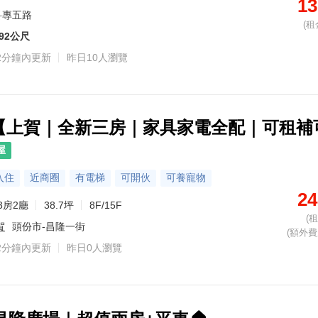
13
科專五路
(租
92公尺
2分鐘內更新
昨日10人瀏覽
🏡【上賀｜全新三房｜家具家電全配｜可租補
屋
入住
近商圈
有電梯
可開伙
可養寵物
24
3房2廳
38.7坪
8F/15F
(
賀
頭份市-昌隆一街
(額外費用
2分鐘內更新
昨日0人瀏覽