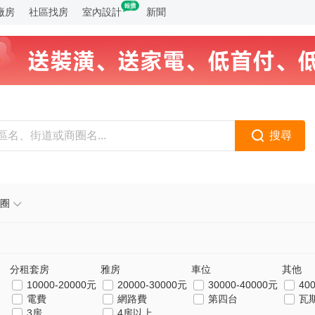
廠房
社區找房
室內設計
新聞
搜尋
圈
分租套房
雅房
車位
其他
10000-20000元
20000-30000元
30000-40000元
40
電費
網路費
第四台
瓦
3房
4房以上