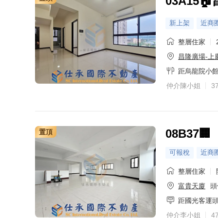
03A15
新上架
近商
整層住家
昌隆廣場-上
距烏龍院小
仲介陳小姐
3
08B37
置頂
可報稅
近商
整層住家
富貴天廈
頭
距國光客運
仲介李小姐
4