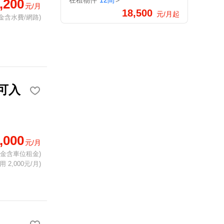
在租物件
12間
>
,200
元/月
18,500
元/月起
金含水費/網路)
可入
,000
元/月
租金含車位租金)
 2,000元/月)