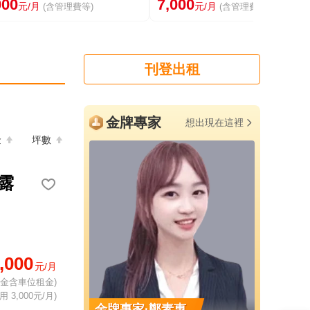
000
7,000
元/月
元/月
(含管理費等)
(含管理費等)
刊登出租
金牌專家
想出現在這裡
金
坪數
露
,000
元/月
租金含車位租金)
 3,000元/月)
翎韞
金牌專家·鄭素惠
金牌專家