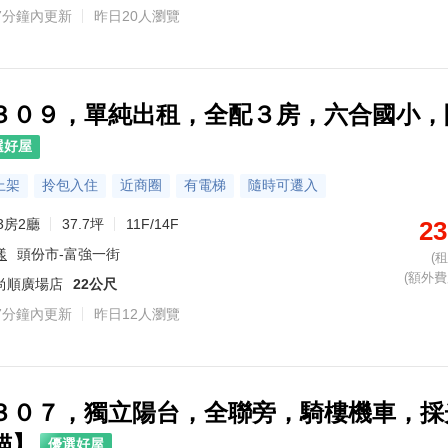
7分鐘內更新
昨日20人瀏覽
主營區域：竹南鎮、頭份市、東區、香山區、新豐鄉
熟悉社區：昌隆廣場-好讚、富宇權峰、大莊園、天下至寶大廈、薪豐-大樓區、藏富天下
6
6
轉 506570
轉 717260
0972-528
３０９，單純出租，全配３房，六合國小，
選好屋
上架
拎包入住
近商圈
有電梯
隨時可遷入
3房2廳
37.7坪
11F/14F
23
漾
頭份市-富強一街
(
(額外費用
尚順廣場店
22公尺
7分鐘內更新
昨日12人瀏覽
３０７，獨立陽台，全聯旁，騎樓機車，採
貓】
優選好屋