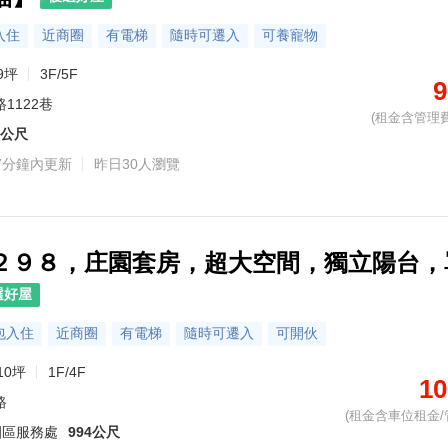
入住
近商圈
有電梯
隨時可遷入
可養寵物
9坪
3F/5F
9
1122巷
(租金含管理費
1公尺
7分鐘內更新
昨日30人瀏覽
２９８，庄園套房，超大空間，獨立陽台，
選好屋
包入住
近商圈
有電梯
隨時可遷入
可開伙
10坪
1F/4F
10
路
(租金含車位租金/
園區服務處
994公尺