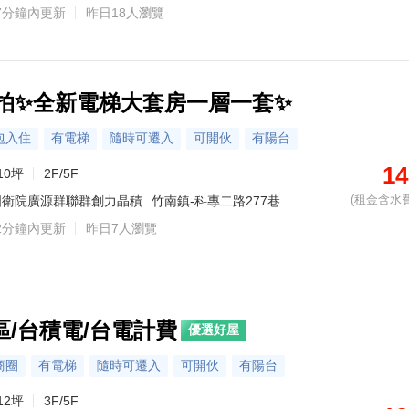
7分鐘內更新
昨日18人瀏覽
1實拍✨全新電梯大套房一層一套✨
包入住
有電梯
隨時可遷入
可開伙
有陽台
14
10坪
2F/5F
(租金含水費
國衛院廣源群聯群創力晶積
竹南鎮-科專二路277巷
2分鐘內更新
昨日7人瀏覽
/台積電/台電計費
優選好屋
商圈
有電梯
隨時可遷入
可開伙
有陽台
12坪
3F/5F