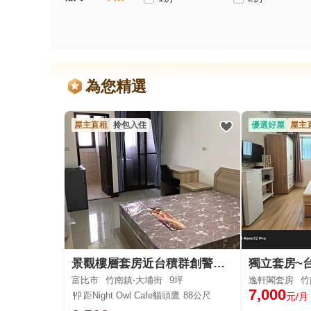
為您精選
屋主直租
拎包入住
優選好屋
屋主
景觀樓層套房近台積群創警衛管理傢俱全
富比市
竹南鎮-大埔街
9坪
逸軒閣套房
竹
7,000
距Night Owl Cafe貓頭鷹
88公尺
元/月