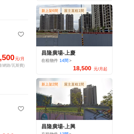
新上架6間
屋主直租1間
昌隆廣場-上慶
,500
元/月
在租物件
14間
>
/網路/瓦斯費)
18,500
元/月起
新上架2間
屋主直租1間
昌隆廣場-上興