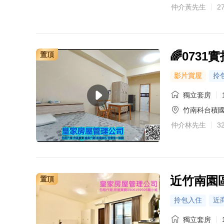
仲介黃先生
2
🌈073
置頂
影片賞屋
拎
獨立套房
竹南科台積
仲介林先生
3
近竹南園區
置頂
拎包入住
近
獨立套房