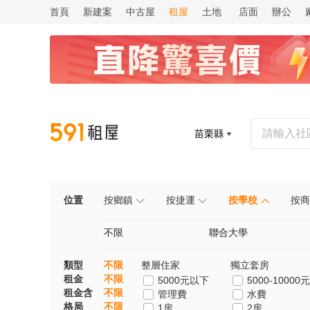
首頁
新建案
中古屋
租屋
土地
店面
辦公
苗栗縣
位置
按鄉鎮
按捷運
按學校
按商
不限
聯合大學
類型
不限
整層住家
獨立套房
租金
不限
5000元以下
5000-10000元
租金含
不限
管理費
水費
格局
不限
1房
2房