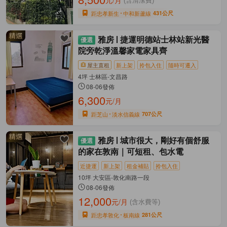
元/月
(含清潔費)
距忠孝新生
中和新蘆線
431公尺
雅房
捷運明德站士林站新光醫
院旁乾淨溫馨家電家具齊
屋主直租
新上架
拎包入住
隨時可遷入
4坪 士林區-文昌路
08-06發佈
6,300
元/月
距芝山
淡水信義線
707公尺
雅房
城市很大，剛好有個舒服
的家在敦南｜可短租、包水電
近捷運
新上架
租金補貼
拎包入住
10坪 大安區-敦化南路一段
08-06發佈
12,000
元/月
(含水費等)
距忠孝敦化
板南線
281公尺