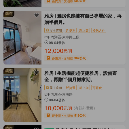
距內湖
文湖線
600公尺
雅房
雅房也能擁有自己專屬的家，再
贈半個月。
屋主直租
近捷運
新上架
拎包入住
5坪 內湖區-康寧路三段
08-04發佈
12,000
元/月
距東湖
文湖線
367公尺
雅房
生活機能超便捷雅房，設備齊
全，再贈半個月搬家期。
屋主直租
近捷運
新上架
可報稅
5坪 內湖區-東湖路
08-04發佈
10,000
元/月
(有額外費用)
距東湖
文湖線
519公尺