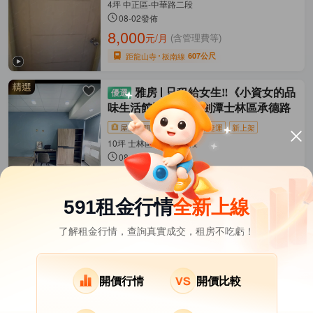
4坪 中正區-中華路二段
08-02發佈
8,000
元/月
(含管理費等)
距龍山寺
板南線
607公尺
雅房
只租給女生‼️《小資女的品
味生活館》超CP值劍潭士林區承德路
屋主直租
影片賞屋
近捷運
新上架
10坪 士林區-承德路四段
08-02發佈
9,000
元/月
(含水費等)
距劍潭
淡水信義線
631公尺
591租金行情
全新上線
了解租金行情，查詢真實成交，租房不吃虧！
台北市租屋
其它租屋
熱門在租社區
北投區租屋
南港區租屋
文山區租屋
開價行情
開價比較