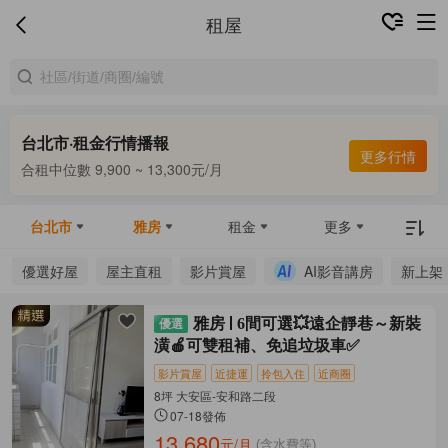
租屋
台北市·租金行情播報
更多行情
合租中位數 9,900 ~ 13,300元/月
整租中位數 16,000 ~ 67,800元/月
合租中位數 9,900 ~ 13,300元/月
台北市
雅房
租金
更多
優選好屋
屋主直租
影片賞屋
AI影音講房
新上架
雅房
6間可選💥遠企靜巷～新裝
潢🍎可雙租補、免追垃圾車✅
影片賞屋
近捷運
拎包入住
近商圈
8坪 大安區-安和路二段
07-18發佈
13,680
元/月
(含水費等)