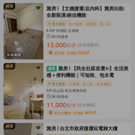
雅房
【文德捷運|近內科】雅房出租/
全新裝潢/絕佳機能
屋主直租
影片賞屋
近捷運
新上架
6.5坪 內湖區-文德路
08-06發佈
13,000
元/月
(含管理費等)
距文德
文湖線
313公尺
雅房
【民生社區首選✨】生活美
感＋便利機能｜可短租、包水電
屋主直租
近捷運
新上架
租金補貼
5坪 松山區-民生東路四段
08-06發佈
11,000
元/月
(含水費等)
距松山機場
文湖線
397公尺
雅房
台北市政府捷運站電梯大樓