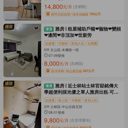
14,800
元/月
(含網路)
距中正紀念堂
淡水信義線
730公尺
雅房
租屋補助戶籍❤寵物❤變頻
❤邊間❤非頂加❤世新旁
近捷運
可報稅
拎包入住
近商圈
5坪 文山區-木柵路一段
07-09發佈
8,000
元/月
(含網路)
距大坪林
松山新店線
657公尺
雅房
近士林站士林官邸銘傳大
學超便利採光優之單人雅房出租-可租
補
近捷運
新上架
可報稅
拎包入住
2坪 士林區-中山北路五段
08-01發佈
9,800
元/月
(含管理費等)
距士林
淡水信義線
637公尺