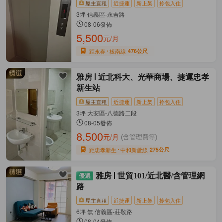
屋主直租
近捷運
新上架
拎包入住
3坪 信義區-永吉路
08-06發佈
5,500
元/月
距永春
板南線
476公尺
雅房
近北科大、光華商場、捷運忠孝
新生站
屋主直租
近捷運
新上架
拎包入住
3坪 大安區-八德路二段
08-05發佈
8,500
元/月
(含管理費等)
距忠孝新生
中和新蘆線
275公尺
雅房
世貿101/近北醫/含管理網
路
屋主直租
近捷運
新上架
拎包入住
6坪 無 信義區-莊敬路
08-04發佈