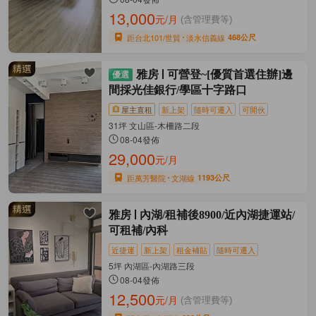
13,000
元/月
(含管理費等)
距台北101/世貿
淡水信義線
468公尺
雅房
可營登~[優質首選住辦]邊
間採光佳銀行/學區十字路口
屋主直租
新上架
隨時可遷入
可開伙
31坪 文山區-木柵路二段
08-04發佈
29,000
元/月
距萬芳醫院
文湖線
1193公尺
雅房
內湖/租補後8900/近內湖捷運站/
可租補/內科
近捷運
新上架
租金補貼
隨時可遷入
5坪 內湖區-內湖路三段
08-04發佈
12,500
元/月
(含管理費等)