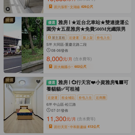
距六張犁
文湖線
426公尺
雅房
★近台北車站★雙連捷運公
園旁★五星雅房★免費500M光纖限男
屋主直租
近捷運
新上架
拎包入住
5坪 大同區-重慶北路二段
08-06發佈
8,000
元/月
(含水費等)
距大橋國小
602公尺
雅房
💞行天宮❤️小資雅房🐈‍⬛可
養貓貓✅可租補
近捷運
租金補貼
拎包入住
近商圈
6坪 中山區-松江路
07-31發佈
11,300
元/月
(含水費等)
距行天宮
中和新蘆線
412公尺