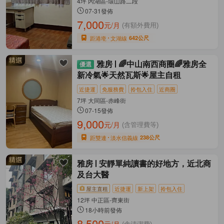
4坪 內湖區-環山路二段
07-31發佈
7,000
元/月
(有額外費用)
距港墘
文湖線
642公尺
雅房
🌈中山南西商圈🌈雅房全
新冷氣🌟天然瓦斯🌟屋主自租
近捷運
免服務費
拎包入住
近商圈
7坪 大同區-赤峰街
07-15發佈
9,000
元/月
(含管理費等)
距雙連
淡水信義線
238公尺
雅房
安靜單純讀書的好地方，近北商
及台大醫
屋主直租
近捷運
新上架
拎包入住
12坪 中正區-齊東街
18小時前發佈
8,500