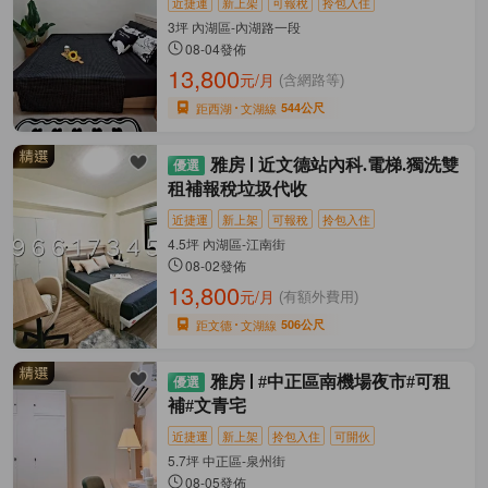
近捷運
新上架
可報稅
拎包入住
3坪 內湖區-內湖路一段
08-04發佈
13,800
元/月
(含網路等)
距西湖
文湖線
544公尺
雅房
近文德站內科.電梯.獨洗雙
租補報稅垃圾代收
近捷運
新上架
可報稅
拎包入住
4.5坪 內湖區-江南街
08-02發佈
13,800
元/月
(有額外費用)
距文德
文湖線
506公尺
雅房
#中正區南機場夜市#可租
補#文青宅
近捷運
新上架
拎包入住
可開伙
5.7坪 中正區-泉州街
08-05發佈