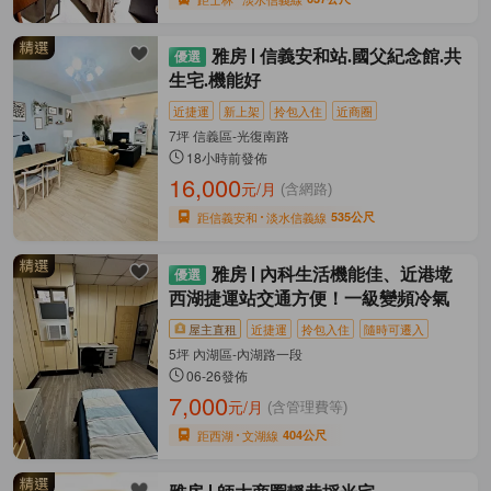
雅房
信義安和站.國父紀念館.共
生宅.機能好
近捷運
新上架
拎包入住
近商圈
7坪 信義區-光復南路
18小時前發佈
16,000
元/月
(含網路)
距信義安和
淡水信義線
535公尺
雅房
內科生活機能佳、近港墘
西湖捷運站交通方便！一級變頻冷氣
屋主直租
近捷運
拎包入住
隨時可遷入
5坪 內湖區-內湖路一段
06-26發佈
7,000
元/月
(含管理費等)
距西湖
文湖線
404公尺