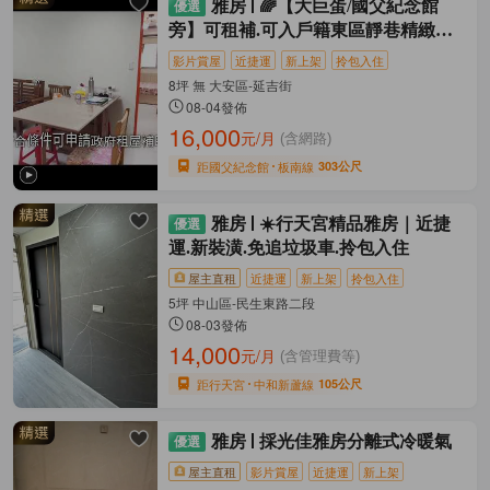
雅房
🌈【大巨蛋/國父紀念館
旁】可租補.可入戶籍東區靜巷精緻雅
房
影片賞屋
近捷運
新上架
拎包入住
8坪 無 大安區-延吉街
08-04發佈
16,000
元/月
(含網路)
距國父紀念館
板南線
303公尺
雅房
☀️行天宮精品雅房｜近捷
運.新裝潢.免追垃圾車.拎包入住
屋主直租
近捷運
新上架
拎包入住
5坪 中山區-民生東路二段
08-03發佈
14,000
元/月
(含管理費等)
距行天宮
中和新蘆線
105公尺
雅房
採光佳雅房分離式冷暖氣
屋主直租
影片賞屋
近捷運
新上架