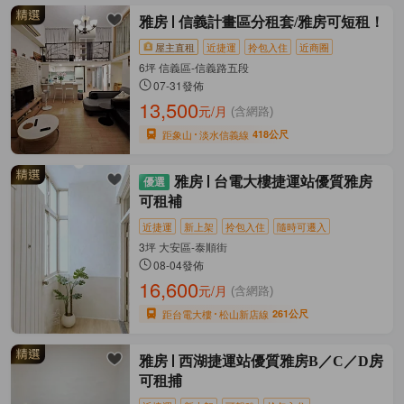
雅房
信義計畫區分租套/雅房可短租！
屋主直租
近捷運
拎包入住
近商圈
6坪 信義區-信義路五段
07-31發佈
13,500
元/月
(含網路)
距象山
淡水信義線
418公尺
雅房
台電大樓捷運站優質雅房
可租補
近捷運
新上架
拎包入住
隨時可遷入
3坪 大安區-泰順街
08-04發佈
16,600
元/月
(含網路)
距台電大樓
松山新店線
261公尺
雅房
西湖捷運站優質雅房B／C／D房
可租捕