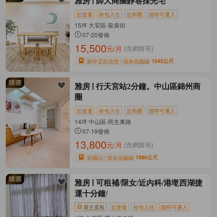
雅房
師大商圈靜巷採光宅
近捷運
拎包入住
近商圈
隨時可遷入
15坪 大安區-龍泉街
07-20發佈
15,500
元/月
(含網路等)
距中正紀念堂
淡水信義線
1542公尺
雅房
行天宮站2分鐘。中山區錦州商
圈
近捷運
拎包入住
近商圈
隨時可遷入
14坪 中山區-民生東路
07-19發佈
13,800
元/月
(含網路等)
距圓山
淡水信義線
1886公尺
雅房
可租補/限女/近內科/港墘西湖捷
運十分鐘/
屋主直租
近捷運
拎包入住
隨時可遷入