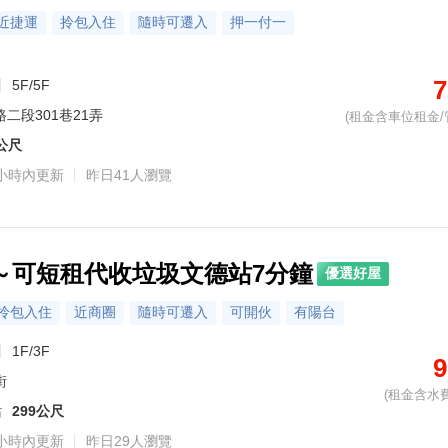
近捷運
拎包入住
隨時可遷入
押一付一
7
5F/5F
二段301巷21弄
(租金含車位租金/
1公尺
小時內更新
昨日41人瀏覽
～可短租代收垃圾文德站7分鐘
優選好屋
拎包入住
近商圈
隨時可遷入
可開伙
有陽台
1F/3F
9
街
(租金含水費
站
299公尺
小時內更新
昨日29人瀏覽