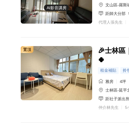
文山區-羅斯
AI影音講房
AI影音講房
AI影音講房
AI影音講房
AI影音講房
AI影音講房
AI影音講房
AI影音講房
AI影音講房
AI影音講房
AI影音講房
AI影音講房
AI影音講房
AI影音講房
AI影音講房
AI影音講房
距師大分部
代理人張先生
🎉士林
置頂
🍀
租金補貼
拎
雅房
4坪
士林區-延平
距社子派出
仲介林先生
5