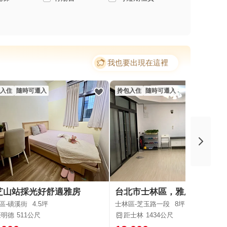
我也要出現在這裡
入住
隨時可遷入
拎包入住
隨時可遷入
芝山站採光好舒適雅房
台北市士林區，雅房出租
區-磺溪街
4.5坪
士林區-芝玉路一段
8坪
距明德
511公尺
距士林
1434公尺