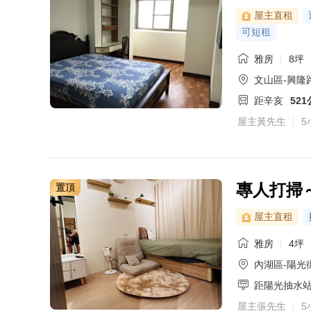
屋主直租
可短租
雅房
8坪
文山區-興隆路
距辛亥
52
屋主黃先生
5
專人打掃
置頂
屋主直租
雅房
4坪
內湖區-陽光
距陽光抽水
屋主張先生
5