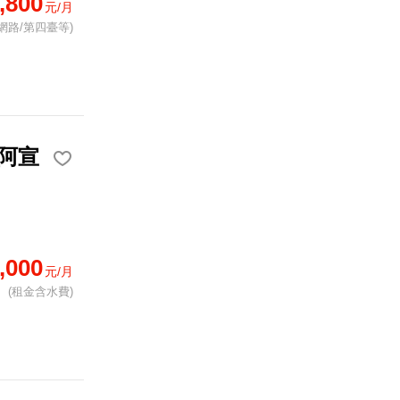
,800
元/月
網路/第四臺等)
阿宣
,000
元/月
(租金含水費)