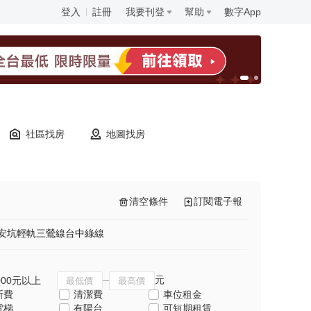
登入
註冊
我要刊登
幫助
數字App
社區找房
地圖找房
清空條件
訂閱電子報
安坑輕軌
三鶯線
台中綠線
元
000元以上
斯費
清潔費
車位租金
電梯
有陽台
可短期租賃