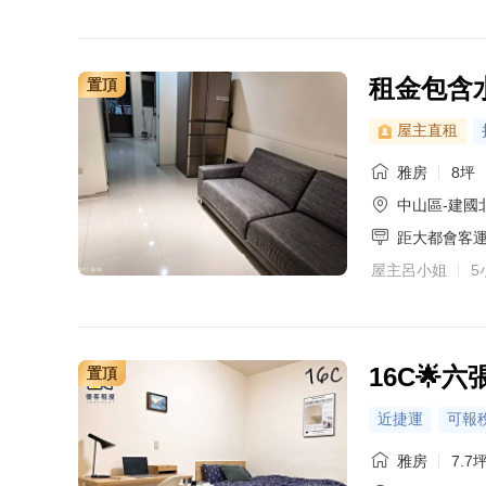
租金包含
置頂
屋主直租
雅房
8坪
中山區-建國北
距大都會客
屋主呂小姐
5
16C🌟
置頂
近捷運
可報
雅房
7.7