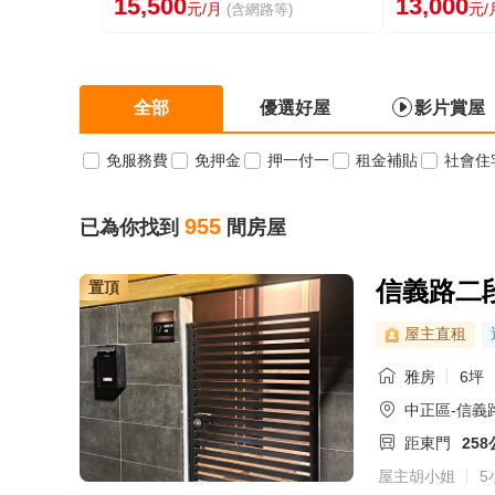
15,500
13,000
元/月
元/
(含網路等)
全部
優選好屋
影片賞屋
免服務費
免押金
押一付一
租金補貼
社會住
955
已為你找到
間房屋
信義路二
置頂
屋主直租
雅房
6坪
中正區-信義
距東門
25
屋主胡小姐
5