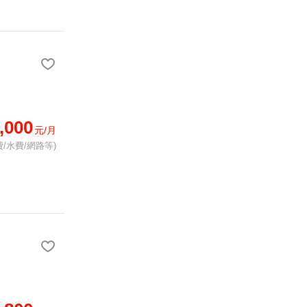
,000
元/月
/水費/網路等)