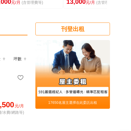
,000
13,000
元/月
元/月
(含管理費等)
(含管理費等)
刊登出租
金
坪數
,500
17650名屋主選擇在此委託出租
元/月
/水費/網路等)