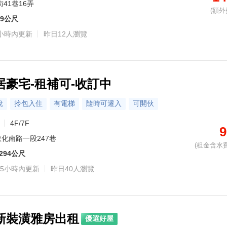
41巷16弄
(額外
79公尺
小時內更新
昨日12人瀏覽
居豪宅-租補可-收訂中
稅
拎包入住
有電梯
隨時可遷入
可開伙
4F/7F
9
敦化南路一段247巷
(租金含水費
294公尺
5小時內更新
昨日40人瀏覽
新裝潢雅房出租
優選好屋