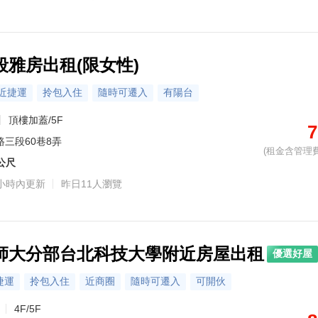
段雅房出租(限女性)
近捷運
拎包入住
隨時可遷入
有陽台
頂樓加蓋/5F
7
路三段60巷8弄
(租金含管理費
7公尺
小時內更新
昨日11人瀏覽
師大分部台北科技大學附近房屋出租
優選好屋
捷運
拎包入住
近商圈
隨時可遷入
可開伙
4F/5F