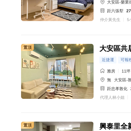
大安區-樂業街
距六張犁
2
仲介黃先生
5
大安區共
置頂
近捷運
可報
雅房
11坪
無
大安區-
距忠孝敦化
代理人林小姐
興泰里全
置頂