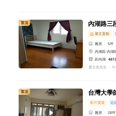
內湖路三
置頂
屋主直租
雅房
5坪
內湖區-內湖
距內湖
48
屋主吳先生
5
台灣大學
置頂
影片賞屋
近
雅房
28坪