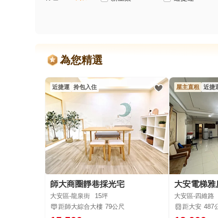
為您精選
近捷運
拎包入住
屋主直租
近捷
師大商圈靜巷採光宅
大安電梯雅
大安區-龍泉街
15坪
大安區-四維路
距師大綜合大樓
79公尺
距大安
487