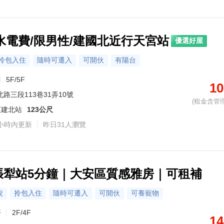
水電費/限男性/建國北近行天宮站
優選好屋
拎包入住
隨時可遷入
可開伙
有陽台
5F/5F
10
路三段113巷31弄10號
(租金含管理
運建北站
123公尺
小時內更新
昨日31人瀏覽
六張犁站5分鐘｜大安區質感雅房｜可租補
稅
拎包入住
隨時可遷入
可開伙
可養寵物
坪
2F/4F
14