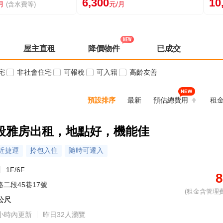
6,300
10
月
元/月
(含水費等)
屋主直租
降價物件
已成交
宅
非社會住宅
可報稅
可入籍
高齡友善
預設排序
最新
預估總費用
租
段雅房出租，地點好，機能佳
近捷運
拎包入住
隨時可遷入
1F/6F
8
路二段45巷17號
(租金含管理費
8公尺
小時內更新
昨日32人瀏覽