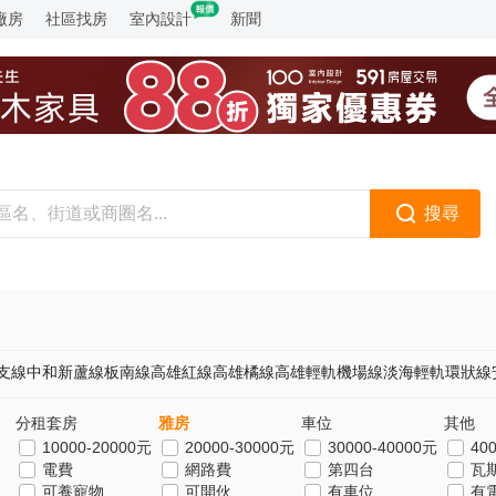
廠房
社區找房
室內設計
新聞
搜尋
支線
中和新蘆線
板南線
高雄紅線
高雄橘線
高雄輕軌
機場線
淡海輕軌
環狀線
分租套房
雅房
車位
其他
10000-20000元
20000-30000元
30000-40000元
40
電費
網路費
第四台
瓦
可養寵物
可開伙
有車位
有