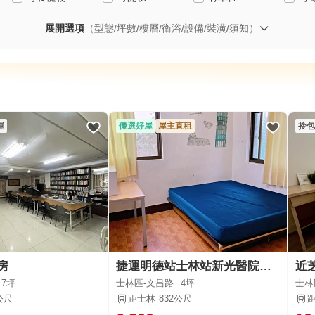
展開選項
（型態/坪數/樓層/衛浴/設備/裝潢/須知）
運
優選好屋
屋主直租
拎包
房
捷運明德站士林站新光醫院旁乾淨溫馨家電家具齊
近
7坪
士林區-文昌路
4坪
士林
公尺
距士林
832公尺