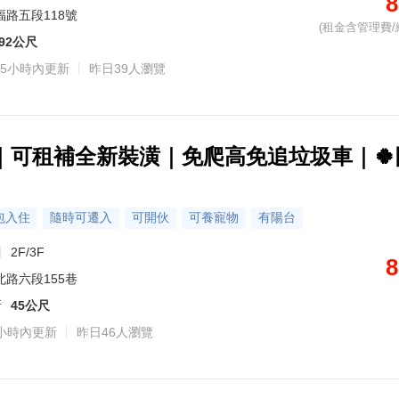
8
福路五段118號
(租金含管理費/
92公尺
5小時內更新
昨日39人瀏覽
區｜可租補全新裝潢｜免爬高免追垃圾車｜🍀
包入住
隨時可遷入
可開伙
可養寵物
有陽台
2F/3F
8
北路六段155巷
所
45公尺
小時內更新
昨日46人瀏覽