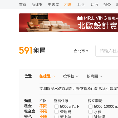
首頁
新建案
中古屋
租屋
土地
店面
辦公
台北市
位置
按捷運
按學校
按商圈
文湖線
淡水信義線
新北投支線
松山新店線
小碧潭
類型
不限
整層住家
獨立套房
租金
不限
5000元以下
5000-10000元
租金含
不限
管理費
水費
特色
不限
新上架
近捷運