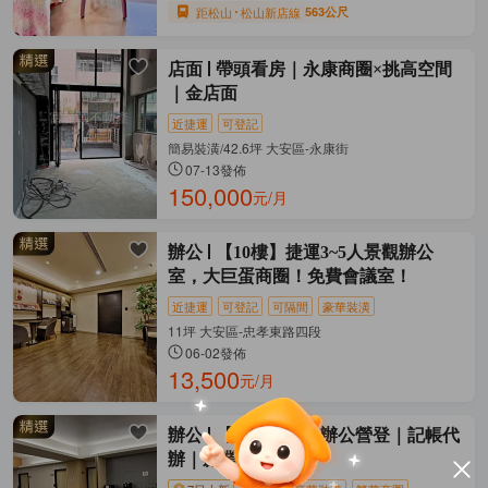
距松山
松山新店線
563公尺
店面
帶頭看房｜永康商圈×挑高空間
｜金店面
近捷運
可登記
簡易裝潢/42.6坪 大安區-永康街
07-13發佈
150,000
元/月
辦公
【10樓】捷運3~5人景觀辦公
室，大巨蛋商圈！免費會議室！
近捷運
可登記
可隔間
豪華裝潢
11坪 大安區-忠孝東路四段
06-02發佈
13,500
元/月
辦公
【台北車站】辦公營登｜記帳代
辦｜創業家首選