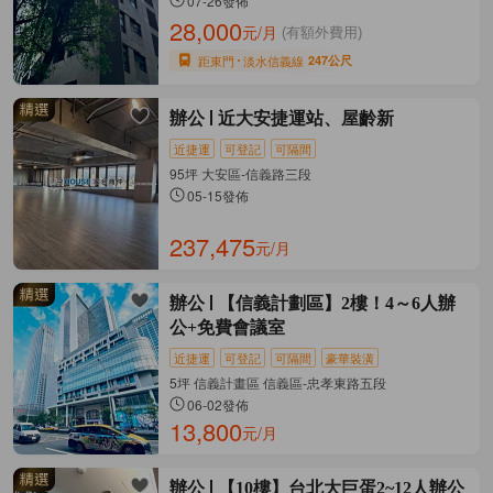
07-26發佈
28,000
元/月
(有額外費用)
距東門
淡水信義線
247公尺
辦公
近大安捷運站、屋齡新
近捷運
可登記
可隔間
95坪 大安區-信義路三段
05-15發佈
237,475
元/月
辦公
【信義計劃區】2樓！4～6人辦
公+免費會議室
近捷運
可登記
可隔間
豪華裝潢
5坪 信義計畫區 信義區-忠孝東路五段
06-02發佈
13,800
元/月
辦公
【10樓】台北大巨蛋2~12人辦公