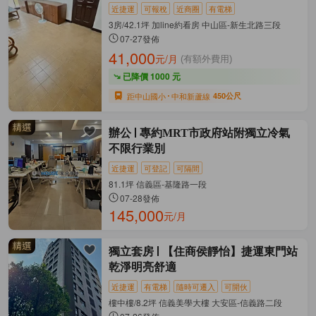
近捷運
可報稅
近商圈
有電梯
3房/42.1坪 加line約看房 中山區-新生北路三段
07-27發佈
41,000
元/月
(有額外費用)
已降價 1000 元
距中山國小
中和新蘆線
450公尺
辦公
專約MRT市政府站附獨立冷氣
不限行業別
近捷運
可登記
可隔間
81.1坪 信義區-基隆路一段
07-28發佈
145,000
元/月
獨立套房
【住商侯靜怡】捷運東門站
乾淨明亮舒適
近捷運
有電梯
隨時可遷入
可開伙
樓中樓/8.2坪 信義美學大樓 大安區-信義路二段