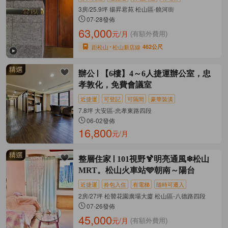
3房/25.9坪 揚昇君苑 松山區-饒河街
07-28發佈
63,000
元/月
(有額外費用)
距松山
松山新店線
462公尺
辦公
【6樓】4～6人捷運辦公室，忠
孝敦化，免費會議室
近捷運
可登記
可隔間
豪華裝潢
7.8坪 大安區-忠孝東路四段
06-02發佈
16,800
元/月
整層住家
101視野🍹明亮通風❄松山
MRT。松山火車站🩵朝南～陽台
近捷運
拎包入住
有電梯
隨時可遷入
2房/27坪 松贊花園廣場大廈 松山區-八德路四段
07-26發佈
45,000
元/月
(有額外費用)