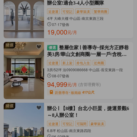
辦公室!適合3-4人小型團隊
近捷運
可登記
豪華裝潢
繁華商圈
4坪 大峰大樓 中山區-南京東路三段
07-17發佈
19,000
元/月
整層住家
善導寺~採光方正靜巷
美3房/華山文創商圈/一層一戶/含稅可
寵
近捷運
新上架
拎包入住
近商圈
3房/52坪 洽0909086668 中山區-長安東路一段
08-07發佈
94,999
元/月
(含管理費等)
距善導寺
板南線
417公尺
辦公
【8樓】台北小巨蛋，捷運景觀6
～8人辦公室！
近捷運
可登記
可隔間
豪華裝潢
6.8坪 松山區-南京東路四段
06-02發佈