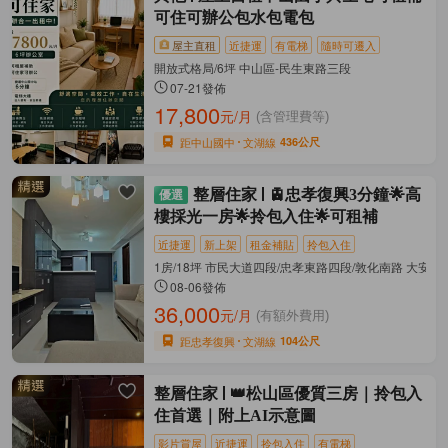
可住可辦公包水包電包
屋主直租
近捷運
有電梯
隨時可遷入
開放式格局/6坪 中山區-民生東路三段
07-21發佈
17,800
元/月
(含管理費等)
距中山國中
文湖線
436公尺
整層住家
🚊忠孝復興3分鐘🌟高
樓採光一房🌟拎包入住🌟可租補
近捷運
新上架
租金補貼
拎包入住
1房/18坪 市民大道四段/忠孝東路四段/敦化南路 大安區
08-06發佈
36,000
元/月
(有額外費用)
距忠孝復興
文湖線
104公尺
整層住家
👑松山區優質三房｜拎包入
住首選｜附上AI示意圖
影片賞屋
近捷運
拎包入住
有電梯