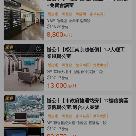
+免費會議室
近捷運
可登記
可隔間
豪華裝潢
3.6坪 信義區-忠孝東路四段
06-29發佈
8,800
元/月
辦公
【松江南京超低價】1-2人輕工
業風辦公室
近捷運
可登記
繁華商圈
免費車位
2坪 華聯大樓 中山區-南京東路二段
07-17發佈
13,000
元/月
辦公
【市政府捷運站旁】17樓信義區
景觀辦公室!適合3人團隊
近捷運
可登記
豪華裝潢
繁華商圈
3坪 聯合世紀大樓 信義區-基隆路一段
07-17發佈
23,070