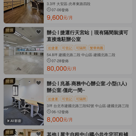
3.3坪 大安區-忠孝東路四段
07-06發佈
9,600
元/月
辦公
捷運行天宮站｜現有隔間裝潢可
直接進駐辦公室
近捷運
可登記
可隔間
繁華商圈
54.8坪 建國北路二段 中山區-建國北路二段
07-28發佈
80,000
元/月
辦公
兆基-商務中心辦公室-小型(3人)
辦公室-僅此一間~
近捷運
可登記
可隔間
3坪 台北市建國北路三段92號 中山區-建國北路三段
06-12發佈
8,000
元/月
其他
屋主自租中山國小共生宅可租補