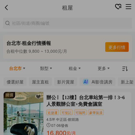
租屋
台北市·租金行情播報
更多行情
合租中位數 9,800 ~ 13,000元/月
整租中位數 16,000 ~ 69,800元/月
合租中位數 9,800 ~ 13,000元/月
台北市
類型
租金
更多
優選好屋
屋主直租
影片賞屋
AI影音講房
新上架
辦公
【12樓】台北車站第一排！3~6
人景觀辦公室+免費會議室
近捷運
可登記
可隔間
豪華裝潢
4.5坪 中正區-館前路
07-06發佈
16,800
元/月