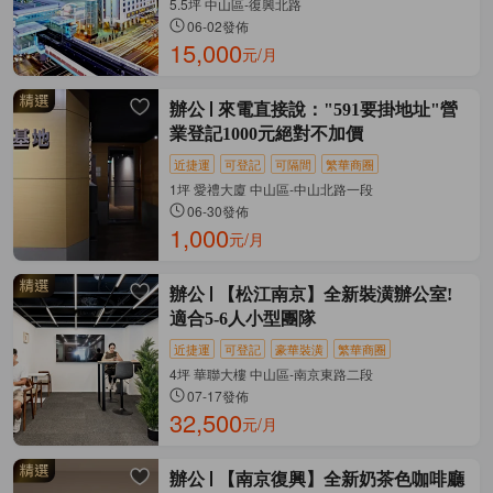
5.5坪 中山區-復興北路
06-02發佈
15,000
元/月
辦公
來電直接說："591要掛地址"營
業登記1000元絕對不加價
近捷運
可登記
可隔間
繁華商圈
1坪 愛禮大廈 中山區-中山北路一段
06-30發佈
1,000
元/月
辦公
【松江南京】全新裝潢辦公室!
適合5-6人小型團隊
近捷運
可登記
豪華裝潢
繁華商圈
4坪 華聯大樓 中山區-南京東路二段
07-17發佈
32,500
元/月
辦公
【南京復興】全新奶茶色咖啡廳