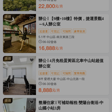
22,800
元/月
辦公
【9樓+10樓】特價，捷運景觀4
～6人辦公室
近捷運
可登記
可隔間
豪華裝潢
5.1坪 中山區-南京東路三段
06-02發佈
16,888
元/月
辦公
4月免租蛋黃區北車中山站超值
辦公室
近捷運
可登記
可隔間
繁華商圈
8坪 愛禮大廈 中山區-中山北路一段
06-30發佈
8,888
元/月
整層住家
可補助報稅‧雙陽台衛浴‧中
山國小站3房