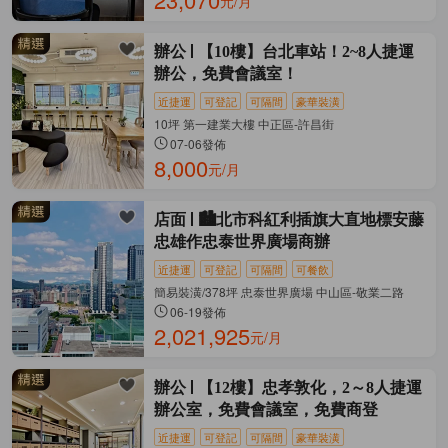
元/月
辦公
【10樓】台北車站！2~8人捷運
辦公，免費會議室！
近捷運
可登記
可隔間
豪華裝潢
10坪 第一建業大樓 中正區-許昌街
07-06發佈
8,000
元/月
店面
🏙️北市科紅利插旗大直地標安藤
忠雄作忠泰世界廣場商辦
近捷運
可登記
可隔間
可餐飲
簡易裝潢/378坪 忠泰世界廣場 中山區-敬業二路
06-19發佈
2,021,925
元/月
辦公
【12樓】忠孝敦化，2～8人捷運
辦公室，免費會議室，免費商登
近捷運
可登記
可隔間
豪華裝潢