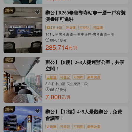
辦公
R269🟠善導寺站🟠一層一戶有裝
潢🟠即可進駐
7日上新
近捷運
可登記
可隔間
141.6坪 忠孝東路一段 中正區-忠孝東路一段
08-04發佈
285,714
元/月
辦公
【8樓】2~8人捷運辦公室，共享
空間！
近捷運
可登記
可隔間
豪華裝潢
3.2坪 中山區-民生東路二段
06-02發佈
7,000
元/月
辦公
【12樓】4~5人景觀辦公，免費
會議室！
近捷運
可登記
可隔間
豪華裝潢