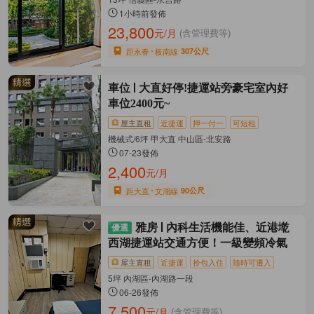
1小時前發佈
23,800
元/月
(含管理費等)
距永春
板南線
307公尺
車位
大直好停!捷運站旁豪宅室內好
車位2400元~
屋主直租
近捷運
押一付一
可短租
機械式/6坪 甲大直 中山區-北安路
07-23發佈
2,400
元/月
距大直
文湖線
90公尺
雅房
內科生活機能佳、近港墘
西湖捷運站交通方便！一級變頻冷氣
屋主直租
近捷運
拎包入住
隨時可遷入
5坪 內湖區-內湖路一段
06-26發佈
7,500
元/月
(含管理費等)