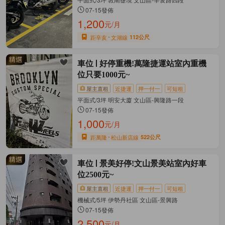
07-15發佈
1,200
元/月
距辛亥
文湖線
112公尺
車位
好停重機!萬隆捷運站室內重機
位只要1000元~
屋主直租
近捷運
押一付一
可短租
平面式/3坪 明安大廈 文山區-興隆路一段
07-15發佈
1,000
元/月
距萬隆
松山新店線
522公尺
車位
景美好停!文山景美站室內好車
位2500元~
屋主直租
近捷運
押一付一
可短租
機械式/5坪 伊勢丹社區 文山區-景興路
07-15發佈
2,500
元/月