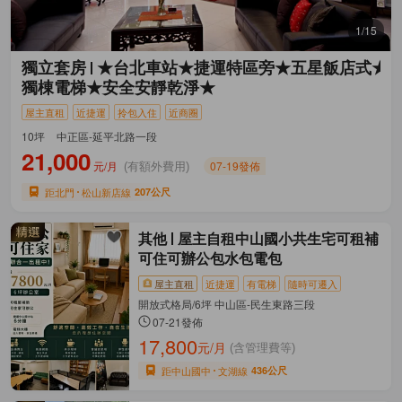
1/15
獨立套房
★台北車站★捷運特區旁★五星飯店式★
獨棟電梯★安全安靜乾淨★
屋主直租
近捷運
拎包入住
近商圈
10坪
中正區-延平北路一段
21,000
元/月
07-19發佈
(有額外費用)
距北門
松山新店線
207公尺
其他
屋主自租中山國小共生宅可租補
可住可辦公包水包電包
屋主直租
近捷運
有電梯
隨時可遷入
開放式格局/6坪 中山區-民生東路三段
07-21發佈
17,800
元/月
(含管理費等)
距中山國中
文湖線
436公尺