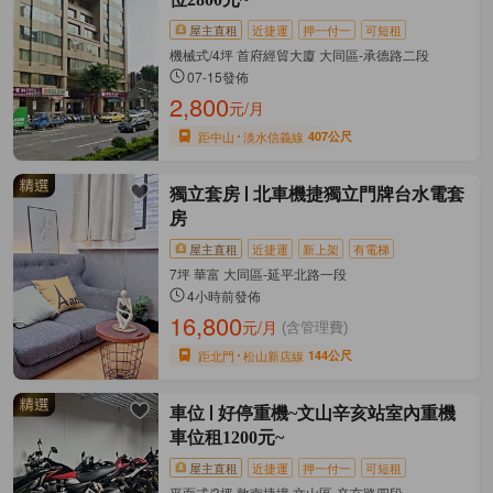
屋主直租
近捷運
押一付一
可短租
機械式/4坪 首府經貿大廈 大同區-承德路二段
07-15發佈
2,800
元/月
距中山
淡水信義線
407公尺
獨立套房
北車機捷獨立門牌台水電套
房
屋主直租
近捷運
新上架
有電梯
7坪 華富 大同區-延平北路一段
4小時前發佈
16,800
元/月
(含管理費)
距北門
松山新店線
144公尺
車位
好停重機~文山辛亥站室內重機
車位租1200元~
屋主直租
近捷運
押一付一
可短租
平面式/3坪 敦南捷境 文山區-辛亥路四段