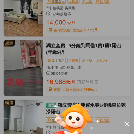
屋主直租
近捷運
新上架
拎包入住
7坪 信義區-吳興街
1小時前發佈
14,000
元/月
距科技大樓
文湖線
1877公尺
獨立套房
5分鐘到馬偕1房1廳1陽台
(年繳9折
屋主直租
近捷運
新上架
拎包入住
15坪 中山區-林森北路
08-04發佈
16,988
元/月
(有額外費用)
距圓山
淡水信義線
1768公尺
獨立套房
捷運永春1樓機車位乾
淨陽台
屋主直租
近捷運
新上架
拎包入住
9坪 無 信義區-虎林街
11小時前發佈