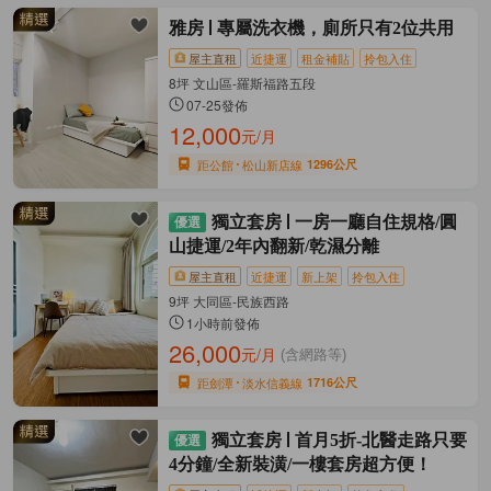
雅房
專屬洗衣機，廁所只有2位共用
屋主直租
近捷運
租金補貼
拎包入住
8坪 文山區-羅斯福路五段
07-25發佈
12,000
元/月
距公館
松山新店線
1296公尺
獨立套房
一房一廳自住規格/圓
山捷運/2年內翻新/乾濕分離
屋主直租
近捷運
新上架
拎包入住
9坪 大同區-民族西路
1小時前發佈
26,000
元/月
(含網路等)
距劍潭
淡水信義線
1716公尺
獨立套房
首月5折-北醫走路只要
4分鐘/全新裝潢/一樓套房超方便！