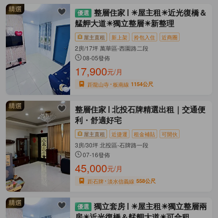
整層住家
☀屋主租☀近光復橋＆
艋舺大道☀獨立整層☀新整理
屋主直租
新上架
拎包入住
近商圈
2房/17坪 萬華區-西園路二段
08-05發佈
17,900
元/月
距龍山寺
板南線
1154公尺
整層住家
北投石牌精選出租｜交通便
利・舒適好宅
屋主直租
近捷運
租金補貼
可開伙
3房/30坪 北投區-石牌路一段
07-16發佈
45,000
元/月
距石牌
淡水信義線
558公尺
獨立套房
☀屋主租☀獨立整層兩
房☀近光復橋＆艋舺大道☀可合租