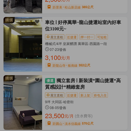
距景美
松山新店線
385公尺
車位
好停萬華~龍山捷運站室內好車
位3100元~
屋主直租
近捷運
押一付一
可短租
機械式/4坪 皇家醴讚 萬華區-西園路一段
07-23發佈
3,100
元/月
距龍山寺
板南線
352公尺
獨立套房
新裝潢*園山捷運*高
質感設計*精緻套房
屋主直租
近捷運
新上架
拎包入住
9坪 大同區-哈密街
08-05發佈
23,500
元/月
(含水費等)
距圓山
淡水信義線
570公尺