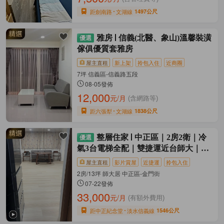
距劍南路
文湖線
1497公尺
雅房
信義(北醫、象山)溫馨裝潢
傢俱優質套雅房
屋主直租
新上架
拎包入住
近商圈
7坪 信義區-信義路五段
08-05發佈
12,000
元/月
(含網路等)
距六張犁
文湖線
1838公尺
整層住家
中正區｜2房2衛｜冷
氣3台電梯全配｜雙捷運近台師大｜可
租補
屋主直租
影片賞屋
近捷運
拎包入住
2房/13坪 師大居 中正區-金門街
07-22發佈
33,000
元/月
(有額外費用)
距中正紀念堂
淡水信義線
1546公尺