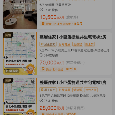
6坪 信義區-信義路五段
07-31發佈
13,500
元/月
(含網路)
距象山
淡水信義線
418公尺
整層住家
小巨蛋捷運共生宅電梯2房
屋主直租
影片賞屋
近捷運
新上架
2房/24.5坪 八德路三段12巷華廈 松山區-八德路三段
08-02發佈
70,000
元/月
(有額外費用)
距台北小巨蛋
397公尺
整層住家
小巨蛋捷運共生宅電梯1房
屋主直租
影片賞屋
近捷運
拎包入住
1房/7坪 八德路三段12巷華廈 松山區-八德路三段
07-31發佈
28,000
元/月
(有額外費用)
距台北小巨蛋
397公尺