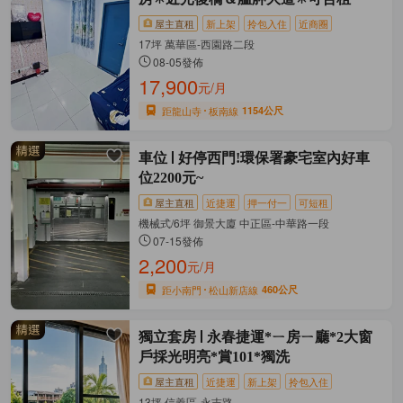
屋主直租
新上架
拎包入住
近商圈
17坪 萬華區-西園路二段
08-05發佈
17,900
元/月
距龍山寺
板南線
1154公尺
車位
好停西門!環保署豪宅室內好車
位2200元~
屋主直租
近捷運
押一付一
可短租
機械式/6坪 御景大廈 中正區-中華路一段
07-15發佈
2,200
元/月
距小南門
松山新店線
460公尺
獨立套房
永春捷運*ㄧ房ㄧ廳*2大窗
戶採光明亮*賞101*獨洗
屋主直租
近捷運
新上架
拎包入住
13坪 信義區-永吉路