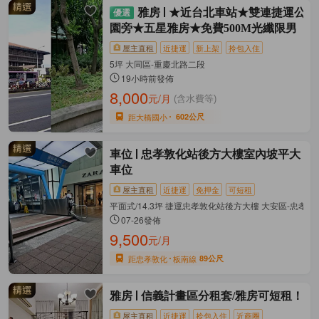
雅房
★近台北車站★雙連捷運公
園旁★五星雅房★免費500M光纖限男
屋主直租
近捷運
新上架
拎包入住
5坪 大同區-重慶北路二段
19小時前發佈
8,000
元/月
(含水費等)
距大橋國小
602公尺
車位
忠孝敦化站後方大樓室內坡平大
車位
屋主直租
近捷運
免押金
可短租
平面式/14.3坪 捷運忠孝敦化站後方大樓 大安區-忠孝
07-26發佈
9,500
元/月
距忠孝敦化
板南線
89公尺
雅房
信義計畫區分租套/雅房可短租！
屋主直租
近捷運
拎包入住
近商圈