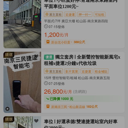
車位
小巨蛋好停!育達南京東路室內
平面車位1200元~
屋主直租
近捷運
押一付一
可短租
平面式/7坪 廣亞大樓 松山區-南京東路四段
07-15發佈
1,200
元/月
距台北小巨蛋
388公尺
獨立套房
全新聲控智能新風宅x
租補x捷運2分鐘x代收垃圾
屋主直租
影片賞屋
近捷運
租金補貼
15坪 聲控智能宅/租補 松山區-南京東路五段
07-25發佈
26,800
元/月
(含網路)
已降價 1000 元
距南京三民
松山新店線
182公尺
車位
好運承德!雙連捷運站室內好車
位2800元~