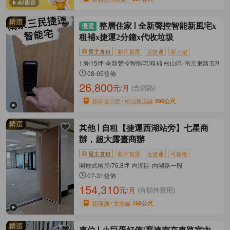
整層住家
全新聲控智能新風宅x
租補x捷運2分鐘x代收垃圾
屋主直租
影片賞屋
近捷運
新上架
1房/15坪 全新聲控智能宅/租補 松山區-南京東路五段
08-05發佈
26,800
元/月
(含網路)
距南京三民
松山新店線
296公尺
其他
自租【捷運西湖站旁】七星商
辦，超大露臺商辦
屋主直租
影片賞屋
近捷運
可報稅
開放式格局/76.8坪 內湖區-內湖路一段
07-31發佈
154,310
元/月
(有額外費用)
距西湖
文湖線
160公尺