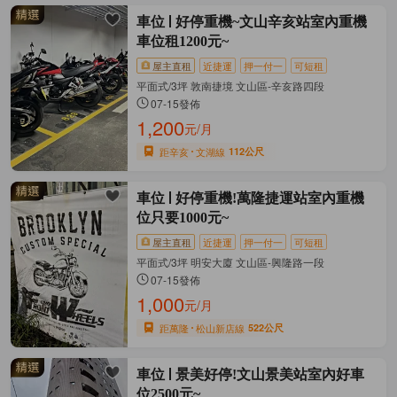
車位
好停重機~文山辛亥站室內重機
車位租1200元~
屋主直租
近捷運
押一付一
可短租
平面式/3坪 敦南捷境 文山區-辛亥路四段
07-15發佈
1,200
元/月
距辛亥
文湖線
112公尺
車位
好停重機!萬隆捷運站室內重機
位只要1000元~
屋主直租
近捷運
押一付一
可短租
平面式/3坪 明安大廈 文山區-興隆路一段
07-15發佈
1,000
元/月
距萬隆
松山新店線
522公尺
車位
景美好停!文山景美站室內好車
位2500元~