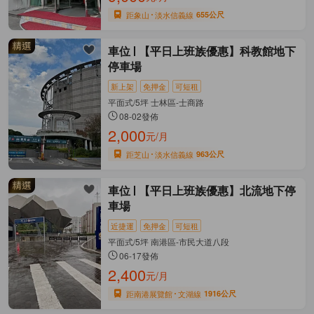
距象山
淡水信義線
655公尺
車位
【平日上班族優惠】科教館地下
停車場
新上架
免押金
可短租
平面式/5坪 士林區-士商路
08-02發佈
2,000
元/月
距芝山
淡水信義線
963公尺
車位
【平日上班族優惠】北流地下停
車場
近捷運
免押金
可短租
平面式/5坪 南港區-市民大道八段
06-17發佈
2,400
元/月
距南港展覽館
文湖線
1916公尺