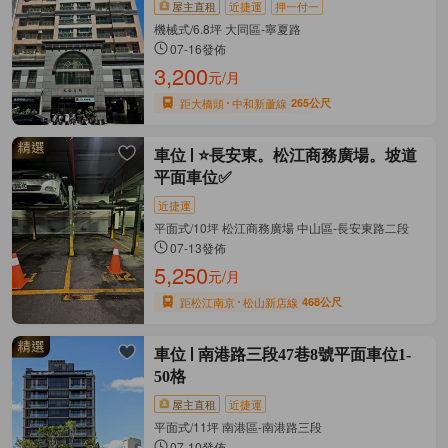
屋主直租
近捷運
押一付一
機械式/6.8坪 大同區-寧夏路
07-16發佈
3,200
元/月
距大橋頭
中和新蘆線
265公尺
車位
⭐長安東。松江商務廣場。坡道
平面車位✅
近捷運
平面式/10坪 松江商務廣場 中山區-長安東路二段
07-13發佈
5,250
元/月
距松江南京
松山新店線
468公尺
車位
南港路三段47巷8號平面車位1-
50格
屋主直租
近捷運
平面式/11坪 南港區-南港路三段
07-10發佈