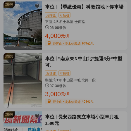
車位
【季繳優惠】科教館地下停車場
免押金
可短租
平面式/5坪 士林區-士商路
06-08發佈
4,000
元/月
距芝山
淡水信義線
963公尺
車位
*南京東X中山北*捷運6分*中型
可.
近捷運
可短租
機械式/1坪 中山區-中山北路一段
07-30發佈
3,000
元/月
距中山
淡水信義線
401公尺
車位
長安西路獨立車塔小型車月租
3500元