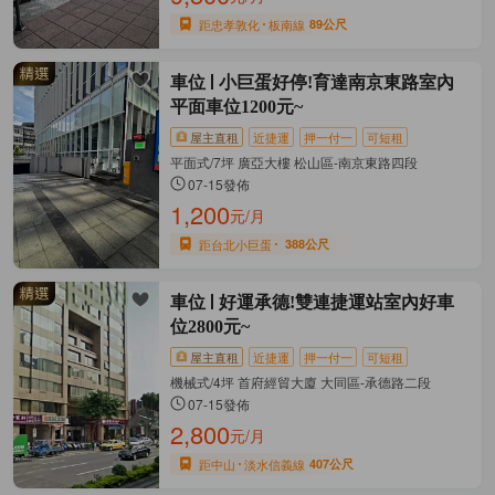
距忠孝敦化
板南線
89公尺
車位
小巨蛋好停!育達南京東路室內
平面車位1200元~
屋主直租
近捷運
押一付一
可短租
平面式/7坪 廣亞大樓 松山區-南京東路四段
07-15發佈
1,200
元/月
距台北小巨蛋
388公尺
車位
好運承德!雙連捷運站室內好車
位2800元~
屋主直租
近捷運
押一付一
可短租
機械式/4坪 首府經貿大廈 大同區-承德路二段
07-15發佈
2,800
元/月
距中山
淡水信義線
407公尺