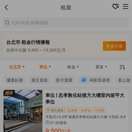
租屋
台北市·租金行情播報
更多行情
合租中位數 9,900 ~ 13,300元/月
整租中位數 16,000 ~ 67,800元/月
合租中位數 9,900 ~ 13,300元/月
台北市
車位
租金
更多
優選好屋
屋主直租
影片賞屋
AI影音講房
新上架
車位
忠孝敦化站後方大樓室內坡平大
車位
屋主直租
近捷運
免押金
可短租
平面式/14.3坪 捷運忠孝敦化站後方大樓 大安區-忠孝
07-26發佈
9,500
元/月