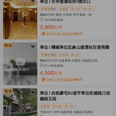
車位
古亭捷運站旁4號出口
屋主直租
近捷運
新上架
押一付一
機械式/4坪 麗池 大安區-和平東路一段
18小時前發佈
3,800
元/月
距古亭
松山新店線
162公尺
車位
機械車位近象山捷運站百貨商圈
屋主直租
近捷運
新上架
機械式/2.2坪 信義香榭 信義區-信義路五段
21小時前發佈
4,500
元/月
距象山
淡水信義線
486公尺
車位
自租豪宅B2坡平車位松德路口信
義路五段
近捷運
新上架
押一付一
平面式/11.8坪 信義雙星 信義區-松德路