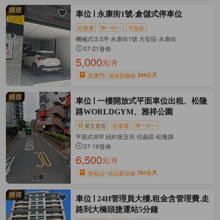
車位
永康街1號-倉儲式停車位
近捷運
押一付一
可短租
機械式/3.5坪 永康街1號 大安區-永康街
07-21發佈
5,000
元/月
距東門
淡水信義線
244公尺
車位
一樓開放式平面車位出租、松隆
路WORLDGYM、雅祥公園
屋主直租
近捷運
押一付一
平面式/8坪 紐約第五街 信義區-松隆路
07-19發佈
6,500
元/月
距松山
松山新店線
701公尺
車位
24H管理員大樓,租金含管理費.走
路到大橋頭捷運站5分鐘