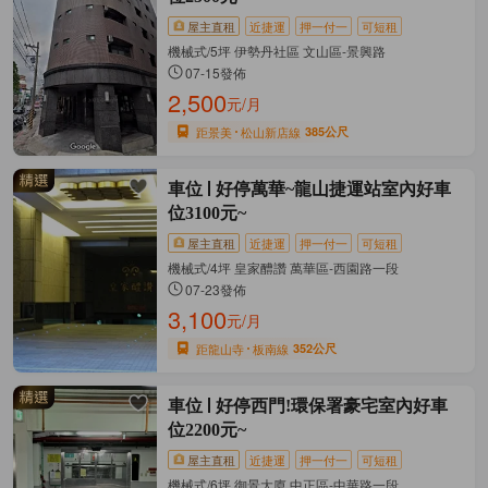
屋主直租
近捷運
押一付一
可短租
機械式/5坪 伊勢丹社區 文山區-景興路
07-15發佈
2,500
元/月
距景美
松山新店線
385公尺
車位
好停萬華~龍山捷運站室內好車
位3100元~
屋主直租
近捷運
押一付一
可短租
機械式/4坪 皇家醴讚 萬華區-西園路一段
07-23發佈
3,100
元/月
距龍山寺
板南線
352公尺
車位
好停西門!環保署豪宅室內好車
位2200元~
屋主直租
近捷運
押一付一
可短租
機械式/6坪 御景大廈 中正區-中華路一段