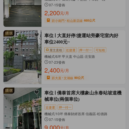
07-15發佈
2,200
元/月
距小南門
松山新店線
460公尺
車位
大直好停!捷運站旁豪宅室內好
車位2400元~
屋主直租
近捷運
押一付一
可短租
機械式/6坪 甲大直 中山區-北安路
07-23發佈
2,400
元/月
距大直
文湖線
90公尺
車位
僑泰首席大樓象山永春站坡道機
械車位(兩個車位)
近捷運
押一付一
機械式/10坪 僑泰財經首席 信義區-松德路
07-15發佈
9,000
元/月