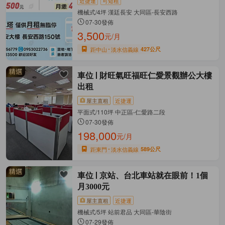
近捷運
可短租
機械式/4坪 漢廷長安 大同區-長安西路
07-30發佈
3,500
元/月
距中山
淡水信義線
427公尺
車位
財旺氣旺福旺仁愛景觀辦公大樓
出租
屋主直租
近捷運
平面式/110坪 中正區-仁愛路二段
07-30發佈
198,000
元/月
距東門
淡水信義線
589公尺
車位
京站、台北車站就在眼前！1個
月3000元
屋主直租
近捷運
機械式/5坪 站前君品 大同區-華陰街
07-29發佈