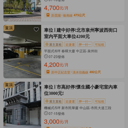
4,700
元/月
距昆陽
板南線
473公尺
車位
建中好停!北市泉州寧波西街口
室內平面大車位4200元
屋主直租
近捷運
押一付一
可短租
平面式/6坪 春暉大廈 中正區-泉州街
07-23發佈
4,200
元/月
距中正紀念堂
淡水信義線
492公尺
車位
市高好停!懷生國小豪宅室內車
位3000元!
屋主直租
近捷運
押一付一
可短租
機械式/5坪 新市民華廈 中山區-市民大道三段
07-15發佈
3,000
元/月