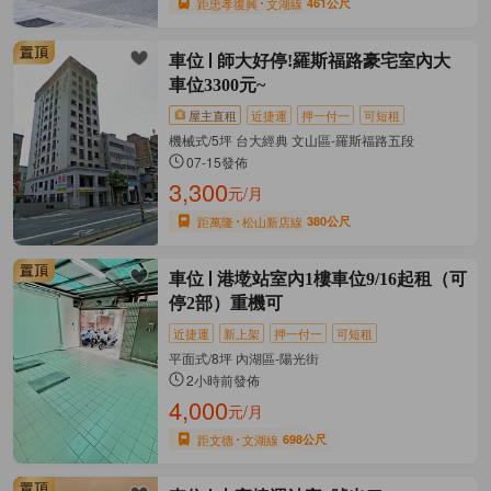
距忠孝復興
文湖線
461公尺
車位
師大好停!羅斯福路豪宅室內大
車位3300元~
屋主直租
近捷運
押一付一
可短租
機械式/5坪 台大經典 文山區-羅斯福路五段
07-15發佈
3,300
元/月
距萬隆
松山新店線
380公尺
車位
港墘站室內1樓車位9/16起租（可
停2部）重機可
近捷運
新上架
押一付一
可短租
平面式/8坪 內湖區-陽光街
2小時前發佈
4,000
元/月
距文德
文湖線
698公尺