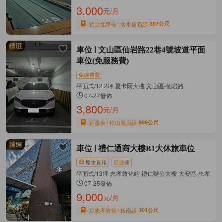
3,000
元/月
距台北車站
淡水信義線
397公尺
車位
文山區仙岩路22巷4號坡道平面
車位(免服務費)
免服務費
平面式/12.2坪 夏卡爾大樓 文山區-仙岩路
07-27發佈
3,800
元/月
距景美
松山新店線
989公尺
車位
禮仁通商大樓B1大休旅車位
屋主直租
近捷運
平面式/13坪 忠孝敦化站 禮仁辦公大樓 大安區-忠孝東
07-25發佈
9,000
元/月
距忠孝敦化
板南線
101公尺