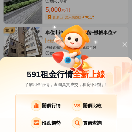
08-05發佈
5,000
元/月
距象山
淡水信義線
478公尺
車位
鉑斯🚗雙連馬偕~機械車位✅
近捷運
新上架
機械式/6坪 中山區-中山北路二段
08-05發佈
3,600
元/月
距雙連
淡水信義線
324公尺
591租金行情
全新上線
了解租金行情，查詢真實成交，租房不吃虧！
台北市租屋
其它租屋
熱門在租社區
北投區租屋
南港區租屋
文山區租屋
開價行情
開價比較
漲跌趨勢
實價查詢