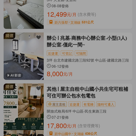
08-08發佈
12,499
元/月
(含水費等)
距六張犁
文湖線
531公尺
辦公
兆基-商務中心辦公室-小型(3人)
辦公室-僅此一間~
近捷運
可登記
可隔間
3坪 台北市建國北路三段92號 中山區-建國北路三段
06-12發佈
8,000
元/月
其他
屋主自租中山國小共生宅可租補
可住可辦公包水包電包
屋主直租
近捷運
有電梯
隨時可遷入
開放式格局/6坪 中山區-民生東路三段
07-21發佈
17,800
元/月
(含管理費等)
距中山國中
文湖線
436公尺