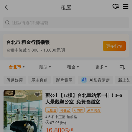
租屋
台北市·租金行情播報
更多行情
合租中位數 9,800 ~ 13,000元/月
整租中位數 16,000 ~ 69,800元/月
合租中位數 9,800 ~ 13,000元/月
台北市
類型
租金
更多
優選好屋
屋主直租
影片賞屋
AI影音講房
新上架
辦公
【12樓】台北車站第一排！3~6
人景觀辦公室+免費會議室
近捷運
可登記
可隔間
豪華裝潢
4.5坪 中正區-館前路
07-06發佈
16,800
元/月