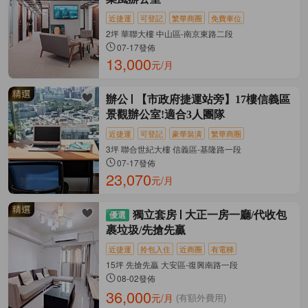
近捷運
可登記
繁華商圈
免費車位
2坪 華聯大樓 中山區-南京東路二段
07-17發佈
13,000
元/月
辦公
【市政府捷運站旁】17樓信義區
景觀辦公室!適合3人團隊
近捷運
可登記
豪華裝潢
繁華商圈
3坪 聯合世紀大樓 信義區-基隆路一段
07-17發佈
23,070
元/月
獨立套房
大正一房一廳/代收包
裹垃圾/先搶先贏
近捷運
拎包入住
近商圈
有電梯
15坪 先搶先贏 大安區-復興南路一段
08-02發佈
36,000
元/月
(有額外費用)