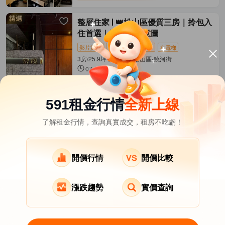
整層住家
👑松山區優質三房｜拎包入
住首選｜附上AI示意圖
影片賞屋
近捷運
拎包入住
有電梯
3房/25.9坪 揚昇君苑 松山區-饒河街
07-28發佈
63,000
元/月
(有額外費用)
距松山
松山新店線
462公尺
591租金行情
全新上線
了解租金行情，查詢真實成交，租房不吃虧！
台北市租屋
其它租屋
熱門在租社區
北投區租屋
南港區租屋
文山區租屋
開價行情
開價比較
漲跌趨勢
實價查詢
關於我們
意見反饋
APP下載