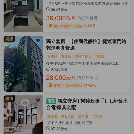
1房/18坪 市民大道四段/忠孝東路四段/敦化南路 大安區
08-06發佈
36,000
元/月
(有額外費用)
距忠孝復興
文湖線
104公尺
獨立套房
【住商侯靜怡】捷運東門站
乾淨明亮舒適
近捷運
有電梯
隨時可遷入
可開伙
樓中樓/8.2坪 信義美學大樓 大安區-信義路二段
07-26發佈
28,000
元/月
(有額外費用)
距東門
淡水信義線
247公尺
獨立套房
💓秒殺搶手1+1房/台水
台電/家具全配
近捷運
拎包入住
近商圈
有電梯
12坪 先搶先贏 中山區-松江路
07-28發佈