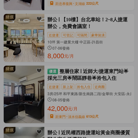
距忠孝復興
文湖線
222公尺
辦公
【10樓】台北車站！2~8人捷運
辦公，免費會議室！
近捷運
可登記
可隔間
豪華裝潢
10坪 第一建業大樓 中正區-許昌街
07-06發佈
8,000
元/月
整層住家
近師大/捷運東門站🌟
採光三房🌟鬧區靜巷🌟拎包入住
近捷運
新上架
拎包入住
近商圈
3房/25坪 和平東路/新生南路二段/金華街 大安區-永康街
08-05發佈
42,000
元/月
距東門
淡水信義線
613公尺
辦公
近民權西路捷運站黃金商圈優質