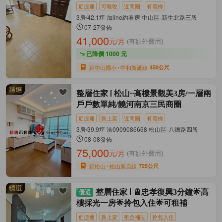
近捷運
可報稅
近商圈
有電梯
3房/42.1坪 加line約看房 中山區-新生北路三段
07-27發佈
41,000
元/月
(有額外費用)
已降價 1000 元
距中山國小
中和新蘆線
450公尺
整層住家
松山~高樓景觀美3房/一層兩
戶戶數單純/饒河南京三民商圈
近捷運
新上架
近商圈
有電梯
3房/39.9坪 洽0909086668 松山區-八德路四段
08-08發佈
75,000
元/月
(有額外費用)
距松山
松山新店線
725公尺
整層住家
🚊忠孝復興3分鐘🌟高
樓採光一房🌟拎包入住🌟可租補
近捷運
新上架
租金補貼
拎包入住