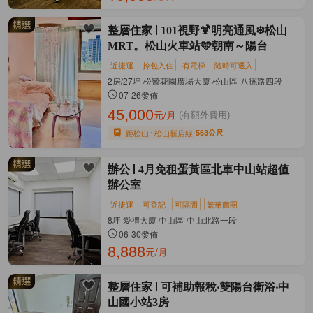
整層住家
101視野🍹明亮通風❄松山
MRT。松山火車站🩵朝南～陽台
近捷運
拎包入住
有電梯
隨時可遷入
2房/27坪 松贊花園廣場大廈 松山區-八德路四段
07-26發佈
45,000
元/月
(有額外費用)
距松山
松山新店線
563公尺
辦公
4月免租蛋黃區北車中山站超值
辦公室
近捷運
可登記
可隔間
繁華商圈
8坪 愛禮大廈 中山區-中山北路一段
06-30發佈
8,888
元/月
整層住家
可補助報稅‧雙陽台衛浴‧中
山國小站3房