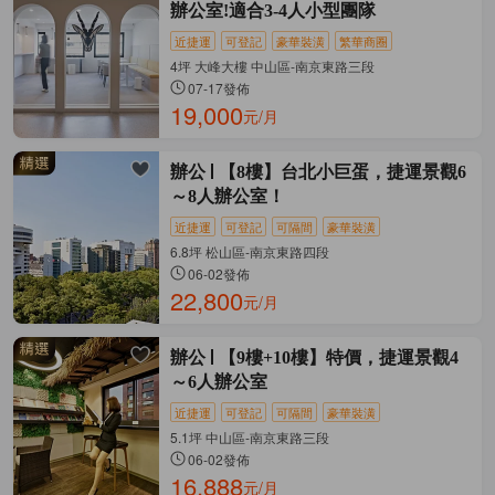
辦公室!適合3-4人小型團隊
近捷運
可登記
豪華裝潢
繁華商圈
4坪 大峰大樓 中山區-南京東路三段
07-17發佈
19,000
元/月
辦公
【8樓】台北小巨蛋，捷運景觀6
～8人辦公室！
近捷運
可登記
可隔間
豪華裝潢
6.8坪 松山區-南京東路四段
06-02發佈
22,800
元/月
辦公
【9樓+10樓】特價，捷運景觀4
～6人辦公室
近捷運
可登記
可隔間
豪華裝潢
5.1坪 中山區-南京東路三段
06-02發佈
16,888
元/月