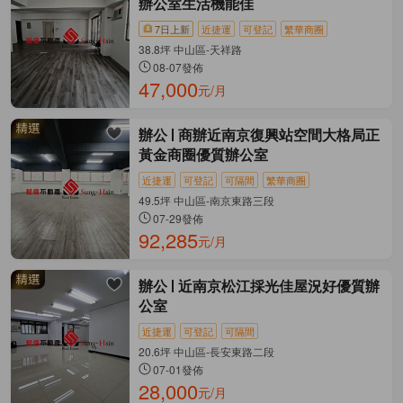
辦公室生活機能佳
7日上新
近捷運
可登記
繁華商圈
38.8坪 中山區-天祥路
08-07發佈
47,000
元/月
辦公
商辦近南京復興站空間大格局正
黃金商圈優質辦公室
近捷運
可登記
可隔間
繁華商圈
49.5坪 中山區-南京東路三段
07-29發佈
92,285
元/月
辦公
近南京松江採光佳屋況好優質辦
公室
近捷運
可登記
可隔間
20.6坪 中山區-長安東路二段
07-01發佈
28,000
元/月