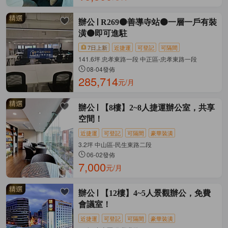
辦公
R269🟠善導寺站🟠一層一戶有裝
潢🟠即可進駐
7日上新
近捷運
可登記
可隔間
141.6坪 忠孝東路一段 中正區-忠孝東路一段
08-04發佈
285,714
元/月
辦公
【8樓】2~8人捷運辦公室，共享
空間！
近捷運
可登記
可隔間
豪華裝潢
3.2坪 中山區-民生東路二段
06-02發佈
7,000
元/月
辦公
【12樓】4~5人景觀辦公，免費
會議室！
近捷運
可登記
可隔間
豪華裝潢