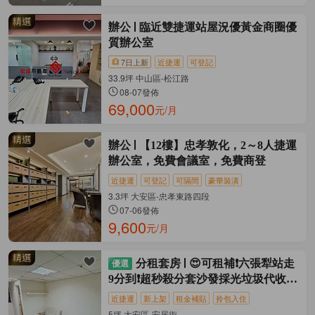
辦公
臨近雙捷運站屋況優黃金商圈優
質辦公室
7日上新
近捷運
可登記
33.9坪 中山區-松江路
08-07發佈
69,000
元/月
辦公
【12樓】忠孝敦化，2～8人捷運
辦公室，免費會議室，免費商登
近捷運
可登記
可隔間
豪華裝潢
3.3坪 大安區-忠孝東路四段
07-06發佈
9,600
元/月
分租套房
😍可租補❗六張犁站走
9分到❗超秒殺分套沙發採光垃圾代收乾
淨
近捷運
新上架
租金補貼
拎包入住
5坪 大安區-安居街