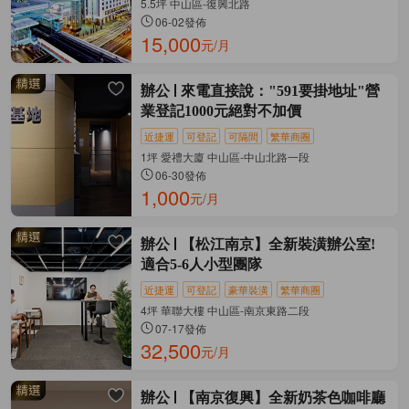
5.5坪 中山區-復興北路
06-02發佈
15,000
元/月
辦公
來電直接說："591要掛地址"營
業登記1000元絕對不加價
近捷運
可登記
可隔間
繁華商圈
1坪 愛禮大廈 中山區-中山北路一段
06-30發佈
1,000
元/月
辦公
【松江南京】全新裝潢辦公室!
適合5-6人小型團隊
近捷運
可登記
豪華裝潢
繁華商圈
4坪 華聯大樓 中山區-南京東路二段
07-17發佈
32,500
元/月
辦公
【南京復興】全新奶茶色咖啡廳