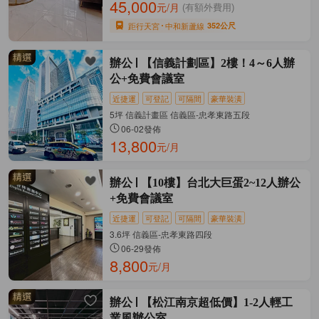
45,000
元/月
(有額外費用)
距行天宮
中和新蘆線
352公尺
辦公
【信義計劃區】2樓！4～6人辦
公+免費會議室
近捷運
可登記
可隔間
豪華裝潢
5坪 信義計畫區 信義區-忠孝東路五段
06-02發佈
13,800
元/月
辦公
【10樓】台北大巨蛋2~12人辦公
+免費會議室
近捷運
可登記
可隔間
豪華裝潢
3.6坪 信義區-忠孝東路四段
06-29發佈
8,800
元/月
辦公
【松江南京超低價】1-2人輕工
業風辦公室