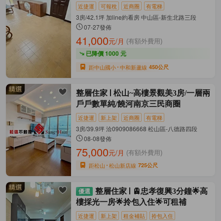
近捷運
可報稅
近商圈
有電梯
3房/42.1坪 加line約看房 中山區-新生北路三段
07-27發佈
41,000
元/月
(有額外費用)
已降價 1000 元
距中山國小
中和新蘆線
450公尺
整層住家
松山~高樓景觀美3房/一層兩
戶戶數單純/饒河南京三民商圈
近捷運
新上架
近商圈
有電梯
3房/39.9坪 洽0909086668 松山區-八德路四段
08-08發佈
75,000
元/月
(有額外費用)
距松山
松山新店線
725公尺
整層住家
🚊忠孝復興3分鐘🌟高
樓採光一房🌟拎包入住🌟可租補
近捷運
新上架
租金補貼
拎包入住