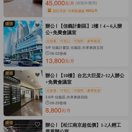
45,000
元/月
(有額外費用)
距行天宮
中和新蘆線
352公尺
辦公
【信義計劃區】2樓！4～6人辦
公+免費會議室
近捷運
可登記
可隔間
豪華裝潢
5坪 信義計畫區 信義區-忠孝東路五段
06-02發佈
13,800
元/月
辦公
【10樓】台北大巨蛋2~12人辦公
+免費會議室
近捷運
可登記
可隔間
豪華裝潢
3.6坪 信義區-忠孝東路四段
06-29發佈
8,800
元/月
辦公
【松江南京超低價】1-2人輕工
業風辦公室