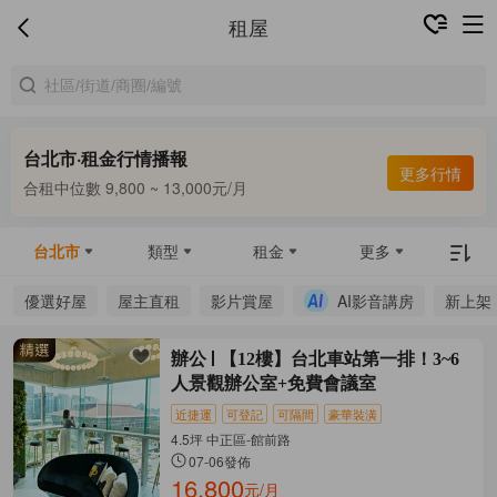
租屋
台北市·租金行情播報
合租中位數 9,800 ~ 13,000元/月
更多行情
整租中位數 16,000 ~ 69,800元/月
合租中位數 9,800 ~ 13,000元/月
台北市
類型
租金
更多
優選好屋
屋主直租
影片賞屋
AI影音講房
新上架
辦公
【12樓】台北車站第一排！3~6
人景觀辦公室+免費會議室
近捷運
可登記
可隔間
豪華裝潢
4.5坪 中正區-館前路
07-06發佈
16,800
元/月