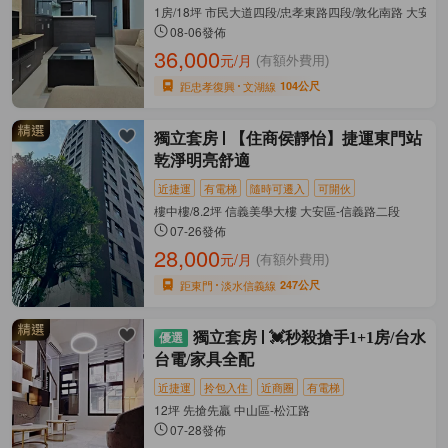
1房/18坪 市民大道四段/忠孝東路四段/敦化南路 大安區
08-06發佈
36,000
元/月
(有額外費用)
距忠孝復興
文湖線
104公尺
獨立套房
【住商侯靜怡】捷運東門站
乾淨明亮舒適
近捷運
有電梯
隨時可遷入
可開伙
樓中樓/8.2坪 信義美學大樓 大安區-信義路二段
07-26發佈
28,000
元/月
(有額外費用)
距東門
淡水信義線
247公尺
獨立套房
💓秒殺搶手1+1房/台水
台電/家具全配
近捷運
拎包入住
近商圈
有電梯
12坪 先搶先贏 中山區-松江路
07-28發佈