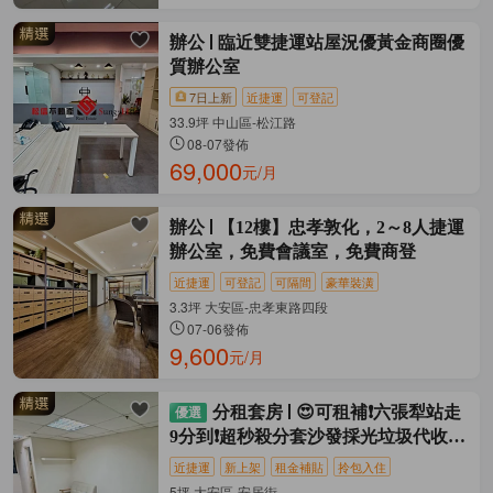
辦公
臨近雙捷運站屋況優黃金商圈優
質辦公室
7日上新
近捷運
可登記
33.9坪 中山區-松江路
08-07發佈
69,000
元/月
辦公
【12樓】忠孝敦化，2～8人捷運
辦公室，免費會議室，免費商登
近捷運
可登記
可隔間
豪華裝潢
3.3坪 大安區-忠孝東路四段
07-06發佈
9,600
元/月
分租套房
😍可租補❗六張犁站走
9分到❗超秒殺分套沙發採光垃圾代收乾
淨
近捷運
新上架
租金補貼
拎包入住
5坪 大安區-安居街