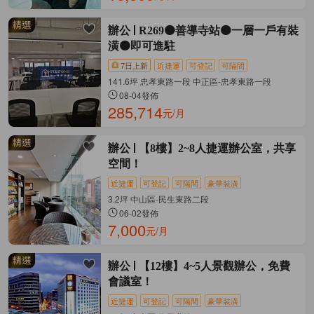
辦公
R269🟠善導寺站🟠一層一戶有裝
潢🟠即可進駐
7日上新
近捷運
可登記
可隔間
141.6坪 忠孝東路一段 中正區-忠孝東路一段
08-04發佈
285,714
元/月
辦公
【8樓】2~8人捷運辦公室，共享
空間！
近捷運
可登記
可隔間
豪華裝潢
3.2坪 中山區-民生東路二段
06-02發佈
7,000
元/月
辦公
【12樓】4~5人景觀辦公，免費
會議室！
近捷運
可登記
可隔間
豪華裝潢