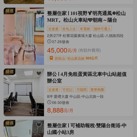
整層住家
101視野🍹明亮通風❄松山
MRT。松山火車站🩵朝南～陽台
近捷運
拎包入住
有電梯
隨時可遷入
2房/27坪 松贊花園廣場大廈 松山區-八德路四段
07-26發佈
45,000
元/月
(有額外費用)
距松山
松山新店線
563公尺
辦公
4月免租蛋黃區北車中山站超值
辦公室
近捷運
可登記
可隔間
繁華商圈
8坪 愛禮大廈 中山區-中山北路一段
06-30發佈
8,888
元/月
整層住家
可補助報稅‧雙陽台衛浴‧中
山國小站3房