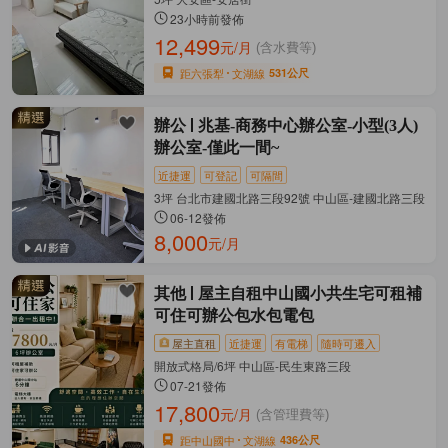
23小時前發佈
12,499
元/月
(含水費等)
距六張犁
文湖線
531公尺
辦公
兆基-商務中心辦公室-小型(3人)
辦公室-僅此一間~
近捷運
可登記
可隔間
3坪 台北市建國北路三段92號 中山區-建國北路三段
06-12發佈
8,000
元/月
其他
屋主自租中山國小共生宅可租補
可住可辦公包水包電包
屋主直租
近捷運
有電梯
隨時可遷入
開放式格局/6坪 中山區-民生東路三段
07-21發佈
17,800
元/月
(含管理費等)
距中山國中
文湖線
436公尺