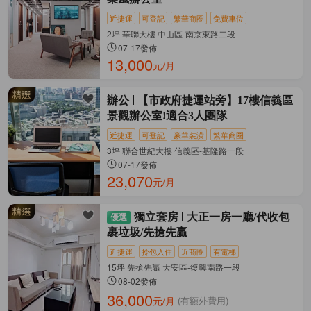
近捷運
可登記
繁華商圈
免費車位
2坪 華聯大樓 中山區-南京東路二段
07-17發佈
13,000
元/月
辦公
【市政府捷運站旁】17樓信義區
景觀辦公室!適合3人團隊
近捷運
可登記
豪華裝潢
繁華商圈
3坪 聯合世紀大樓 信義區-基隆路一段
07-17發佈
23,070
元/月
獨立套房
大正一房一廳/代收包
裹垃圾/先搶先贏
近捷運
拎包入住
近商圈
有電梯
15坪 先搶先贏 大安區-復興南路一段
08-02發佈
36,000
元/月
(有額外費用)