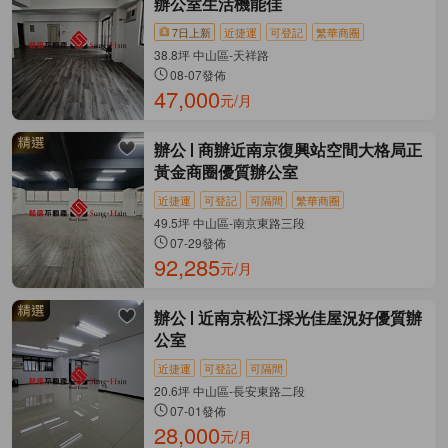
辦公室生活機能佳
7日上新
近捷運
可登記
繁華商圈
38.8坪 中山區-天祥路
08-07發佈
47,000
元/月
辦公
商辦近南京復興站空間大格局正
黃金商圈優質辦公室
近捷運
可登記
可隔間
繁華商圈
49.5坪 中山區-南京東路三段
07-29發佈
92,285
元/月
辦公
近南京松江採光佳屋況好優質辦
公室
近捷運
可登記
可隔間
20.6坪 中山區-長安東路二段
07-01發佈
28,000
元/月