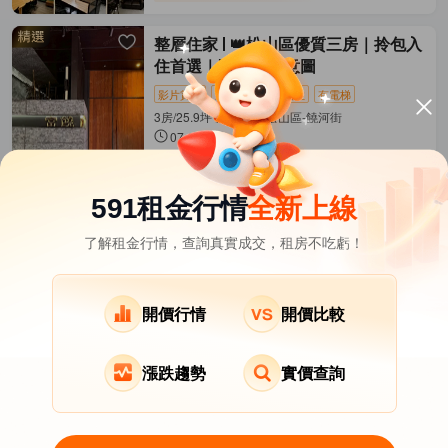
整層住家
👑松山區優質三房｜拎包入
住首選｜附上AI示意圖
影片賞屋
近捷運
拎包入住
有電梯
3房/25.9坪 揚昇君苑 松山區-饒河街
07-28發佈
63,000
元/月
(有額外費用)
距松山
松山新店線
462公尺
591租金行情
全新上線
了解租金行情，查詢真實成交，租房不吃虧！
台北市租屋
其它租屋
熱門在租社區
北投區租屋
南港區租屋
文山區租屋
開價行情
開價比較
漲跌趨勢
實價查詢
關於我們
意見反饋
APP下載