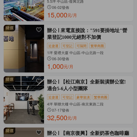
5.5坪 中山區-復興北路
06-02發佈
15,000
元/月
辦公
來電直接說："591要掛地址"營
業登記1000元絕對不加價
近捷運
可登記
可隔間
繁華商圈
1坪 愛禮大廈 中山區-中山北路一段
06-30發佈
1,000
元/月
辦公
【松江南京】全新裝潢辦公室!
適合5-6人小型團隊
近捷運
可登記
豪華裝潢
繁華商圈
4坪 華聯大樓 中山區-南京東路二段
07-17發佈
32,500
元/月
辦公
【南京復興】全新奶茶色咖啡廳