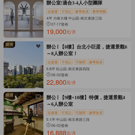
辦公室!適合3-4人小型團隊
近捷運
可登記
豪華裝潢
繁華商圈
4坪 大峰大樓 中山區-南京東路三段
07-17發佈
19,000
元/月
辦公
【8樓】台北小巨蛋，捷運景觀6
～8人辦公室！
近捷運
可登記
可隔間
豪華裝潢
6.8坪 松山區-南京東路四段
06-02發佈
22,800
元/月
辦公
【9樓+10樓】特價，捷運景觀4
～6人辦公室
近捷運
可登記
可隔間
豪華裝潢
5.1坪 中山區-南京東路三段
06-02發佈
16,888
元/月