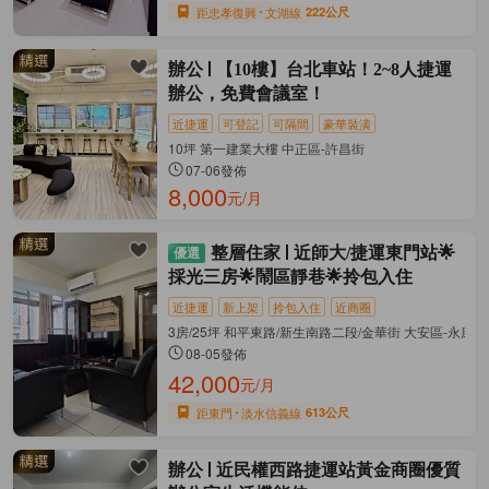
距忠孝復興
文湖線
222公尺
辦公
【10樓】台北車站！2~8人捷運
辦公，免費會議室！
近捷運
可登記
可隔間
豪華裝潢
10坪 第一建業大樓 中正區-許昌街
07-06發佈
8,000
元/月
整層住家
近師大/捷運東門站🌟
採光三房🌟鬧區靜巷🌟拎包入住
近捷運
新上架
拎包入住
近商圈
3房/25坪 和平東路/新生南路二段/金華街 大安區-永康街
08-05發佈
42,000
元/月
距東門
淡水信義線
613公尺
辦公
近民權西路捷運站黃金商圈優質