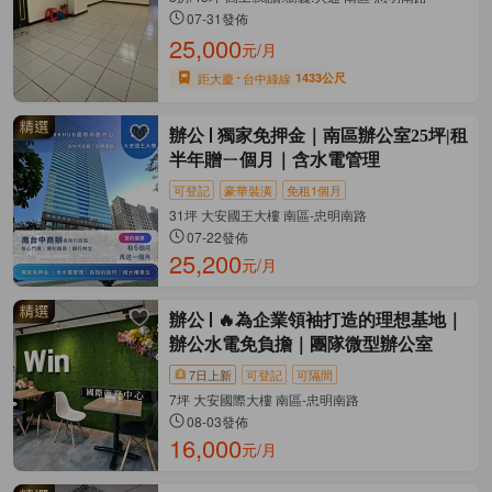
07-31發佈
25,000
元/月
距大慶
台中綠線
1433公尺
辦公
獨家免押金｜南區辦公室25坪|租
半年贈ㄧ個月｜含水電管理
可登記
豪華裝潢
免租1個月
31坪 大安國王大樓 南區-忠明南路
07-22發佈
25,200
元/月
辦公
🔥為企業領袖打造的理想基地｜
辦公水電免負擔｜團隊微型辦公室
7日上新
可登記
可隔間
7坪 大安國際大樓 南區-忠明南路
08-03發佈
16,000
元/月