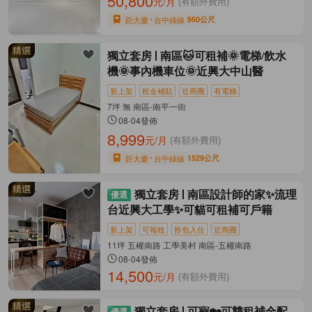
50,800
元/月
(有額外費用)
距大慶
台中綠線
950公尺
獨立套房
南區🐱可租補🌞電梯/飲水
機🌞事內機車位🌞近興大中山醫
新上架
租金補貼
近商圈
有電梯
7坪 無 南區-南平一街
08-04發佈
8,999
元/月
(有額外費用)
距大慶
台中綠線
1529公尺
獨立套房
南區設計師的家✨流理
台近興大工學✨可貓可租補可戶籍
新上架
可報稅
拎包入住
近商圈
11坪 五權南路 工學美村 南區-五權南路
08-04發佈
14,500
元/月
(有額外費用)
獨立套房
可寵🏡可雙租補全配