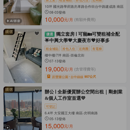
10坪 國光路學府路忠孝路合作街台中路建成路 南區-信
08-03發佈
10,000
元/月
(有額外費用)
獨立套房
可寵🏡可雙租補全配
🌟中興大學💖大慶夜市💖好事多
租金補貼
拎包入住
近商圈
有電梯
樓中樓/7坪 南區-崇倫北街
07-13發佈
19,000
元/月
(含管理費等)
距豐樂公園
台中綠線
957公尺
辦公
全新優質辦公空間出租｜剛創業
&個人工作室首選💛
可登記
6.4坪 大安國王大樓 南區-忠明南路
05-13發佈
15,000
元/月