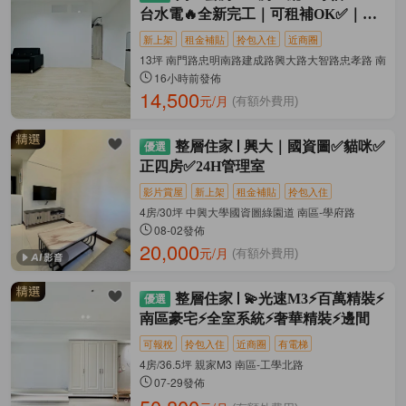
台水電🔥全新完工｜可租補OK✅｜子
母車
新上架
租金補貼
拎包入住
近商圈
13坪 南門路忠明南路建成路興大路大智路忠孝路 南區-
16小時前發佈
14,500
元/月
(有額外費用)
整層住家
興大｜國資圖✅貓咪✅
正四房✅24H管理室
影片賞屋
新上架
租金補貼
拎包入住
4房/30坪 中興大學國資圖綠園道 南區-學府路
08-02發佈
20,000
元/月
(有額外費用)
整層住家
💫光速M3⚡️百萬精裝⚡
南區豪宅⚡全室系統⚡奢華精裝⚡邊間
可報稅
拎包入住
近商圈
有電梯
4房/36.5坪 親家M3 南區-工學北路
07-29發佈