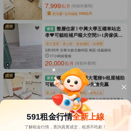
7,999
元/月
(有額外費用)
距大慶
台中綠線
1532公尺
整層住家
中興大學五權車站忠
孝💖可貓租補戶籍大空間3+1房傢俱電
可談
影片賞屋
新上架
租金補貼
近商圈
3房/35坪 京華大鎮京馥特區 南區-信義南街
17小時前發佈
20,000
元/月
(有額外費用)
獨立套房
中興大電梯✨租屋補助
可貓貓✨超省台電計✨先搶先贏
新上架
租金補貼
可報稅
拎包入住
15坪 忠孝路建成路國光路復興路台中路南平路興大 南區
15小時前發佈
8,500
元/月
(含管理費等)
591租金行情
全新上線
了解租金行情，查詢真實成交，租房不吃虧！
台中市租屋
其它租屋
熱門在租社區