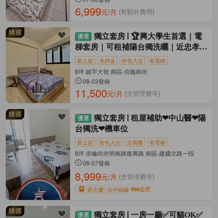
6,999
元/月
(有額外費用)
獨立套房
🏆興大學生首選｜電
梯套房｜可租補陽台獨洗曬｜近忠孝夜
市🏆
新上架
免押金
拎包入住
有電梯
8坪 鎮宇大智 南區-信義南街
08-03發佈
11,500
元/月
(含管理費等)
獨立套房
租屋補助❤中山醫❤陽
台獨洗❤機車位
新上架
拎包入住
近商圈
有電梯
8坪 崇倫街忠明南路復興路 南區-建國北路一段
08-07發佈
8,999
元/月
(含管理費等)
距大慶
台中綠線
966公尺
獨立套房
一房一廳✅可貓OK✅