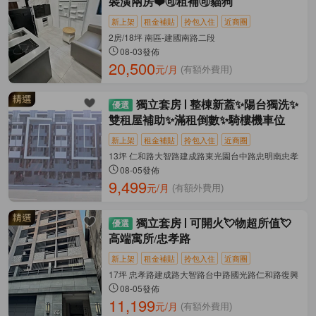
裝潢兩房❤️🉑租補🉑貓狗
新上架
租金補貼
拎包入住
近商圈
2房/18坪 南區-建國南路二段
08-03發佈
20,500
元/月
(有額外費用)
獨立套房
整棟新蓋✨陽台獨洗✨
雙租屋補助✨滿租倒數✨騎樓機車位
新上架
租金補貼
拎包入住
近商圈
13坪 仁和路大智路建成路東光園台中路忠明南忠孝 南區
08-05發佈
9,499
元/月
(有額外費用)
獨立套房
可開火💘物超所值💘
高端寓所/忠孝路
新上架
租金補貼
拎包入住
近商圈
17坪 忠孝路建成路大智路台中路國光路仁和路復興 南區
08-05發佈
11,199
元/月
(有額外費用)