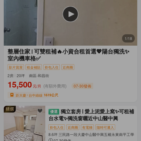
1/18
整層住家
可雙租補🔥小資合租首選💖陽台獨洗✨
室內機車格✅
影片賞屋
租金補貼
拎包入住
近商圈
2房
20坪
南區-和昌街
15,500
元/月
07-30發佈
(有額外費用)
距大慶
台中綠線
1619公尺
獨立套房
愛上泥愛上窩✨可租補
台水電✨獨洗窗曬近中山醫中興
拎包入住
近商圈
有電梯
隨時可遷入
8.6坪 三民路一段大慶中山醫中興五權永東南平工學 南
07-30發佈