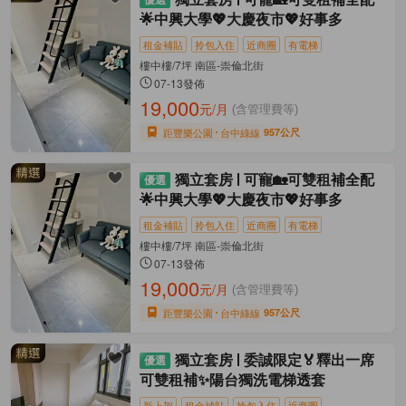
🌟中興大學💖大慶夜市💖好事多
租金補貼
拎包入住
近商圈
有電梯
樓中樓/7坪 南區-崇倫北街
07-13發佈
19,000
元/月
(含管理費等)
距豐樂公園
台中綠線
957公尺
獨立套房
可寵🏡可雙租補全配
🌟中興大學💖大慶夜市💖好事多
租金補貼
拎包入住
近商圈
有電梯
樓中樓/7坪 南區-崇倫北街
07-13發佈
19,000
元/月
(含管理費等)
距豐樂公園
台中綠線
957公尺
獨立套房
委誠限定🏅釋出一席
可雙租補✨陽台獨洗電梯透套
新上架
租金補貼
拎包入住
近商圈