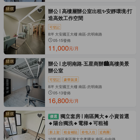
辦公
高樓層辦公室出租✨安靜環境/打
造高效工作空間
可登記
8坪 大安國王大樓 南區-忠明南路
05-15發佈
11,000
元/月
辦公
忠明南路-五星商辦🏙️高樓美景
辦公室
可登記
豪華裝潢
8坪 大安國王大樓 南區-忠明南路
05-13發佈
16,800
元/月
獨立套房
南區興大🔸小資首選
🔸陽台獨洗🔸電梯🔸可租補
新上架
租金補貼
拎包入住
近商圈
10坪 南區東區興大忠孝國光 南區-台中路