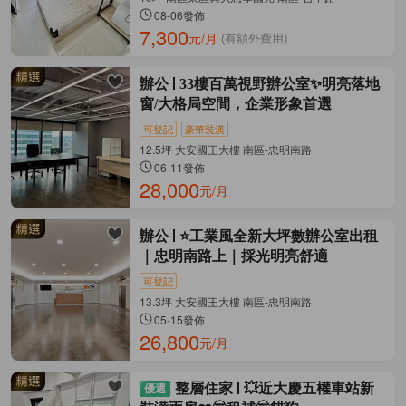
08-06發佈
7,300
元/月
(有額外費用)
辦公
33樓百萬視野辦公室✨明亮落地
窗/大格局空間，企業形象首選
可登記
豪華裝潢
12.5坪 大安國王大樓 南區-忠明南路
06-11發佈
28,000
元/月
辦公
⭐工業風全新大坪數辦公室出租
｜忠明南路上｜採光明亮舒適
可登記
13.3坪 大安國王大樓 南區-忠明南路
05-15發佈
26,800
元/月
整層住家
💥近大慶五權車站新