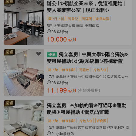
辦公
✨領航企業未來，從這裡開始｜
雙人團隊辦公室｜現正出租✨
7日上新
可登記
可隔間
豪華裝潢
5坪 大安國際大樓 南區-忠明南路
08-03發佈
10,000
元/月
獨立套房
中興大學✨陽台獨洗✨
雙租屋補助✨北歐系統櫃✨整棟新蓋
新上架
租金補貼
可報稅
拎包入住
17坪 忠孝路大智路台中路國光路仁和路復興路大公 南區
08-03發佈
11,199
元/月
(有額外費用)
獨立套房
✴️加賴約看✴️可貓咪✴️運動
爬梯✴️租屋補助✴️獨洗凸窗曬
新上架
租金補貼
拎包入住
近商圈
13坪 復興路工學路高工路五權南路建成路美村路 南區-
21小時前發佈