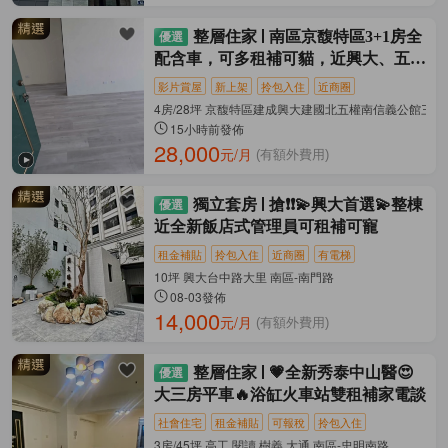
整層住家
南區京馥特區3+1房全
配含車，可多租補可貓，近興大、五權
車站
影片賞屋
新上架
拎包入住
近商圈
4房/28坪 京馥特區建成興大建國北五權南信義公館三民
15小時前發佈
28,000
元/月
(有額外費用)
獨立套房
搶❗❗💫興大首選💫整棟
近全新飯店式管理員可租補可寵
租金補貼
拎包入住
近商圈
有電梯
10坪 興大台中路大里 南區-南門路
08-03發佈
14,000
元/月
(有額外費用)
整層住家
💗全新秀泰中山醫😍
大三房平車🔥浴缸火車站雙租補家電談
社會住宅
租金補貼
可報稅
拎包入住
3房/45坪 高工.閱讀.樹義.大通 南區-忠明南路