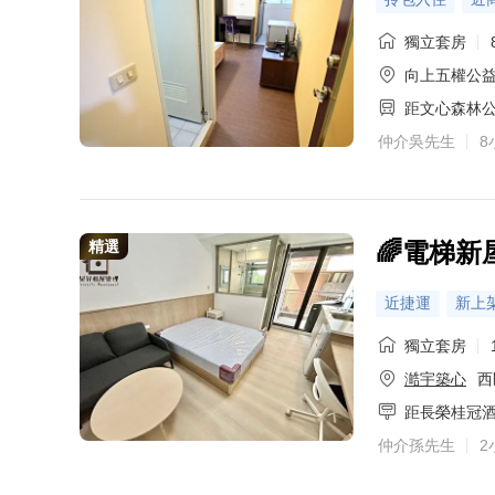
獨立套房
向上五權公
距文心森林
仲介吳先生
8
精選
🌈電梯新
近捷運
新上
獨立套房
澔宇築心
西
距長榮桂冠
仲介孫先生
2