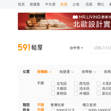
首頁
新建案
中古屋
租屋
土地
店面
辦公
台中市
位置
按鄉鎮
按捷運
按學校
按商
不限
北屯區
西屯區
大里
大雅區
清水區
烏日
東勢區
外埔區
新社
類型
不限
整層住家
獨立套房
租金
不限
5000元以下
5000-10000元