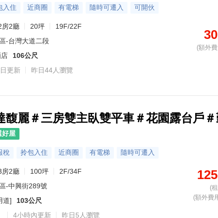
包入住
近商圈
有電梯
隨時可遷入
可開伙
2房2廳
20坪
19F/22F
30
區-台灣大道二段
(額外費用
酒店
106公尺
日更新
昨日44人瀏覽
百達馥麗＃三房雙主臥雙平車＃花園露台戶＃
選好屋
報稅
拎包入住
近商圈
有電梯
隨時可遷入
3房2廳
100坪
2F/34F
125
區-中興街289號
(
(額外費用 
用道]
103公尺
）
4小時內更新
昨日5人瀏覽