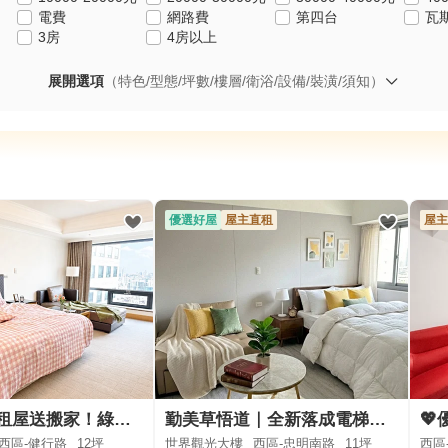
電費
網路費
第四台
瓦
3房
4房以上
展開選項
（特色/型態/坪數/樓層/衛浴/設備/裝潢/須知）
優選好屋
屋主直租
屋主
大恆租房，租屋送搬家！綠園道共構商場🤘生活用品下樓就可採買
勤美草悟道｜全新落成電梯精品宅
西區-健行路
12坪
世界觀光大樓
西區-忠明南路
11坪
西區