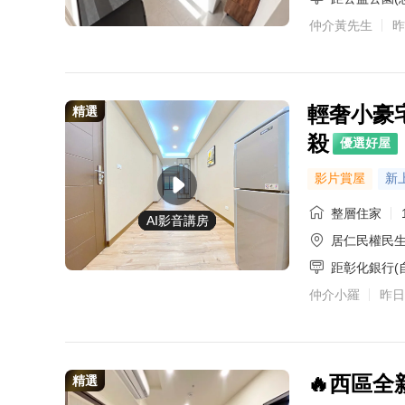
仲介黃先生
昨
輕奢小豪
精選
殺
優選好屋
影片賞屋
新
整層住家
AI影音講房
AI影音講房
AI影音講房
AI影音講房
AI影音講房
AI影音講房
AI影音講房
AI影音講房
AI影音講房
AI影音講房
AI影音講房
AI影音講房
AI影音講房
AI影音講房
AI影音講房
AI影音講房
居仁民權民
距彰化銀行(
仲介小羅
昨日
🔥西區全
精選