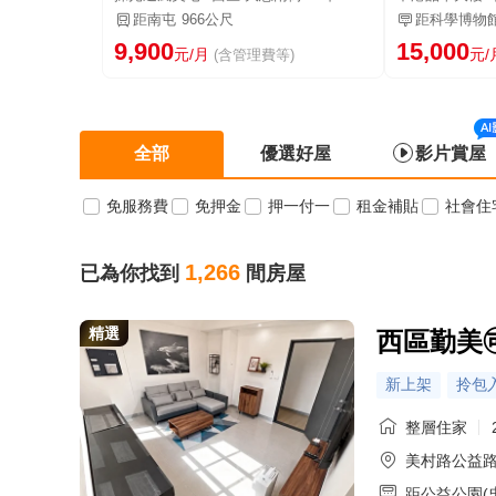
距南屯
966公尺
距科學博物館
9,900
15,000
元/月
元/
(含管理費等)
全部
優選好屋
影片賞屋
免服務費
免押金
押一付一
租金補貼
社會住
1,266
已為你找到
間房屋
精選
西區勤美
新上架
拎包
整層住家
美村路公益
距公益公園(