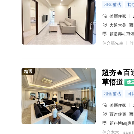
租金補貼
拎
整層住家
大通大美
西
距長榮桂冠
仲介張先生
昨
超夯🔥
精選
草悟道
優
租金補貼
可
整層住家
百達馥麗
西
距科博館[專
仲介木木（sam