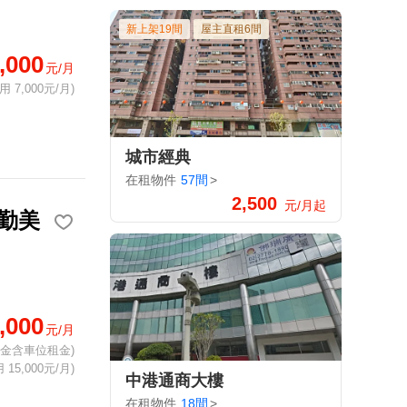
新上架19間
屋主直租6間
,000
元/月
 7,000元/月)
城市經典
在租物件
57間
>
2,500
元/月起
勤美
,000
元/月
租金含車位租金)
15,000元/月)
中港通商大樓
在租物件
18間
>