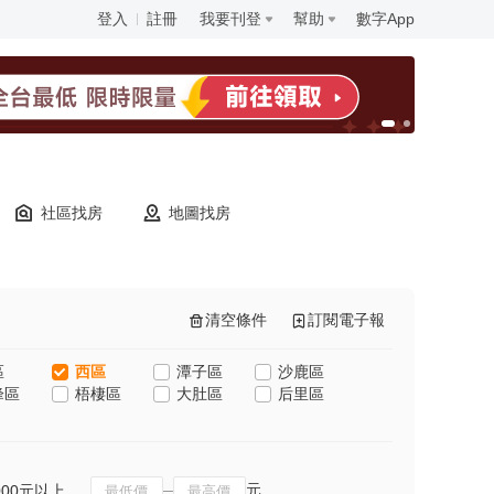
登入
註冊
我要刊登
幫助
數字App
社區找房
地圖找房
清空條件
訂閱電子報
區
西區
潭子區
沙鹿區
峰區
梧棲區
大肚區
后里區
元
000元以上