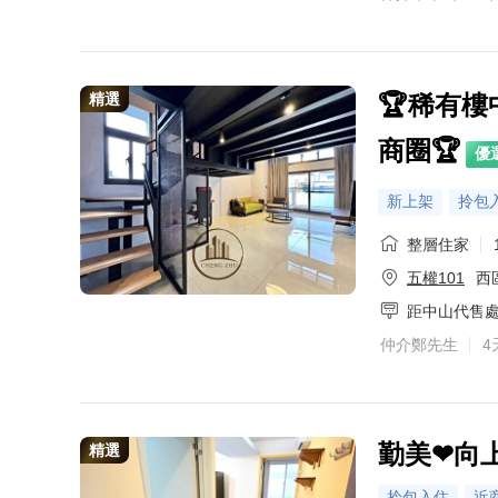
精選
🏆稀有
商圈🏆
優
新上架
拎包
整層住家
五權101
西
距中山代售處
仲介鄭先生
4
勤美❤向
精選
拎包入住
近