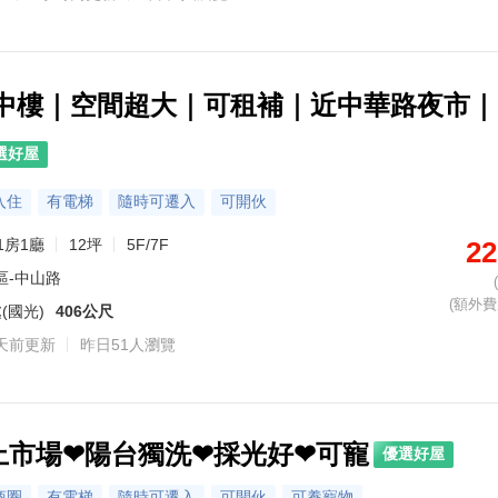
樓中樓｜空間超大｜可租補｜近中華路夜市
選好屋
入住
有電梯
隨時可遷入
可開伙
1房1廳
12坪
5F/7F
22
區-中山路
(額外費用
(國光)
406公尺
天前更新
昨日51人瀏覽
上市場❤陽台獨洗❤採光好❤可寵
優選好屋
商圈
有電梯
隨時可遷入
可開伙
可養寵物