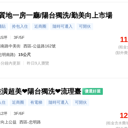
木質地一房一廳/陽台獨洗/勤美向上市場
補貼
拎包入住
近商圈
隨時可遷入
可開伙
15坪
3F/5F
11
明南路中美街
西區-公益路162號
(租金
(額外費用
忠明南路)
15公尺
4分鐘內更新
昨日9人瀏覽
裝潢超美❤陽台獨洗❤流理臺
優選好屋
入住
近商圈
有電梯
隨時可遷入
可開伙
12坪
3F/6F
12
村向上公益
西區-忠明路
(租金含水費/