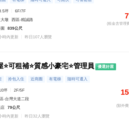
8.5坪
6F/7F
7
益大墩
西區-精誠路
(租金含管理費
公園
839公尺
小時內更新
昨日107人瀏覽
屋⭐️可租補⭐質感小豪宅⭐管理員
優選好屋
架
拎包入住
近商圈
有電梯
隨時可遷入
10坪
2F/5F
15
區-台灣大道二段
(額外費用
酒店
79公尺
小時內更新
昨日32人瀏覽