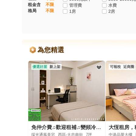
租金含
不限
管理費
水費
格局
不限
1房
2房
為您精選
優選好屋
新上架
可報稅
近商圈
免仲介費♫歡迎租補♫變頻冷氣♫衛浴開窗
採光通風美宅
西區-大忠南街
7坪
中港晶華大樓