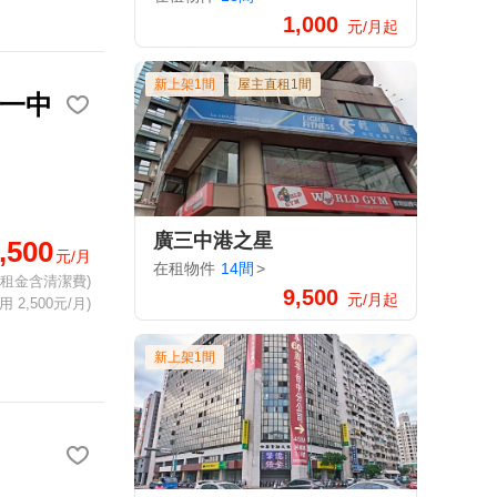
1,000
元/月起
新上架1間
屋主直租1間
｜一中
廣三中港之星
,500
元/月
在租物件
14間
>
(租金含清潔費)
9,500
元/月起
 2,500元/月)
新上架1間