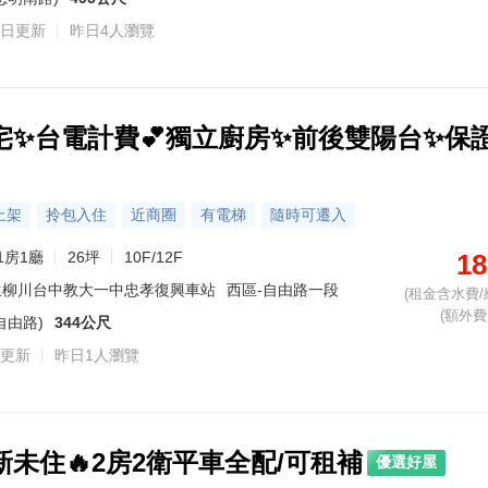
日更新
昨日4人瀏覽
金牌專家·劉泓佳
金牌專家·吳婉儀
金牌專家·葉姿良
金牌專家·王于欣
金牌專家·連婉綾
金牌專家·李嘉芸
金牌專家·李珮宇
金牌專家·何鍹
金牌專家·周
主營區域：西區、烏日區
主營區域：西屯區、北屯區
主營區域：清水區
主營區域：南屯區
主營區域：大里區、南區、南屯區
主營區域：沙鹿區、清水區、梧棲區
主營區域：西屯區、西區、南區、北區
主營區域：北屯區、潭子區、南屯區、大里區、太平區
主營區域：西屯
熟悉社區：遠赫謙美、浩瀚豐世紀
熟悉社區：軍榮、市政1號院
熟悉社區：遠雄之星6、長虹天韻
熟悉社區：文心1號
熟悉社區：興大康橋、興大園道、惠宇豐閣
熟悉社區：致富時上、佳鋐科藝、快樂天鵝(華廈)、富宇中央公園、晨右森觀、致富好好(大樓)
熟悉社區：豐邑市政都心廣場、時代廣場CBD、鼎盛BHW、NTC國家商貿中心、亞太雲端、龍邦世貿A棟、新安世紀金龍、親家T3市政國際中心、鄉林凱撒
熟悉社區：亞熱帶新都、佳福皇璽、德金 豐綻、主人園邸、好長春、萬福金邸名廈、海闊天空、文心凱旋二期大樓區、織築、惠宇和樂等
熟悉社區：鼎盛
宅✨台電計費💕獨立廚房✨前後雙陽台✨保
0972-528-586
0972-528-586
0972-528-586
0972-528-586
0972-528-586
0972-528-586
0972-528-586
0972-528-586
轉 788412
轉 828375
轉 611026
轉 580714
轉 180712
轉 758190
轉 338211
轉 8142
0972-528
上架
拎包入住
近商圈
有電梯
隨時可遷入
1房1廳
26坪
10F/12F
18
生柳川台中教大一中忠孝復興車站
西區-自由路一段
(租金含水費/
(額外費用
自由路)
344公尺
更新
昨日1人瀏覽
新未住🔥2房2衛平車全配/可租補
優選好屋