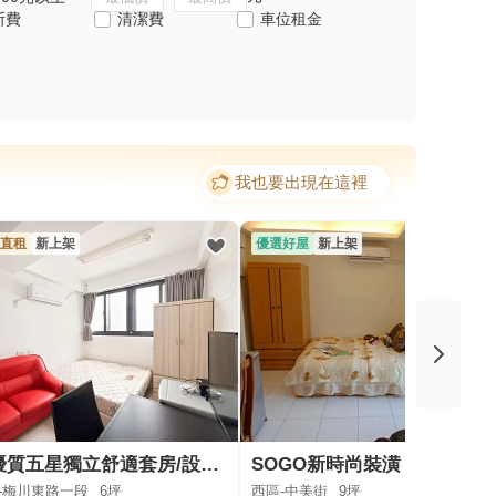
斯費
清潔費
車位租金
我也要出現在這裡
直租
新上架
優選好屋
新上架
💖優質五星獨立舒適套房/設備齊全💖
SOGO新時尚裝潢．飯店式精緻套房．陽台
-梅川東路一段
6坪
西區-中美街
9坪