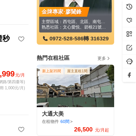
明華
金牌專家·廖闓鋒
金牌專家
區
主營區域：西屯區、北區、南屯區、西區
BHW
熟悉社區：文心愛悦、碧根21號、聯聚方瑞大廈、澄亦實築-澄玥
證秒
-586
轉 667060
0972-528-586
轉 316329
0972
熱門在租社區
更多
新上架35間
屋主直租1間
,999
元/月
網路/第四臺等)
 1,000元/月)
大通大美
在租物件
60間
>
26,500
元/月起