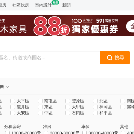
廠房
社區找房
室內設計
新聞
搜尋
圈
區
太平區
南屯區
豐原區
北區
南
區
龍井區
東區
大甲區
神岡區
霧
區
大安區
中區
石岡區
和平區
分租套房
雅房
車位
其他
10000-20000元
20000-30000元
30000-40000元
40