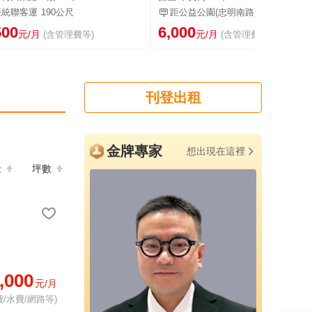
距統聯客運
190公尺
距公益公園(忠明南路)
282公尺
500
6,000
元/月
元/月
(含管理費等)
(含管理費等)
刊登出租
金牌專家
想出現在這裡
金
坪數
,000
元/月
/水費/網路等)