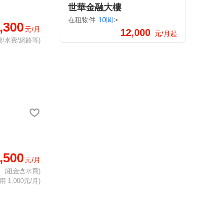
世華金融大樓
在租物件
10間
>
,300
元/月
12,000
元/月起
/水費/網路等)
,500
元/月
(租金含水費)
 1,000元/月)