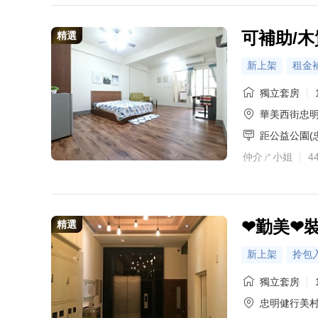
可補助/
精選
新上架
租金
獨立套房
華美西街忠
距公益公園(
仲介ㄕ小姐
4
❤勤美❤
精選
新上架
拎包
獨立套房
忠明健行美