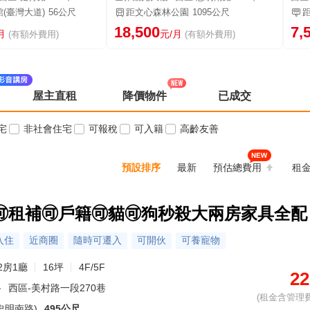
(臺灣大道)
56公尺
距文心森林公園
1095公尺
18,500
7,
月
元/月
(有額外費用)
(有額外費用)
屋主直租
降價物件
已成交
宅
非社會住宅
可報稅
可入籍
高齡友善
預設排序
最新
預估總費用
租
租補🉑戶籍🉑貓🉑狗秒殺大兩房家具全配
入住
近商圈
隨時可遷入
可開伙
可養寵物
2房1廳
16坪
4F/5F
22
路
西區-美村路一段270巷
(租金含管理費
忠明南路)
495公尺