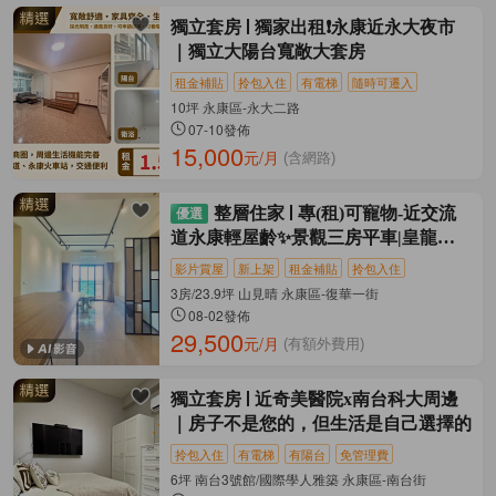
獨立套房
獨家出租❗️永康近永大夜市
｜獨立大陽台寬敞大套房
租金補貼
拎包入住
有電梯
隨時可遷入
10坪 永康區-永大二路
07-10發佈
15,000
元/月
(含網路)
整層住家
專(租)可寵物-近交流
道永康輕屋齡✨景觀三房平車|皇龍山
見晴
影片賞屋
新上架
租金補貼
拎包入住
3房/23.9坪 山見晴 永康區-復華一街
08-02發佈
29,500
元/月
(有額外費用)
獨立套房
近奇美醫院x南台科大周邊
｜房子不是您的，但生活是自己選擇的
拎包入住
有電梯
有陽台
免管理費
6坪 南台3號館/國際學人雅築 永康區-南台街