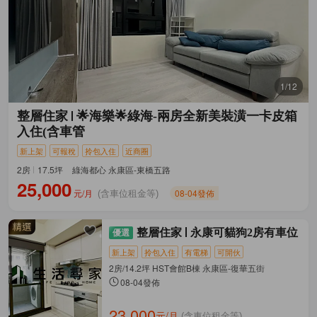
1/12
整層住家
🌟海樂🌟綠海-兩房全新美裝潢一卡皮箱
入住(含車管
新上架
可報稅
拎包入住
近商圈
2房
17.5坪
綠海都心 永康區-東橋五路
25,000
元/月
08-04發佈
(含車位租金等)
整層住家
永康可貓狗2房有車位
新上架
拎包入住
有電梯
可開伙
2房/14.2坪 HST會館B棟 永康區-復華五街
08-04發佈
23,000
元/月
(含車位租金等)