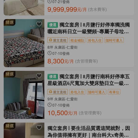
07-21發佈
9,999,999
元/月
(含水費等)
獨立套房
8月鹽行好停車獨洗獨
曬近南科日立一級變頻~專屬子母垃圾
桶
屋主直租
租金補貼
拎包入住
隨時可遷入
8坪 永康區-仁愛街
07-10發佈
8,300
元/月
(含管理費等)
獨立套房
8月鹽行南科好停車五
星級酒店6尺寬加大雙床墊日立一級冷
氣機
屋主直租
拎包入住
隨時可遷入
有車位
9坪 永康區-仁愛街
07-10發佈
10,500
元/月
(含管理費等)
獨立套房
要生活品質選這間就對，因
為你值得擁有更好｜南台科大x奇美醫