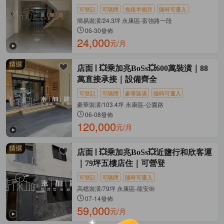
可登記
可隔間
免租半個月
隨時可遷入
簡易裝潢/24.3坪 永康區-富強路一段
06-30發佈
24,000
元/月
店面
💥乘加兆BoSs💥600萬裝潢｜88
萬直接承接｜設備齊全
可登記
可隔間
豪華裝潢
隨時可遷入
豪華裝潢/103.4坪 永康區-公園路
06-08發佈
120,000
元/月
店面
💥乘加兆BoSs💥近鹽行和欣客運
｜79坪五樓店住｜可營登
可登記
可隔間
隨時可遷入
高檔裝潢/79坪 永康區-龍安街
07-14發佈
59,000
元/月