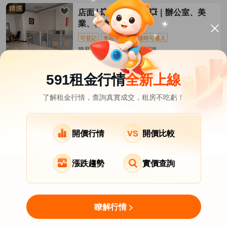
店面
💥乘加兆元凱💥｜辦公室、美
業、輕食皆宜｜
可登記
免租半個月
隨時可遷入
簡易裝潢/20坪 永康區-復國路
07-10發佈
30,000
元/月
591租金行情
全新上線
了解租金行情，查詢真實成交，租房不吃虧！
台南市租屋
其它租屋
熱門在租社區
新市區租屋
南區租屋
新營區租屋
開價行情
開價比較
麻豆區租屋
佳里區租屋
安定區租屋
漲跌趨勢
實價查詢
西港區租屋
關廟區租屋
白河區租屋
關於我們
意見反饋
APP下載
瞭解行情 >
用LINE MINI App找房
Copyright © 2007-2026 by Addcn Technology Co.,Ltd.
立即打開
All Rights reserved.
免下載即開即用，更高效！