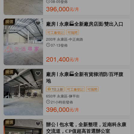
08-05發佈
396,000
元/月
廠房
永康🏭全新廠房店面/雙出入口
可工廠登記
可隔間
200坪 永康區-中正南路
07-13發佈
201,400
元/月
廠房
永康🏭全新有貨梯消防/百坪腹
地
7日上新
可工廠登記
可隔間
650坪 永康區-鹽平街
21小時前發佈
396,000
元/月
辦公
包水電，全新整理，近南科永康
交流道，CP值超高首選辦公室