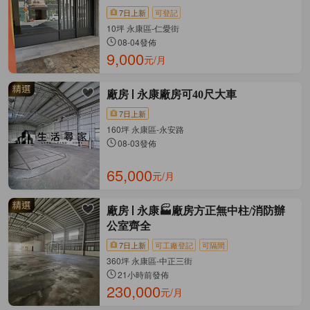
7日上新
可登記
10坪 永康區-仁愛街
08-04發佈
9,000
元/月
廠房
永康廠房可40尺大車
7日上新
160坪 永康區-永安路
08-03發佈
65,000
元/月
廠房
永康🏭廠房方正無中柱/消防辦
公室齊全
7日上新
可工廠登記
可隔間
360坪 永康區-中正三街
21小時前發佈
230,000
元/月