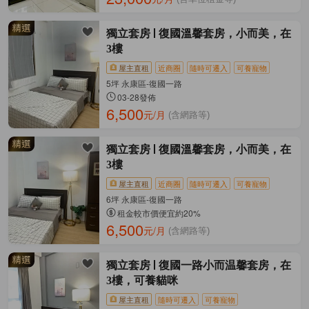
獨立套房
復國溫馨套房，小而美，在
3樓
屋主直租
近商圈
隨時可遷入
可養寵物
5坪 永康區-復國一路
03-28發佈
6,500
元/月
(含網路等)
獨立套房
復國溫馨套房，小而美，在
3樓
屋主直租
近商圈
隨時可遷入
可養寵物
6坪 永康區-復國一路
租金較市價便宜約20%
6,500
元/月
(含網路等)
獨立套房
復國一路小而温馨套房，在
3樓，可養貓咪
屋主直租
隨時可遷入
可養寵物