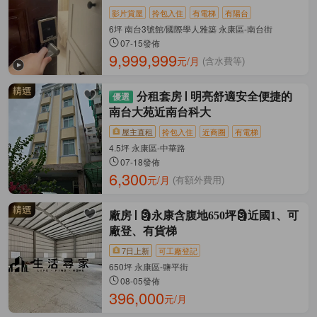
院
影片賞屋
拎包入住
有電梯
有陽台
6坪 南台3號館/國際學人雅築 永康區-南台街
07-15發佈
9,999,999
元/月
(含水費等)
分租套房
明亮舒適安全便捷的
南台大苑近南台科大
屋主直租
拎包入住
近商圈
有電梯
4.5坪 永康區-中華路
07-18發佈
6,300
元/月
(有額外費用)
廠房
🗿永康含腹地650坪🗿近國1、可
廠登、有貨梯
7日上新
可工廠登記
650坪 永康區-鹽平街
08-05發佈
396,000
元/月