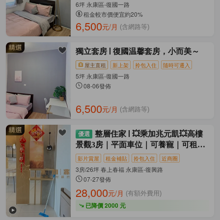
6坪 永康區-復國一路
租金較市價便宜約20%
6,500
元/月
(含網路等)
獨立套房
復國温馨套房，小而美～
屋主直租
新上架
拎包入住
隨時可遷入
5坪 永康區-復國一路
08-06發佈
6,500
元/月
(含網路等)
整層住家
💥乘加兆元凱💥高樓
景觀3房｜平面車位｜可養寵｜可租補
｜
影片賞屋
租金補貼
拎包入住
近商圈
3房/26坪 春上春福 永康區-復興路
07-27發佈
28,000
元/月
(有額外費用)
已降價 2000 元