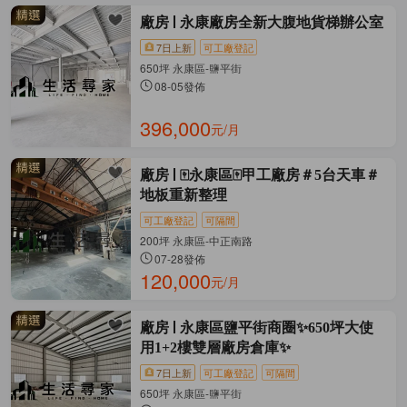
廠房
永康廠房全新大腹地貨梯辦公室
7日上新
可工廠登記
650坪 永康區-鹽平街
08-05發佈
396,000
元/月
廠房
🀄永康區🀄甲工廠房＃5台天車＃
地板重新整理
可工廠登記
可隔間
200坪 永康區-中正南路
07-28發佈
120,000
元/月
廠房
永康區鹽平街商圈✨650坪大使
用1+2樓雙層廠房倉庫✨
7日上新
可工廠登記
可隔間
650坪 永康區-鹽平街