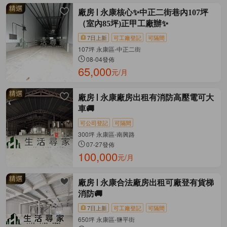
廠房
永康核心✨中正二街巷內107坪
（室內85坪)正甲工廠辦✨
7日上新
可工廠登記
可隔間
107坪 永康區-中正二街
08-04發佈
65,000
元/月
廠房
永康廠房出租有消防高壓電可大
車🚚
可公司登記
可隔間
300坪 永康區-南興路
07-27發佈
100,000
元/月
廠房
永康合法廠房出租可廠登有貨梯
消防🚚
7日上新
可工廠登記
可隔間
650坪 永康區-鹽平街