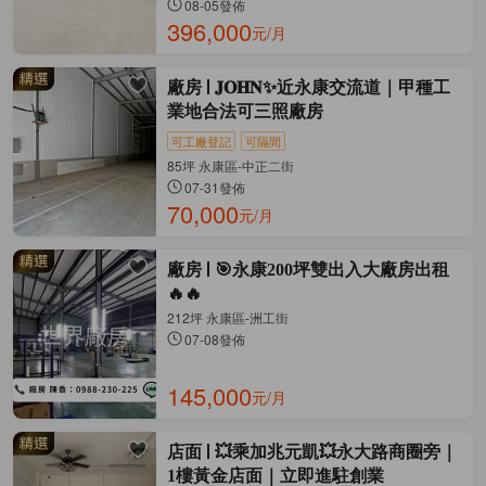
08-05發佈
396,000
元/月
廠房
𝐉𝐎𝐇𝐍✨近永康交流道｜甲種工
業地合法可三照廠房
可工廠登記
可隔間
85坪 永康區-中正二街
07-31發佈
70,000
元/月
廠房
🎯永康200坪雙出入大廠房出租
🔥🔥
212坪 永康區-洲工街
07-08發佈
145,000
元/月
店面
💥乘加兆元凱💥永大路商圈旁｜
1樓黃金店面｜立即進駐創業