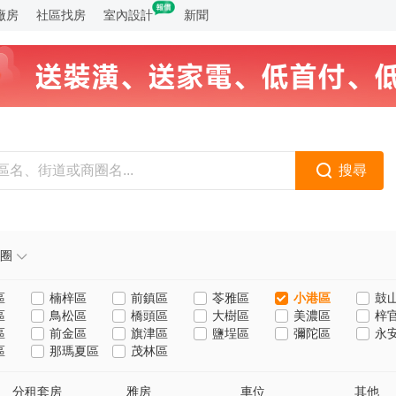
廠房
社區找房
室內設計
新聞
搜尋
圈
區
楠梓區
前鎮區
苓雅區
小港區
鼓
區
鳥松區
橋頭區
大樹區
美濃區
梓
區
前金區
旗津區
鹽埕區
彌陀區
永
區
那瑪夏區
茂林區
分租套房
雅房
車位
其他