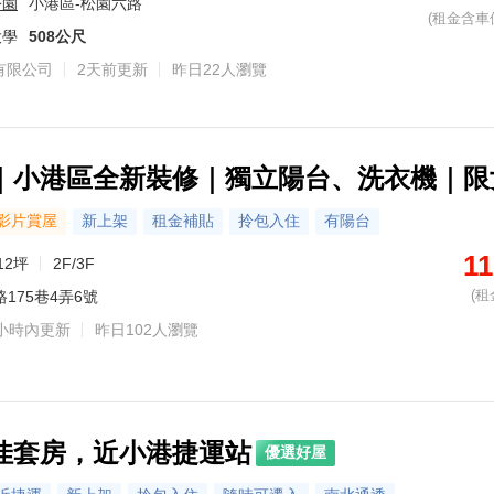
公園
小港區-松園六路
(租金含車
大學
508公尺
有限公司
2天前更新
昨日22人瀏覽
｜小港區全新裝修｜獨立陽台、洗衣機｜限
影片賞屋
新上架
租金補貼
拎包入住
有陽台
11
12坪
2F/3F
(租
175巷4弄6號
小時內更新
昨日102人瀏覽
佳套房，近小港捷運站
優選好屋