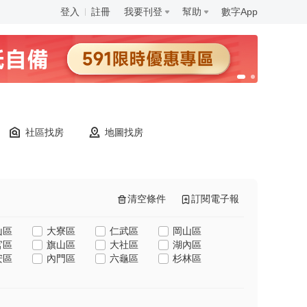
登入
註冊
我要刊登
幫助
數字App
社區找房
地圖找房
清空條件
訂閱電子報
山區
大寮區
仁武區
岡山區
官區
旗山區
大社區
湖內區
安區
內門區
六龜區
杉林區