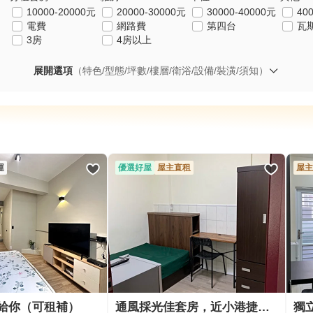
10000-20000元
20000-30000元
30000-40000元
40
電費
網路費
第四台
瓦
3房
4房以上
展開選項
（特色/型態/坪數/樓層/衛浴/設備/裝潢/須知）
運
優選好屋
屋主直租
屋主
給你（可租補）
通風採光佳套房，近小港捷運站