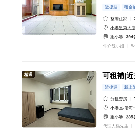
近捷運
租金
整層住家
小港皇第大
距小港
39
仲介魏小姐
8
可租補|近
精選
近捷運
新上
分租套房
小港區-沿海
距小港
28
代理人楊先生