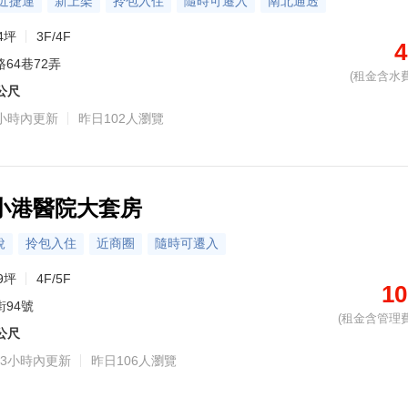
近捷運
新上架
拎包入住
隨時可遷入
南北通透
4坪
3F/4F
4
64巷72弄
(租金含水費
9公尺
小時內更新
昨日102人瀏覽
小港醫院大套房
稅
拎包入住
近商圈
隨時可遷入
9坪
4F/5F
10
街94號
(租金含管理費
6公尺
3小時內更新
昨日106人瀏覽