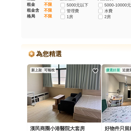
租金
不限
5000元以下
5000-10000元
租金含
不限
管理費
水費
格局
不限
1房
2房
為您精選
新上架
可報稅
優選好屋
近捷
漢民商圈小港醫院大套房
好物件只留