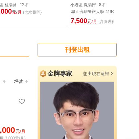
區-桂陽路
12坪
小港區-鳳陽街
8坪
,000
距高雄餐旅大學
419公尺
元/月
(含水費等)
7,500
元/月
(含管理費等)
刊登出租
金牌專家
想出現在這裡
金
坪數
,000
元/月
 3,000元/月)