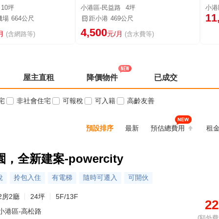
10坪
小港區-民益路
4坪
小港
11
機場
664公尺
距小港
469公尺
4,500
月
元/月
(含網路等)
(含水費等)
屋主直租
降價物件
已成交
宅
非社會住宅
可報稅
可入籍
高齡友善
預設排序
最新
預估總費用
租
全新建案-powercity
稅
拎包入住
有電梯
隨時可遷入
可開伙
2房2廳
24坪
5F/13F
22
小港區-高松路
(額外費用