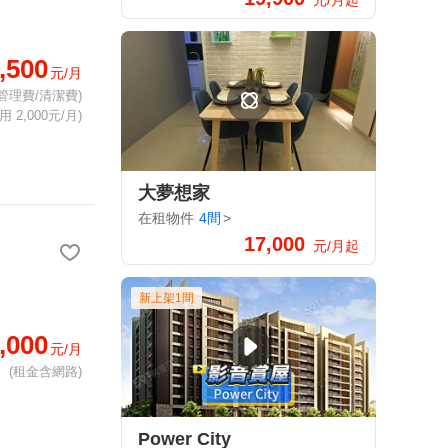
元/月起
,500
元/月
管理費/清潔費)
 2,000元/月)
大夢想家
在租物件
4間
>
17,000
元/月起
新上架1間
,000
元/月
(租金含網路)
Power City