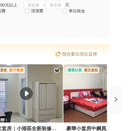
元
000元以上
斯費
清潔費
車位租金
我也要出現在這裡
直租
影片賞屋
優選好屋
屋主直租
獨立套房｜小港區全新裝修｜獨立陽台、洗衣機｜限女性
豪華小套房中鋼員工轉調，僅此一間