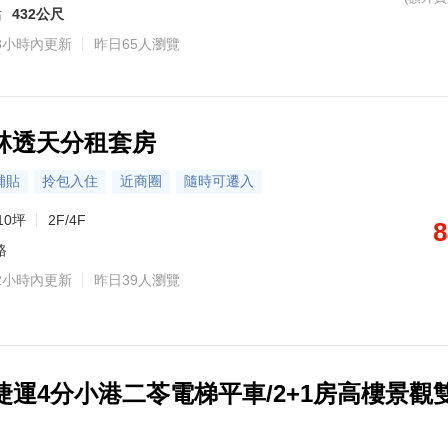
站
432公尺
8小時內更新
昨日65人瀏覽
鼓山區
主營區域：左營區、橋頭區、新興區、楠梓區、鼓山區、三民區
主營區域：三民區、鼓山區、仁武區、左營區、苓雅區、新興區
主營區域：左營區、苓雅區、楠梓區、仁武區、鼓山區、岡山區、橋頭區
主營區域：鼓山區、左營區、前鎮區
館、堅山三川
熟悉社區：鉑愛悦、悦讀時代、鑫時代、達麗未來市、浤圃巨星、和築豐光、鑫高鐵、鑫巨蛋2、崑庭敦品
熟悉社區：御皇苑、定潮、皇苑國際館大樓、京城鉅誕、皇苑御寶、京城天贊、美術高峰會、京城美術皇居、GIGA巨蛋核心城、美術之星等
熟悉社區：悅誠、鑫天地、向Young、鑫空樹、民生臻愛、皇普摩天100、遠雄PARK 16、艾美國際城
熟悉社區：太普NEWs、擁樂、三越站前大樓、保時捷大樓、橘鄉、閱河樹2期、高雄理想國、太子花漾、悅讀星光大樓、京城文學苑等
桂林透天分租套房
6
6
6
6
86
轉 872225
轉 804708
轉 475601
轉 769025
轉 94739
補貼
拎包入住
近商圈
隨時可遷入
10坪
2F/4F
8
路
2小時內更新
昨日39人瀏覽
捷運4分小港二苓電梯平車/2+1房高樓景觀