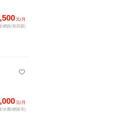
,500
元/月
/網路/第四臺)
,000
元/月
/水費/網路等)