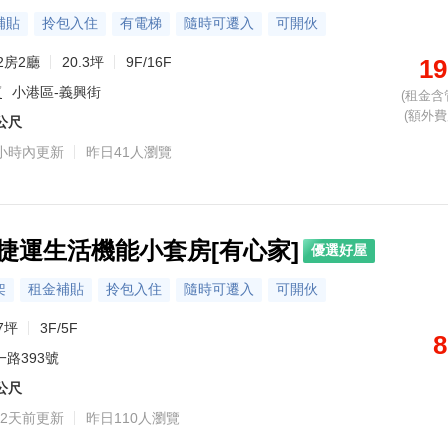
補貼
拎包入住
有電梯
隨時可遷入
可開伙
2房2廳
20.3坪
9F/16F
19
廈
小港區-義興街
(租金含
(額外費用
4公尺
小時內更新
昨日41人瀏覽
捷運生活機能小套房[有心家]
優選好屋
架
租金補貼
拎包入住
隨時可遷入
可開伙
7坪
3F/5F
8
一路393號
5公尺
2天前更新
昨日110人瀏覽