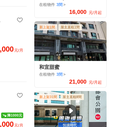
在租物件
3間
>
16,000
元/月起
選
新上架1間
屋主直租1間
,000
元/月
和宜甜蜜
在租物件
3間
>
21,000
元/月起
新上架31間
屋主直租8間
降1000元
,000
元/月