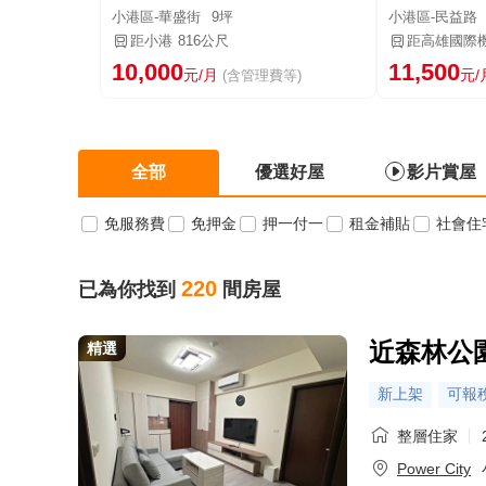
小港區-華盛街
9坪
小港區-民益路
距小港
816公尺
距高雄國際
10,000
11,500
元/月
元/
(含管理費等)
全部
優選好屋
影片賞屋
免服務費
免押金
押一付一
租金補貼
社會住
220
已為你找到
間房屋
近森林公園，
精選
新上架
可報
整層住家
Power City