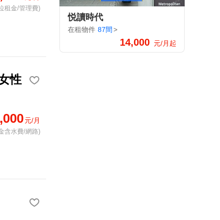
位租金/管理費)
悦讀時代
在租物件
87間
>
14,000
元/月起
女性
,000
元/月
金含水費/網路)