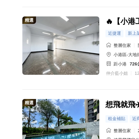
🔥【小港
精選
近捷運
新上
整層住家
小港區-大地
距小港
72
仲介藍小姐
1
精選
想飛就飛
租金補貼
近
整層住家