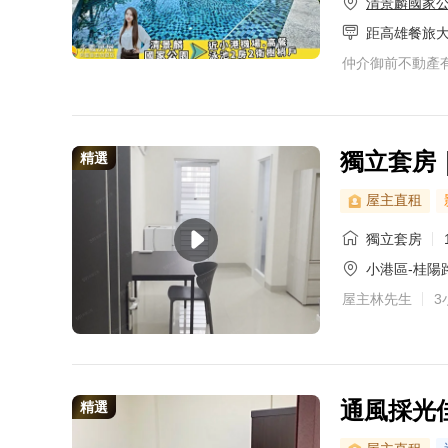
清景麟國家
距高雄餐旅
仲介御前不動產
獨立套房
精選
屋主直租
獨立套房
小港區-桂陽路
屋主林先生
3
通風採光
精選