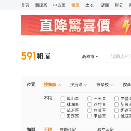
首頁
新建案
中古屋
租屋
土地
店面
辦公
高雄市
位置
按鄉鎮
按捷運
按學校
按商
不限
鳳山區
三民區
左營
林園區
路竹區
新興
茄萣區
燕巢區
阿蓮
田寮區
甲仙區
桃源
類型
不限
整層住家
獨立套房