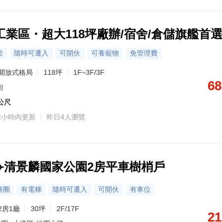
工業區・超大118坪廠辦/宿舍/倉儲旗艦首
架
隨時可遷入
可開伙
可養寵物
免管理費
開放式格局
118坪
1F~3F/3F
68
街
6公尺
2小時內更新
昨日4人瀏覽
✈️清景麟國家公園2房平車樹梢戶
商圈
有電梯
隨時可遷入
可開伙
有車位
2房1廳
30坪
2F/17F
21