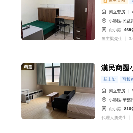
屋主直租
獨立套房
小港區-民益路
距小港
46
屋主梁先生
3
漢民商圈
精選
新上架
可報
獨立套房
小港區-華盛
距小港
81
代理人詹先生