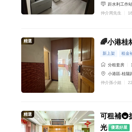
距水利工作
仲介周先生
1
金牌專家·林欣儀
金牌專家·鄧閔儀
金牌專家·王崧名
金牌專家·戴家秝
金牌專家·黃萱雯
主營區域：楠梓區、
熟悉社區：山海領市
🌈小港
精選
0972-528-58
0972-528-58
0972-528-58
0972-528-58
0972-528-5
新上架
租金
分租套房
小港區-桂陽
仲介孫小姐
2
精選
可租補🚇
光
優選好屋