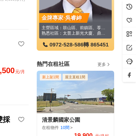
金牌專家·吳睿紳
金牌專家·徐
金牌專家
主營區域：鼓山區、前鎮區、苓雅區、左營區、仁武區、橋頭區、小港區、三民區、楠梓區、鹽埕區等
主營區域：小港區
主營區域：
熟悉社區：太普上新光大廈、鼎宇森風景、鳳凰康澤、一品花園、太普藏風景大樓、鼎宇鼎峰大樓、森朵大廈、遠見御琚、河堤苑/匯河堤、澄峰大廈等
熟悉社區：
0972-528-586
轉 865451
0972-528-
0972
熱門在租社區
更多
,500
元/月
新上架1間
屋主直租1間
雙採
清景麟國家公園
在租物件
10間
>
19,900