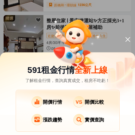
距橋和
環狀線
1236公尺
整層住家
景安捷運站✨方正採光3+1
房✨前後陽台✨可租屋補助
近捷運
新上架
租金補貼
拎包入住
4房/30坪 中和區-南山路
08-07發佈
28,000
元/月
距景安
中和新蘆線
477公尺
591租金行情
全新上線
了解租金行情，查詢真實成交，租房不吃虧！
新北市租屋
其它租屋
熱門在租社區
土城區租屋
樹林區租屋
蘆洲區租屋
開價行情
開價比較
五股區租屋
三峽區租屋
鶯歌區租屋
漲跌趨勢
實價查詢
泰山區租屋
八里區租屋
三芝區租屋