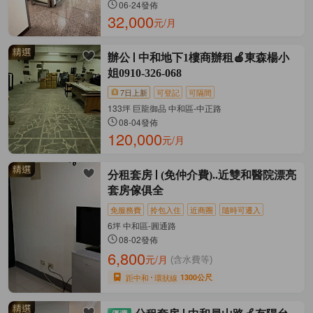
06-24發佈
32,000
元/月
辦公
中和地下1樓商辦租🍎東森楊小
姐0910-326-068
7日上新
可登記
可隔間
133坪 巨龍御品 中和區-中正路
08-04發佈
120,000
元/月
分租套房
(免仲介費)..近雙和醫院漂亮
套房傢俱全
免服務費
拎包入住
近商圈
隨時可遷入
6坪 中和區-圓通路
08-02發佈
6,800
元/月
(含水費等)
距中和
環狀線
1300公尺