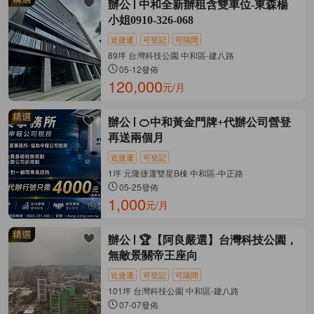
辦公
中和全新辦租含雙車位-東森楊
小姐0910-326-068
近捷運
可登記
可隔間
89坪 台灣科技公園 中和區-建八路
05-12發佈
120,000
元/月
辦公
🍊中和黃金門牌+代辦公司營登
再送兩個月
近捷運
可登記
1坪 元隆捷運雙星B棟 中和區-中正路
05-25發佈
1,000
元/月
辦公
🏆【阿良嚴選】台灣科技公園，
無敵景關帝王座向
近捷運
可登記
可隔間
101坪 台灣科技公園 中和區-建八路
07-07發佈