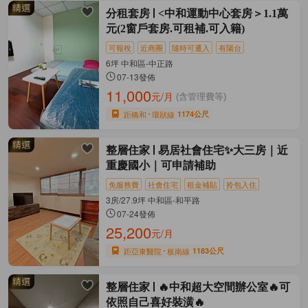
分租套房
<中和運動中心套房＞1.1萬
元(2窗戶套房.可租補.可入籍)
可報稅
近商圈
隨時可遷入
有陽台
6坪 中和區-中正路
07-13發佈
11,000
元/月
(含管理費等)
距橋和
環狀線
1174公尺
整層住家
易居社會住宅✨大三房｜近
重慶國小｜可申請補助
免服務費
社會住宅
租金補貼
拎包入住
3房/27.9坪 中和區-和平路
07-24發佈
25,200
元/月
距亞東醫院
板南線
1183公尺
整層住家
🔥中和超大空間辦公室🔥可
依照自己喜好裝潢🔥