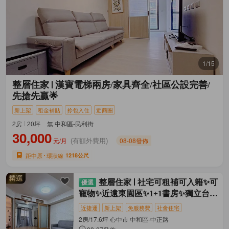
1/15
整層住家
漢寶電梯兩房/家具齊全/社區公設完善/
先搶先贏🌟
新上架
租金補貼
拎包入住
近商圈
2房
20坪
無 中和區-民利街
30,000
元/月
08-08發佈
(有額外費用)
距中原
環狀線
1218公尺
整層住家
社宅可租補可入籍✨可
寵物✨近遠東園區✨1+1書房✨獨立台水
電
近捷運
新上架
免服務費
社會住宅
2房/17.6坪 心中市 中和區-中正路