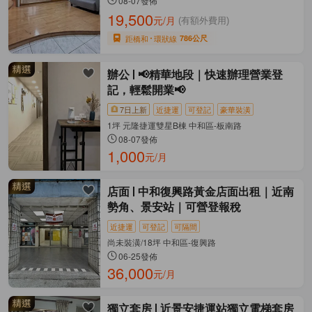
08-07發佈
19,500
元/月
(有額外費用)
距橋和
環狀線
786公尺
辦公
📢精華地段｜快速辦理營業登
記，輕鬆開業📢
7日上新
近捷運
可登記
豪華裝潢
1坪 元隆捷運雙星B棟 中和區-板南路
08-07發佈
1,000
元/月
店面
中和復興路黃金店面出租｜近南
勢角、景安站｜可營登報稅
近捷運
可登記
可隔間
尚未裝潢/18坪 中和區-復興路
06-25發佈
36,000
元/月
獨立套房
近景安捷運站獨立電梯套房