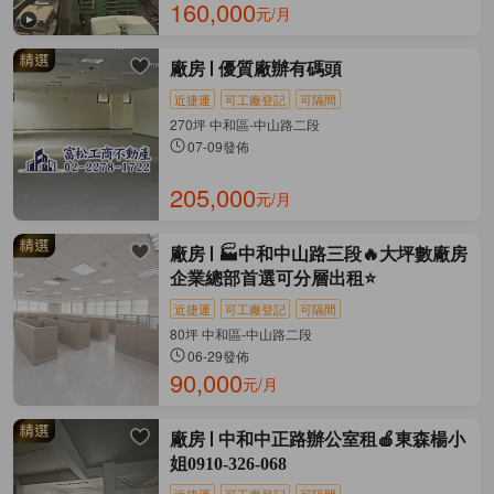
160,000
元/月
廠房
優質廠辦有碼頭
近捷運
可工廠登記
可隔間
270坪 中和區-中山路二段
07-09發佈
205,000
元/月
廠房
🏭中和中山路三段🔥大坪數廠房
企業總部首選可分層出租⭐️
近捷運
可工廠登記
可隔間
80坪 中和區-中山路二段
06-29發佈
90,000
元/月
廠房
中和中正路辦公室租🍎東森楊小
姐0910-326-068
近捷運
可工廠登記
可隔間