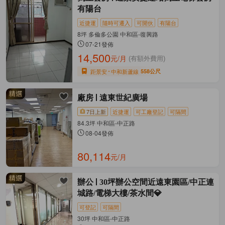
有陽台
近捷運
隨時可遷入
可開伙
有陽台
8坪 多倫多公園 中和區-復興路
07-21發佈
14,500
元/月
(有額外費用)
距景安
中和新蘆線
558公尺
廠房
遠東世紀廣場
7日上新
近捷運
可工廠登記
可隔間
84.3坪 中和區-中正路
08-04發佈
80,114
元/月
辦公
30坪辦公空間近遠東園區/中正連
城路/電梯大樓/茶水間💎
可登記
可隔間
30坪 中和區-中正路