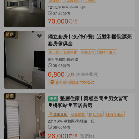
121.5坪 中和區-中正路
07-22發佈
70,000
元/月
獨立套房
(免仲介費)..近雙和醫院漂亮
套房傢俱全
新上架
免服務費
拎包入住
隨時可遷入
6坪 中和區-圓通路
08-08發佈
6,800
元/月
(有額外費用)
距中和
環狀線
1300公尺
整層住家
質感空間🌳男女皆可
🌳橋和站🌳宜居首選
屋主直租
租金補貼
拎包入住
隨時可遷入
2房/16坪 中和區-和城路一段
08-06發佈
26,000
元/月
(含網路)