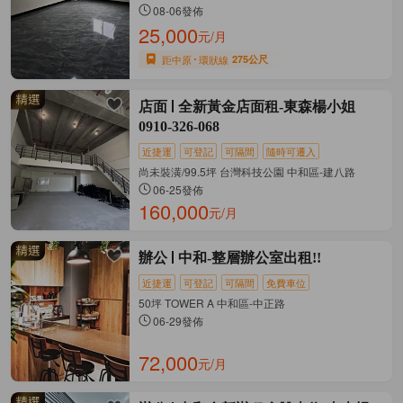
08-06發佈
25,000
元/月
距中原
環狀線
275公尺
店面
全新黃金店面租-東森楊小姐
0910-326-068
近捷運
可登記
可隔間
隨時可遷入
尚未裝潢/99.5坪 台灣科技公園 中和區-建八路
06-25發佈
160,000
元/月
辦公
中和-整層辦公室出租!!
近捷運
可登記
可隔間
免費車位
50坪 TOWER A 中和區-中正路
06-29發佈
72,000
元/月