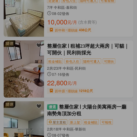
近捷運
拎包入住
隨時可遷入
可養寵物
7坪 中和區-泰和街
08-02發佈
10,000
元/月
(含水費等)
距中和
環狀線
438公尺
整層住家
租補23坪超大兩房｜可貓｜
可開伙｜民利街採光
租金補貼
拎包入住
隨時可遷入
可開伙
2房/23坪 中和區-民利街
07-16發佈
22,800
元/月
距中原
環狀線
1218公尺
整層住家
大陽台美寓兩房一廳
南勢角頂加分租
屋主直租
新上架
租金補貼
可報稅
2房/18坪 中和區-華新街
08-07發佈