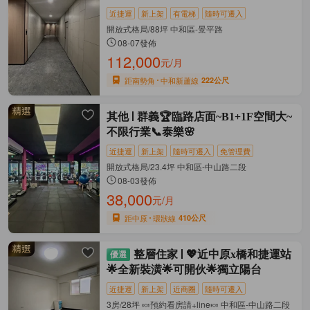
近捷運
新上架
有電梯
隨時可遷入
開放式格局/88坪 中和區-景平路
08-07發佈
112,000
元/月
距南勢角
中和新蘆線
222公尺
其他
群義🏆臨路店面~B1+1F空間大~
不限行業📞泰樂🌸
近捷運
新上架
隨時可遷入
免管理費
開放式格局/23.4坪 中和區-中山路二段
08-03發佈
38,000
元/月
距中原
環狀線
410公尺
整層住家
💖近中原x橋和捷運站
🌟全新裝潢🌟可開伙🌟獨立陽台
近捷運
新上架
近商圈
隨時可遷入
3房/28坪 🍬預約看房請+line🍬 中和區-中山路二段