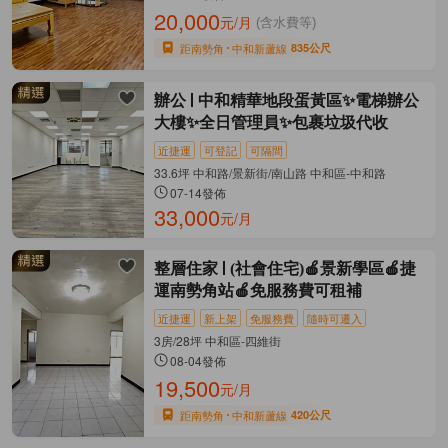
20,000
元/月
(含水費等)
距南勢角
中和新蘆線
835公尺
辦公
中和精華地段蛋黃區✨電梯辦公
大樓✨全日管理員✨包裹垃圾代收
近捷運
可登記
可隔間
33.6坪 中和路/景新街/南山路 中和區-中和路
07-14發佈
33,000
元/月
整層住家
(社會住宅)🍎景新學區🍎捷
運南勢角站🍎免服務費可租補
近捷運
新上架
免服務費
隨時可遷入
3房/28坪 中和區-四維街
08-04發佈
19,500
元/月
距南勢角
中和新蘆線
420公尺