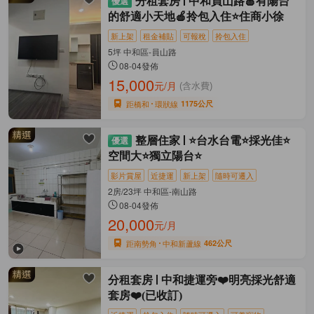
分租套房
中和員山路🍎有陽台
的舒適小天地🍎拎包入住⭐住商小徐
新上架
租金補貼
可報稅
拎包入住
5坪 中和區-員山路
08-04發佈
15,000
元/月
(含水費)
距橋和
環狀線
1175公尺
整層住家
⭐台水台電⭐採光佳⭐
空間大⭐獨立陽台⭐
影片賞屋
近捷運
新上架
隨時可遷入
2房/23坪 中和區-南山路
08-04發佈
20,000
元/月
距南勢角
中和新蘆線
462公尺
分租套房
中和捷運旁❤️明亮採光舒適
套房❤️(已收訂)