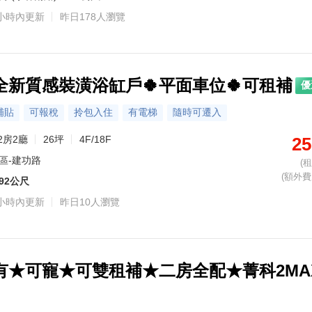
小時內更新
昨日178人瀏覽
金牌專家·李錦樺
金牌專家·何鍹
金牌專家·林聖智
金牌專家·劉欣杰
金牌專家·周明華
金牌專家·妙妙
金牌專家·吳岱倫
金牌專家·尹菁菁
金牌專家·洪敏育
金牌專家·謝
主營區域：西屯區、南屯區、南區
主營區域：西屯區
主營區域：西屯區
主營區域：西屯區
主營區域：北屯區、潭子區、南屯區、大里區、太平區
主營區域：烏日區、西區、太平區、西屯區、北屯區
主營區域：西屯區、南屯區、北屯區、西區
主營區域：龍井區、西屯區、北屯區、南區、草屯鎮
主營區域：烏日區、南屯區、南區、西屯區
熟悉社區：鼎盛BHW
熟悉社區：總太東方花園廣場、總太天匯、聚合發經典、國泰璞匯、龍寶心臻邸、惠宇天青、誠臻邸、東方帝國、聯聚仁愛大廈、聯聚理仁大廈等
熟悉社區：亞熱帶新都、佳福皇璽、德金 豐綻、主人園邸、好長春、萬福金邸名廈、海闊天空、文心凱旋二期大樓區、織築、惠宇和樂等
熟悉社區：當代美術、三木日光計劃、黃金映象、夢幻誠、佑晟 Green 1、櫻花大櫻國2、登陽 ICC.
熟悉社區：合勤璞真、達麗晶漾、綠雋、美村非凡家、巴黎之星、懋榮Next 1、懋榮花雨歇、文心愛悦、聖揚晴空、達麗世紀雙星等
熟悉社區：文山親家十一期、瑞聯天地F區、親家新觀、龍寶園臻邸
熟悉社區：瑞聯天地A區、國安國宅甲區、大俊國、W時代、世紀凱悅
熟悉社區：冠典鑽、久樘四季Villa、逢甲101 No.2、鉅陞國際 V市政、X CITY昌祐雲之境、曜中科、東海雲
熟悉社區：達麗 J12、惠宇觀市政、大城雲杉
全新質感裝潢浴缸戶🍀平面車位🍀可租補
優
0972-528-586
0972-528-586
0972-528-586
0972-528-586
0972-528-586
0972-528-586
0972-528-586
0972-528-586
0972-528-586
轉 776038
轉 198395
轉 547120
轉 200048
轉 667060
轉 137798
轉 938964
轉 474533
轉 190969
0972-528
補貼
可報稅
拎包入住
有電梯
隨時可遷入
2房2廳
26坪
4F/18F
25
區-建功路
(
(額外費用
92公尺
小時內更新
昨日10人瀏覽
有★可寵★可雙租補★二房全配★菁科2MA