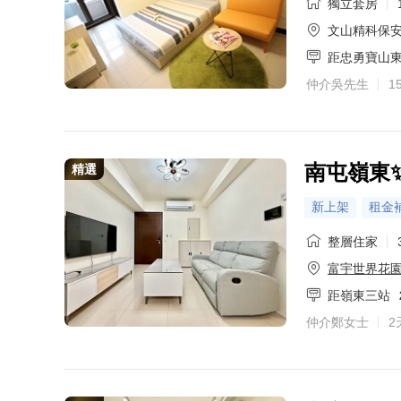
獨立套房
文山精科保
距忠勇寶山
仲介吳先生
1
南屯嶺東
精選
新上架
租金
整層住家
富宇世界花
距嶺東三站
仲介鄭女士
2