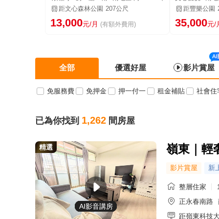
距文心森林公園
207公尺
距豐樂公園
13,000
35,000
元/月
元/
(有額外費用)
全部
優選好屋
影片賞屋
免服務費
免押金
押一付一
租金補貼
社會住
1,262
已為你找到
間房屋
嶺東｜輕
精選
影片賞屋
新
整層住家
正永春南路
AI影音講房
AI影音講房
AI影音講房
AI影音講房
AI影音講房
AI影音講房
AI影音講房
AI影音講房
AI影音講房
AI影音講房
AI影音講房
AI影音講房
AI影音講房
AI影音講房
AI影音講房
距嶺東科技大