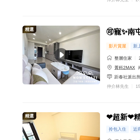
精選
🉑️寵✨
影片賞屋
新
整層住家
菁科2MAX
距春社派出
仲介林先生
1
❤超新❤
精選
拎包入住
近