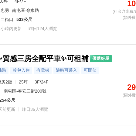
10坪
4F/7F
10
安忠勇
南屯區-嶺東路
(租金含水費/
(額外費用
東二街口
533公尺
5小時內更新
昨日124人瀏覽
✨質感三房全配平車✨可租補
優選好屋
補貼
拎包入住
有電梯
隨時可遷入
可開伙
3房2廳
25坪
3F/24F
29
園
南屯區-春安三街200號
(額外費用
254公尺
天前更新
昨日35人瀏覽