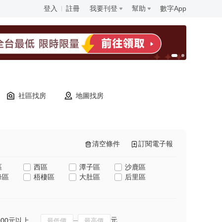
登入
註冊
我要刊登
幫助
數字App
社區找房
地圖找房
清空條件
訂閱電子報
區
西區
潭子區
沙鹿區
峰區
梧棲區
大肚區
后里區
元
000元以上