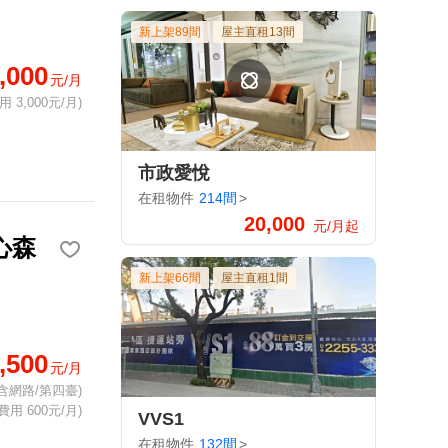
新上架89間
屋主直租13間
,000
元/月
 3,000元/月)
市政愛悅
在租物件
214間
>
20,000
元/月起
心森
新上架66間
屋主直租1間
,500
元/月
含網路/第四臺)
費用 600元/月)
VVS1
在租物件
132間
>