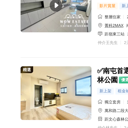
影片賞屋
新
整層住家
菁科2MAX
距嶺東三站
仲介王先生
2
✅南屯首
精選
林公園
優
新上架
租金
獨立套房
萬和路二段
距文心森林
仲介林先生
2