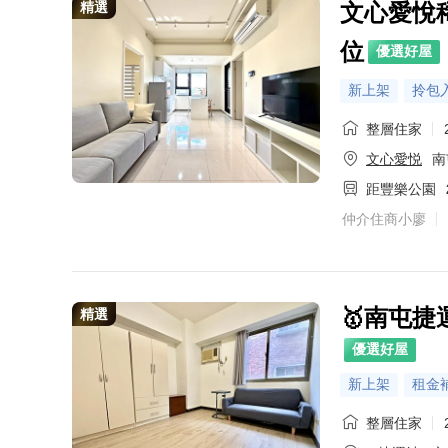
精選
文心愛悅稀
位
優選好屋
新上架
拎包
整層住家
文心愛悦
南
距豐樂公園
仲介住商小廖
🥇南屯
精選
優選好屋
新上架
租金
整層住家