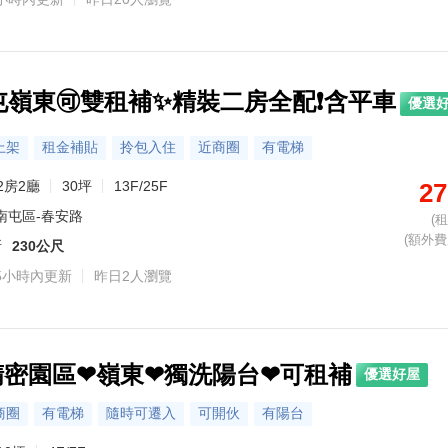
南屯嶺東🉑️雙租補✨精裝二房全配❗️含平車
優選
上架
租金補貼
拎包入住
近商圈
有電梯
2房2廳
30坪
13F/25F
27
南屯區-春安路
(
(額外費用
所
230公尺
5小時內更新
昨日2人瀏覽
精密園區❤嶺東❤獨洗陽台❤可租補
優選好屋
商圈
有電梯
隨時可遷入
可開伙
有陽台