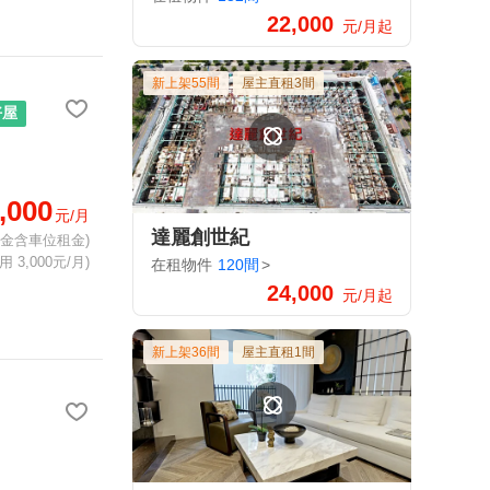
22,000
元/月起
新上架55間
屋主直租3間
好屋
,000
元/月
達麗創世紀
租金含車位租金)
 3,000元/月)
在租物件
120間
>
24,000
元/月起
新上架36間
屋主直租1間