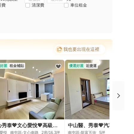
斯費
清潔費
車位租金
我也要出現在這裡
好屋
租金補貼
優選好屋
近捷運
文心秀泰💖文心愛悅💖高級精裝兩房平車捷運宅🉑租補
中山醫、秀泰💖汽車超好停💖可貓💖獨洗曬💖電梯、子母車
愛悦
南屯區-文心南路
2房/
16.3坪
南屯區-龍富五街
5坪