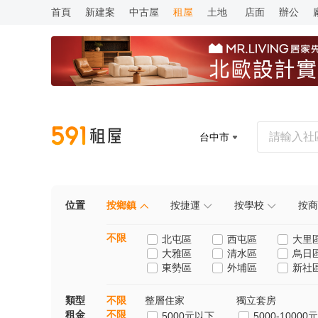
首頁
新建案
中古屋
租屋
土地
店面
辦公
台中市
位置
按鄉鎮
按捷運
按學校
按商
不限
北屯區
西屯區
大里
大雅區
清水區
烏日
東勢區
外埔區
新社
類型
不限
整層住家
獨立套房
租金
不限
5000元以下
5000-10000元