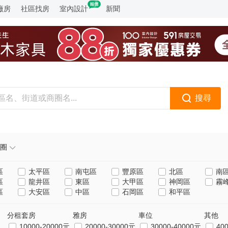
廠房
社區找房
室內設計
新聞
搜尋
圈
區
太平區
南屯區
豐原區
北區
南
區
龍井區
東區
大甲區
神岡區
霧
區
大安區
中區
石岡區
和平區
分租套房
雅房
車位
其他
10000-20000元
20000-30000元
30000-40000元
40