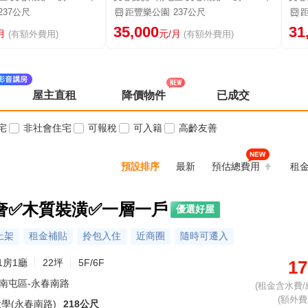
237公尺
距豐樂公園
237公尺
35,000
31
月
元/月
(有額外費用)
(有額外費用)
屋主直租
降價物件
已成交
宅
非社會住宅
可報稅
可入籍
高齡友善
預設排序
最新
預估總費用
租
奢✅木質裝潢✅一層一戶
優選好屋
上架
租金補貼
拎包入住
近商圈
隨時可遷入
1房1廳
22坪
5F/6F
17
南屯區-永春南路
(租金含水費/
(額外費用
學(永春南路)
218公尺