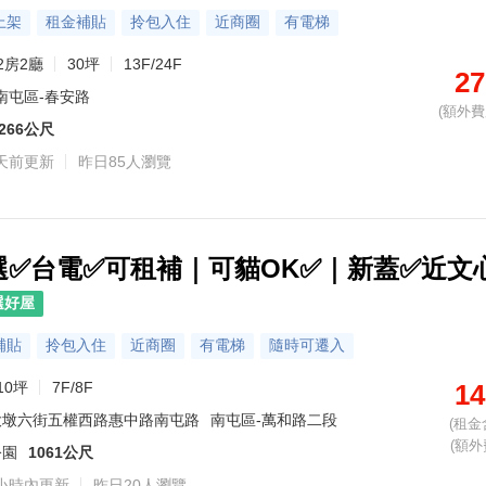
上架
租金補貼
拎包入住
近商圈
有電梯
2房2廳
30坪
13F/24F
27
南屯區-春安路
(額外費用
266公尺
天前更新
昨日85人瀏覽
選✅台電✅可租補｜可貓OK✅｜新蓋✅近文
選好屋
補貼
拎包入住
近商圈
有電梯
隨時可遷入
10坪
7F/8F
14
大墩六街五權西路惠中路南屯路
南屯區-萬和路二段
(租金
(額外
公園
1061公尺
小時內更新
昨日20人瀏覽