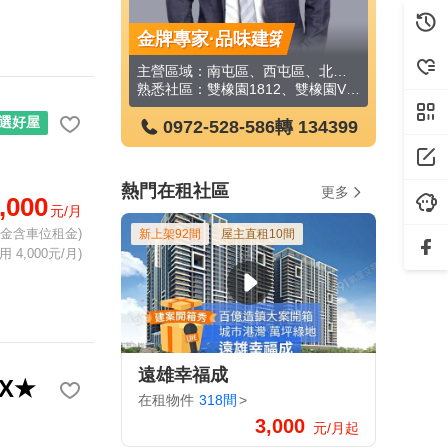
榮鎮
金牌專家·品味建築
金牌專家
主營區域：北屯區、北區、太平區、東區、南屯區、西屯區、神岡區、西區
主營區域：南屯區、西屯區、北屯區
主營區域：
熟悉社區：微笑之心、時光織錦、大毅熊幸福、惠宇山曦、國美晴空、赫里翁臻愛、國際貿易大樓、雙橡園櫻ONE特區、名庭天廈、福聯新城丙丁區等
熟悉社區：雙橡園1812、雙橡園V1特區、雙橡園1617、雙橡園F1、雙橡園2279、雙橡園2925、雙橡園S1特區
選好屋
-586
轉 328433
0972-528-586
轉 134399
0972
熱門在租社區
更多
,000
元/月
租金含車位租金)
新上架92間
屋主直租10間
 4,000元/月)
遠雄幸福成
X★
在租物件
318間
>
3,000
元/月起