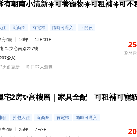
有朝南小清新☀️可養寵物☀️可租補☀️可不
入住
近商圈
有電梯
隨時可遷入
可開伙
2房2廳
16坪
13F/31F
25
屯區-文心南路227號
(額外費用
237公尺
3天前更新
昨日67人瀏覽
捷運宅2房✨高樓層｜家具全配｜可租補可寵
補貼
拎包入住
近商圈
有電梯
隨時可遷入
2房2廳
25坪
7F/9F
20