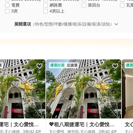
電費
網路費
第四台
瓦
3房
4房以上
展開選項
（特色/型態/坪數/樓層/衛浴/設備/裝潢/須知）
運
優選好屋
近捷運
優選
💖租八期捷運宅｜文心愛悅高樓景觀三房平車
💖租八期捷運宅｜文心愛悅高樓景觀三房平車
區-文心南路
3房/
42.4坪
文心愛悦
南屯區-文心南路
3房/
42.4坪
文心