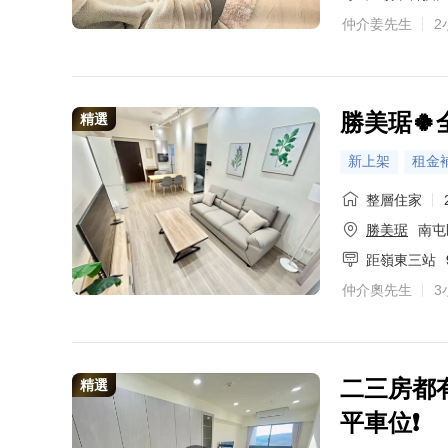
仲介姜先生
2
勝美琚🍀
精選
新上架
租金
整層住家
勝美琚
南屯
距嶺東三站
仲介奧先生
3
二三房都
精選
平車位❗