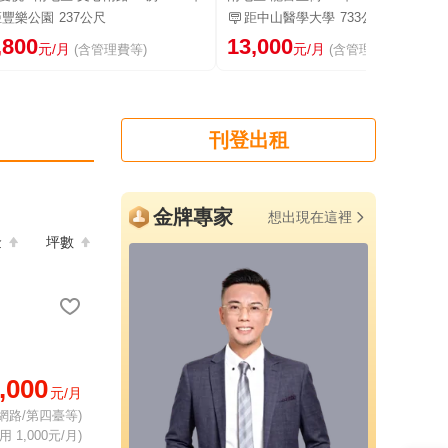
距豐樂公園
237公尺
距中山醫學大學
733公尺
,800
13,000
元/月
元/月
(含管理費等)
(含管理費等)
刊登出租
金牌專家
想出現在這裡
金
坪數
,000
元/月
網路/第四臺等)
 1,000元/月)