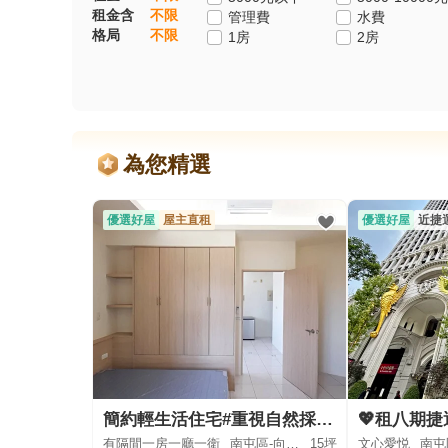
租金含
不限
管理費
水費
格局
不限
1房
2房
為您精選
優選好屋
屋主直租
優選好屋
近捷
簡約輕生活住宅#重視自然採光與大面積留白#一房一廳#乾淨俐落
有隔間一房一廳一衛
南屯區-向心路
15坪
文心愛悦
南屯