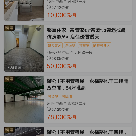
15坪 中西區-民權路一段
07-12發佈
10,000
元/月
整層住家
富管家👉帟閎👈帶您找超
值房源❤可店住優質透天
影片賞屋
新上架
可報稅
隨時可遷入
4房/67坪 中西區-大同路一段
08-05發佈
50,000
元/月
辦公
不用管租屋：永福路地王二樓開
放空間，54坪挑高
可登記
可隔間
54坪 中西區-永福路二段
07-20發佈
78,000
元/月
辦公
不用管租屋：永福路地王四樓，