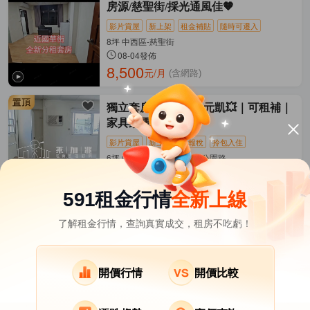
房源/慈聖街/採光通風佳🧡
影片賞屋
新上架
租金補貼
隨時可遷入
8坪 中西區-慈聖街
08-04發佈
8,500
元/月
(含網路)
獨立套房
💥乘加兆元凱💥｜可租補｜
家具家電齊全｜
影片賞屋
新上架
可報稅
拎包入住
6坪 中央廣場大廈 中西區-公園路
08-03發佈
9,500
元/月
(含管理費)
591租金行情
全新上線
了解租金行情，查詢真實成交，租房不吃虧！
台南市租屋
其它租屋
熱門在租社區
新市區租屋
南區租屋
新營區租屋
開價行情
開價比較
麻豆區租屋
佳里區租屋
安定區租屋