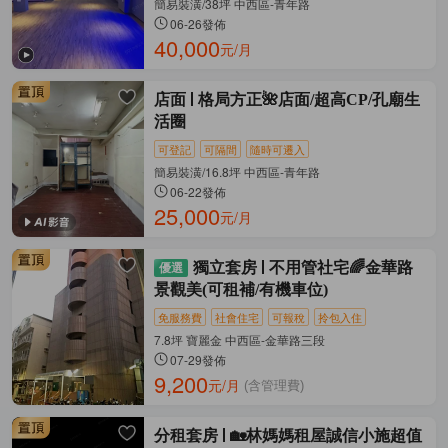
簡易裝潢/38坪 中西區-青年路
06-26發佈
40,000
元/月
店面
格局方正🌺店面/超高CP/孔廟生
活圈
可登記
可隔間
隨時可遷入
簡易裝潢/16.8坪 中西區-青年路
06-22發佈
25,000
元/月
獨立套房
不用管社宅🌈金華路
景觀美(可租補/有機車位)
免服務費
社會住宅
可報稅
拎包入住
7.8坪 寶麗金 中西區-金華路三段
07-29發佈
9,200
元/月
(含管理費)
分租套房
🏡林媽媽租屋誠信小施超值