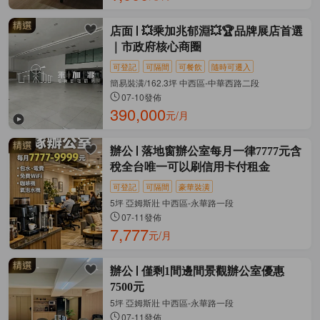
店面
💥乘加兆郁淵💥🏆品牌展店首選
｜市政府核心商圈
可登記
可隔間
可餐飲
隨時可遷入
簡易裝潢/162.3坪 中西區-中華西路二段
07-10發佈
390,000
元/月
辦公
落地窗辦公室每月一律7777元含
稅全台唯一可以刷信用卡付租金
可登記
可隔間
豪華裝潢
5坪 亞姆斯壯 中西區-永華路一段
07-11發佈
7,777
元/月
辦公
僅剩1間邊間景觀辦公室優惠
7500元
5坪 亞姆斯壯 中西區-永華路一段
07-11發佈