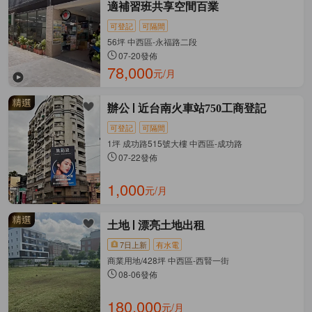
適補習班共享空間百業
可登記
可隔間
56坪 中西區-永福路二段
07-20發佈
78,000
元/月
辦公
近台南火車站750工商登記
可登記
可隔間
1坪 成功路515號大樓 中西區-成功路
07-22發佈
1,000
元/月
土地
漂亮土地出租
7日上新
有水電
商業用地/428坪 中西區-西賢一街
08-06發佈
180,000
元/月