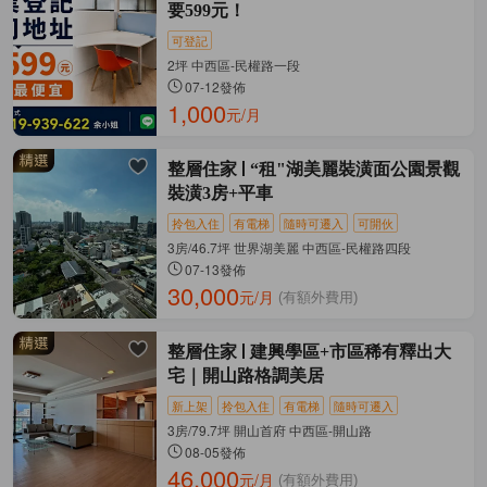
要599元！
可登記
2坪 中西區-民權路一段
07-12發佈
1,000
元/月
整層住家
“租"湖美麗裝潢面公園景觀
裝潢3房+平車
拎包入住
有電梯
隨時可遷入
可開伙
3房/46.7坪 世界湖美麗 中西區-民權路四段
07-13發佈
30,000
元/月
(有額外費用)
整層住家
建興學區+市區稀有釋出大
宅｜開山路格調美居
新上架
拎包入住
有電梯
隨時可遷入
3房/79.7坪 開山首府 中西區-開山路
08-05發佈
46,000
元/月
(有額外費用)