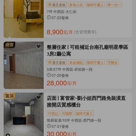
屋主直租
拎包入住
隨時可遷入
押一付一
7坪 中西區-大仁街
07-22發佈
8,900
元/月
(含管理費等)
整層住家
可租補近台南孔廟明星學區
3房2廳公寓
屋主直租
租金補貼
隨時可遷入
可開伙
3房/27坪 中西區-府前路一段
07-20發佈
28,000
元/月
店面
富管家~劉小姐西門路免裝潢直
接開店質感櫃台
可登記
可隔間
隨時可遷入
簡易裝潢/10坪 中西區-西門路一段
07-31發佈
30,000
元/月