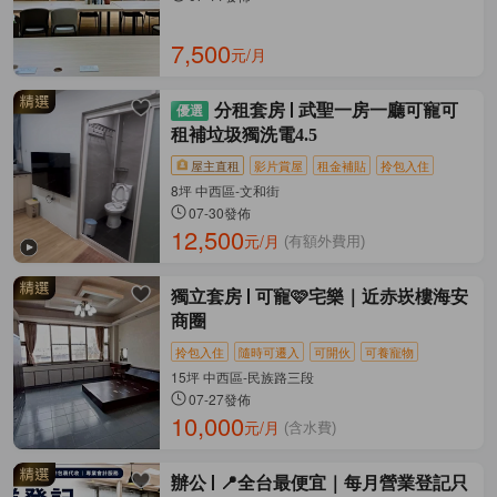
7,500
元/月
分租套房
武聖一房一廳可寵可
租補垃圾獨洗電4.5
屋主直租
影片賞屋
租金補貼
拎包入住
8坪 中西區-文和街
07-30發佈
12,500
元/月
(有額外費用)
獨立套房
可寵🩷宅樂｜近赤崁樓海安
商圈
拎包入住
隨時可遷入
可開伙
可養寵物
15坪 中西區-民族路三段
07-27發佈
10,000
元/月
(含水費)
辦公
📍全台最便宜｜每月營業登記只