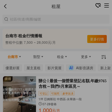
租屋
台南市·租金行情播報
合租中位數 4,800 ~ 6,800元/月
更多行情
整租中位數 7,500 ~ 28,000元/月
合租中位數 4,800 ~ 6,800元/月
台南市
類型
租金
更多
優選好屋
屋主直租
影片賞屋
AI影音講房
新上架
辦公
最後一個營業登記名額,年繳9765
含稅～我們9月東區見～
可登記
可隔間
豪華裝潢
1坪 亞姆斯壯 中西區-永華路一段
07-28發佈
1,000
元/月