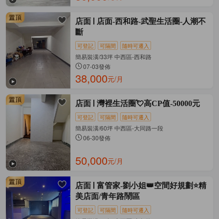
店面
店面-西和路-武聖生活圈-人潮不
斷
可登記
可隔間
隨時可遷入
簡易裝潢/33坪 中西區-西和路
07-03發佈
38,000
元/月
店面
灣裡生活圈💘高CP值-50000元
可登記
可隔間
隨時可遷入
簡易裝潢/60坪 中西區-大同路一段
06-30發佈
50,000
元/月
店面
富管家-劉小姐👑空間好規劃⭐精
美店面/青年路鬧區
可登記
可隔間
隨時可遷入