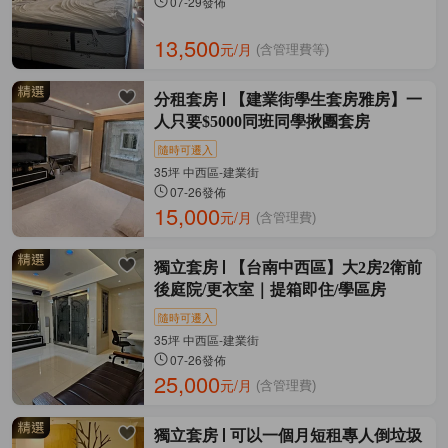
07-29發佈
13,500
元/月
(含管理費等)
分租套房
【建業街學生套房雅房】一
人只要$5000同班同學揪團套房
隨時可遷入
35坪 中西區-建業街
07-26發佈
15,000
元/月
(含管理費)
獨立套房
​【台南中西區】大2房2衛前
後庭院/更衣室｜提箱即住/學區房
隨時可遷入
35坪 中西區-建業街
07-26發佈
25,000
元/月
(含管理費)
獨立套房
可以一個月短租專人倒垃圾