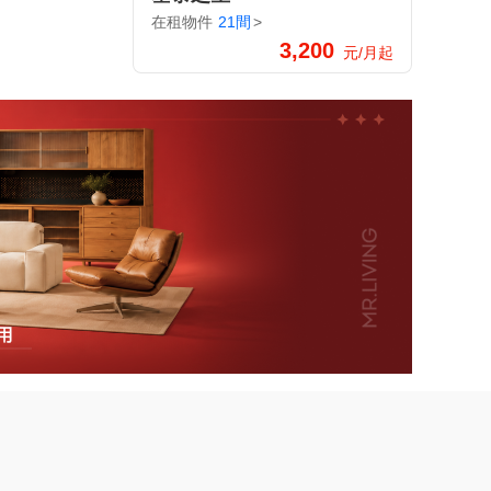
在租物件
21間
>
3,200
元/月起