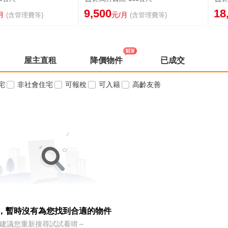
9,500
18
月
元/月
(含管理費等)
(含管理費等)
屋主直租
降價物件
已成交
宅
非社會住宅
可報稅
可入籍
高齡友善
，暫時沒有為您找到合適的物件
建議您重新搜尋試試看唷～