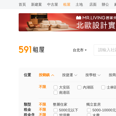
首頁
新建案
中古屋
租屋
土地
店面
辦公
台北市
位置
按鄉鎮
按捷運
按學校
按商
不限
大安區
內湖區
士林
南港區
類型
不限
整層住家
獨立套房
租金
不限
5000元以下
5000-10000元
租金含
不限
管理費
水費