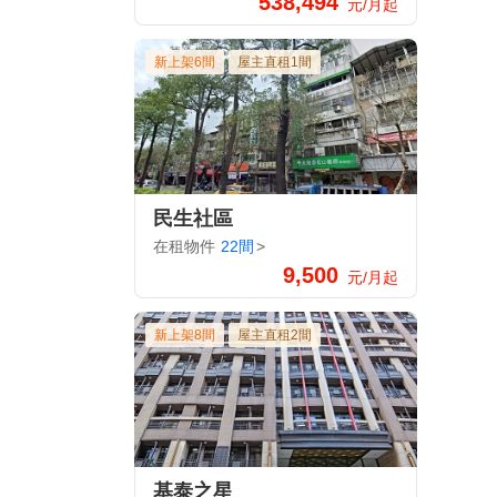
538,494
元/月起
新上架6間
屋主直租1間
民生社區
在租物件
22間
>
9,500
元/月起
新上架8間
屋主直租2間
基泰之星