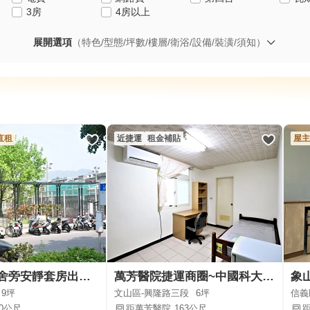
3房
4房以上
展開選項
（特色/型態/坪數/樓層/衛浴/設備/裝潢/須知）
直租
近捷運
租金補貼
屋主
北醫學生宿舍旁安靜套房出租，樓下無餐廳
萬芳醫院捷運商圈~中國科大分租套房
象
9坪
文山區-興隆路三段
6坪
信義
80公尺
距萬芳醫院
163公尺