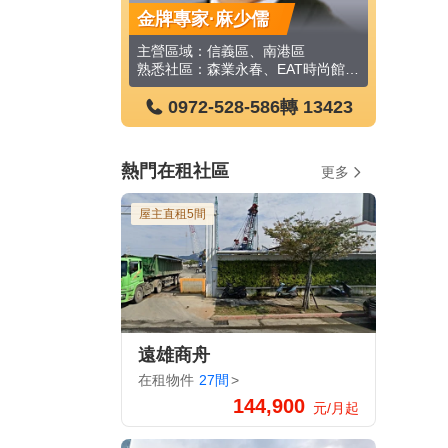
宗立
金牌專家·麻少儒
金牌專家
區、中正區
主營區域：信義區、南港區
熟悉社區：阿曼TiT、第一名宅、宏普W HOUSE、中正晶鑽大廈、西門Tokyo、貴陽富邑、中山堂生活廣場大廈、中華路二段132巷18號、昆庭華廈、榮耀天璽大廈等
熟悉社區：森業永春、EAT時尚館、信義一品、忠孝名人大廈、皇鼎一品、富台國宅公寓、太子東都、達麗信義、璞真永吉、忠孝詠吉等
-586
轉 106146
0972-528-586
轉 13423
0972
熱門在租社區
更多
屋主直租5間
遠雄商舟
在租物件
27間
>
144,900
元/月起