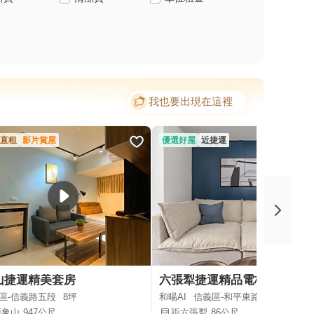
我也要出現在這裡
直租
影片賞屋
優選好屋
近捷運
山捷運精美套房
六張犁捷運精品電梯宅
區-信義路五段
8坪
和暘AI
信義區-和平東路三段
11.6坪
距象山
947公尺
距六張犁
86公尺