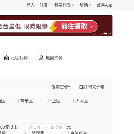
登入
註冊
我要刊登
幫助
數字App
社區找房
地圖找房
清空條件
訂閱電子報
山區
萬華區
中正區
大同區
元
000元以上
斯費
清潔費
車位租金