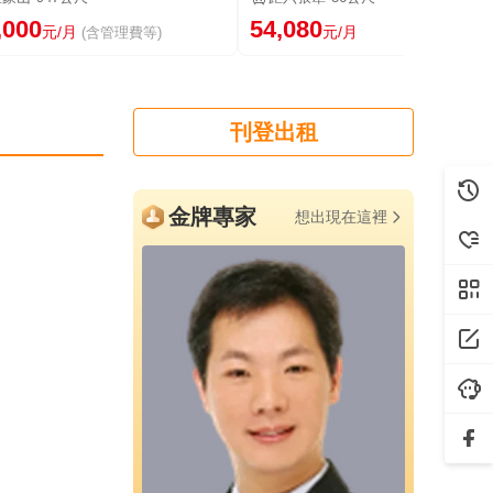
,000
54,080
元/月
元/月
(含管理費等)
刊登出租
金牌專家
想出現在這裡