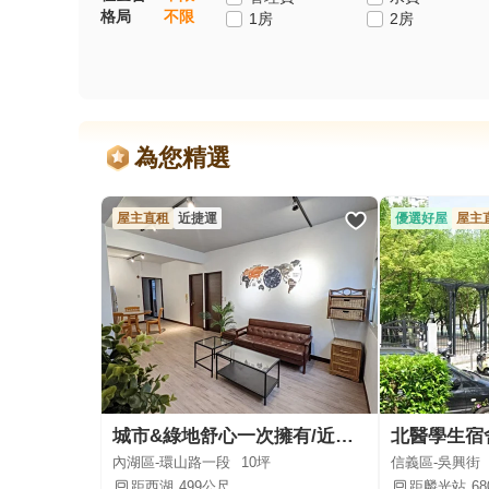
格局
不限
1房
2房
為您精選
屋主直租
近捷運
優選好屋
屋主
城市&綠地舒心一次擁有/近西湖捷運與美麗華蛋黃商圈
內湖區-環山路一段
10坪
信義區-吳興街
距西湖
499公尺
距麟光站
6