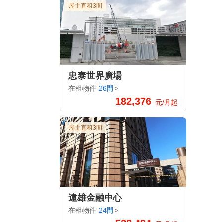
屋主直租3間
忠泰世界廣場
在租物件
26間
>
182,376
元/月起
屋主直租3間
遠雄金融中心
在租物件
24間
>