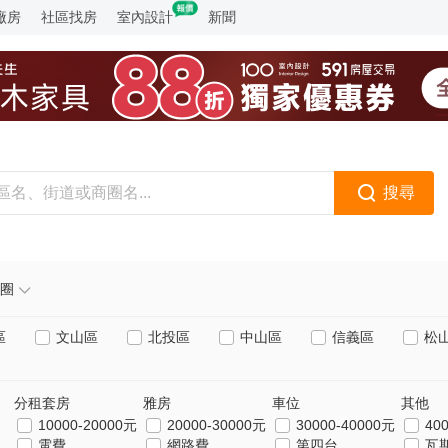
廠房
社區找房
室內設計
新聞
搜尋
圈
區
文山區
北投區
中山區
信義區
松
分租套房
雅房
車位
其他
10000-20000元
20000-30000元
30000-40000元
40
電費
網路費
第四台
瓦