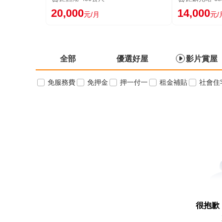
20,000
14,000
元/月
元/
全部
優選好屋
影片賞屋
免服務費
免押金
押一付一
租金補貼
社會住
很抱歉