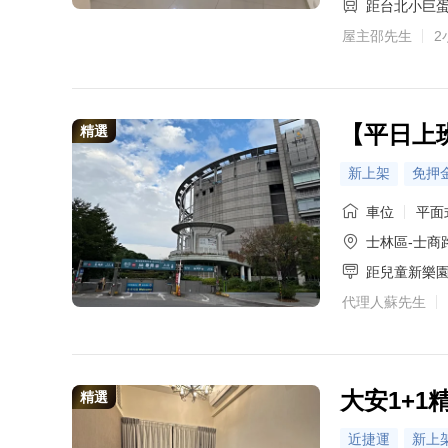
距台北小巨
屋主邵先生
2
【平日上
精選
新上架
免押
車位
平面
士林區-士商路
距兒童新樂
代理人蘇先生
大安1+1
精選
近捷運
新上