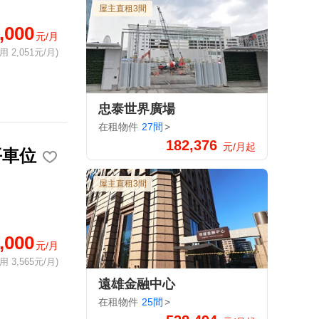
屋主直租3間
,000
元/月
 2,051元/月)
忠泰世界廣場
在租物件
27間
>
182,376
元/月起
平車位
屋主直租3間
,000
元/月
 3,565元/月)
遠雄金融中心
在租物件
25間
>