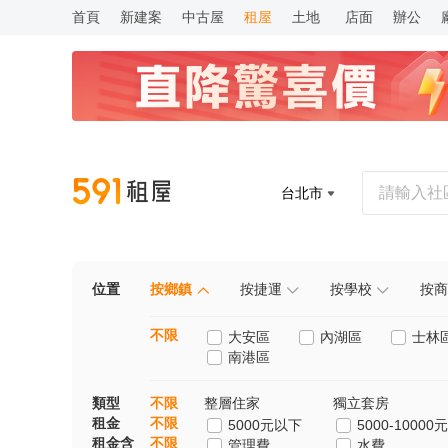
首頁
新建案
中古屋
租屋
土地
店面
辦公
台北市
位置
按鄉鎮
按捷運
按學校
按商
不限
大安區
內湖區
士林
南港區
類型
不限
整層住家
獨立套房
租金
不限
5000元以下
5000-10000元
租金含
不限
管理費
水費