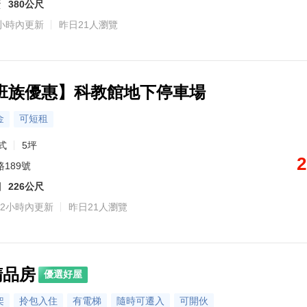
蛋
380公尺
金牌專家·賴美儒
金牌專家·鍾天竣
金牌專家·王聿安
金牌專家·葉玲玲
金牌專家·張佩琪
金牌專家·黃頎順
金牌專家·闕宏倫
金牌專家·許瑞麟
金牌專家·李招興
金牌專家·徐
小時內更新
昨日21人瀏覽
主營區域：北投區
主營區域：信義區、南港區
主營區域：大安區
主營區域：松山區
主營區域：大安區、中山區
主營區域：永和區、大安區、中正區
主營區域：大安區、中正區、松山區
主營區域：中正區、大安區、中山區
主營區域：北投區、士林區、信義區、中正區
主營區域：板橋
熟悉社區：大可山石
熟悉社區：林肯大廈
熟悉社區：溫州院、吉美大安花園、敦南寓邸、一品苑、富邦醴仁、華固敦品、Forest Park 吉美富徠、和平大苑、潤泰敦仁、璞真一一大廈等
熟悉社區：中正香榭、舞春秋大樓、美麗佳人大廈、中正觀邸大廈、中正文華、中正菁英、中正DC大樓、花齊匯、將作城心、皇普河畔大廈等
熟悉社區：遠雄天母、第一名廈、遠東瑞市大廈、遠雄爵士、萬象之都、華固奇妍映月、和園、天母好逑、築青庭、士林福庭等
熟悉社區：101富裔館、富裔101、達麗信義、達麗101、Taipei Garden、信義川普、NY21紐約花園、四季台北、信義W會館、璞真永吉等
熟悉社區：健安新城A區、健安新城B區、平安新城甲區、健康新城C區、延壽國宅F區、健安新城E區、健康新城BD區、平安新城中央區、平安新城丙區、健安新城F區等
熟悉社區：統領中正、信義VISTA、雅典花園別墅大廈、法意大樓
熟悉社區：Diamond Towers 台北之星、敦南自在、頂高豪景、帝寶、凌雲通商大樓
0972-528-586
0972-528-586
0972-528-586
0972-528-586
0972-528-586
0972-528-586
0972-528-586
0972-528-586
0972-528-586
轉 696742
轉 398215
轉 501379
轉 182524
轉 737374
轉 26578
轉 50558
轉 39463
轉 14774
0972-528
班族優惠】科教館地下停車場
金
可短租
式
5坪
2
189號
園
226公尺
2小時內更新
昨日21人瀏覽
精品房
優選好屋
架
拎包入住
有電梯
隨時可遷入
可開伙