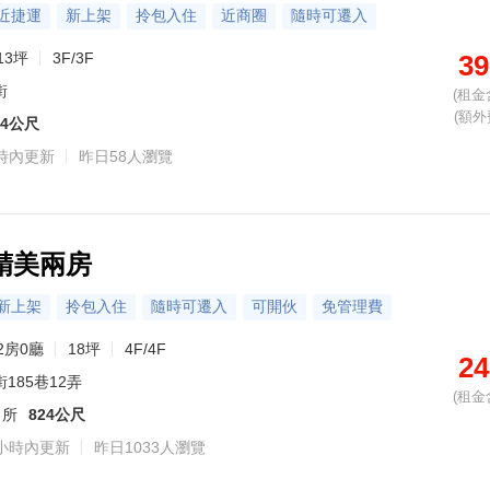
近捷運
新上架
拎包入住
近商圈
隨時可遷入
13坪
3F/3F
39
街
(租金
(額外
34公尺
時內更新
昨日58人瀏覽
精美兩房
新上架
拎包入住
隨時可遷入
可開伙
免管理費
2房0廳
18坪
4F/4F
24
185巷12弄
(租金
出所
824公尺
小時內更新
昨日1033人瀏覽