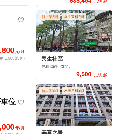
538,494
元/月起
新上架8間
屋主直租2間
,800
元/月
 1,900元/月)
民生社區
在租物件
23間
>
9,500
元/月起
新上架9間
屋主直租2間
平車位
,000
元/月
基泰之星