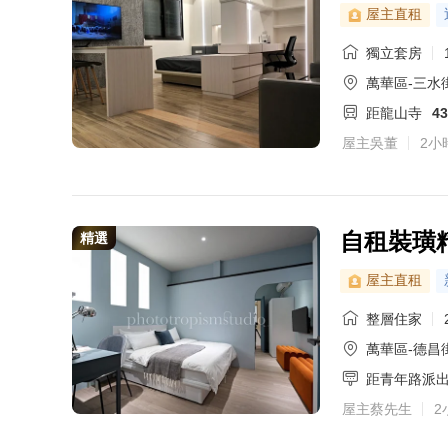
屋主直租
獨立套房
萬華區-三水
距龍山寺
4
屋主吳董
2小
自租裝璜
精選
屋主直租
整層住家
萬華區-德昌街
距青年路派
屋主蔡先生
2