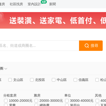
廠房
社區找房
室內設計
新聞
搜尋
圈
區
文山區
北投區
中山區
信義區
松
分租套房
雅房
車位
其他
10000-20000元
20000-30000元
30000-40000元
40
電費
網路費
第四台
瓦