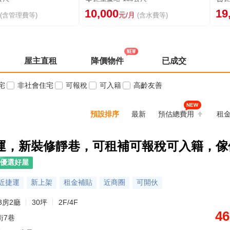
10,000
19
元/月
(含管理費等)
(含水費等)
屋主直租
降價物件
已成交
宅
非社會住宅
可報稅
可入籍
高齡友善
預設排序
最新
預估總費用
租
運，新裝修靜巷，可租補可報稅可入籍，傢
優選好屋
近捷運
新上架
租金補貼
近商圈
可開伙
3房2廳
30坪
2F/4F
46
街7巷