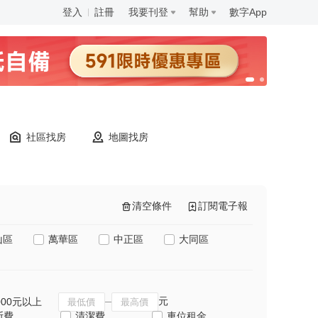
登入
註冊
我要刊登
幫助
數字App
社區找房
地圖找房
清空條件
訂閱電子報
山區
萬華區
中正區
大同區
元
000元以上
斯費
清潔費
車位租金