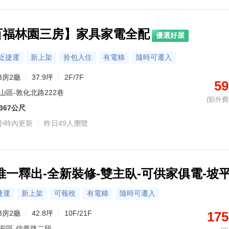
百福林園三房】家具家電全配
優選好屋
近捷運
新上架
拎包入住
有電梯
隨時可遷入
3房2廳
37.9坪
2F/7F
59
山區-敦化北路222巷
(額外費用
367公尺
小時內更新
昨日49人瀏覽
唯一釋出-全新裝修-雙主臥-可供家俱電-坡
捷運
新上架
可報稅
有電梯
隨時可遷入
3房2廳
42.8坪
10F/21F
175
安區-信義路二段