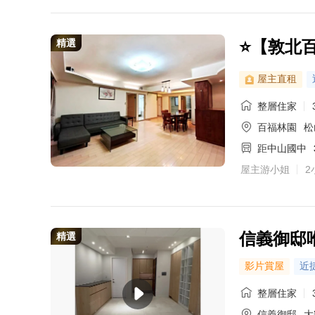
精選
⭐【敦北
屋主直租
整層住家
百福林園
松
距中山國中
屋主游小姐
2
信義御邸
精選
影片賞屋
近
整層住家
信義御邸
大