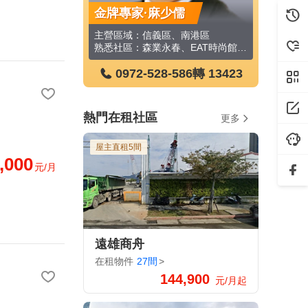
沛孜
金牌專家·麻少儒
金牌專家
區、中正區
主營區域：信義區、南港區
熟悉社區：揚昇河畔、江翠ONE、天下大市、聯上匯翠、心晴好、麗寶北歐莊園－芬蘭極光、新外灘6-立信帝國花園廣場、凱悅花園廣場、馥華時尚會館、潤泰文樺等
熟悉社區：森業永春、EAT時尚館、信義一品、忠孝名人大廈、皇鼎一品、富台國宅公寓、太子東都、達麗信義、璞真永吉、忠孝詠吉等
-586
轉 404368
0972-528-586
轉 13423
0972
熱門在租社區
更多
屋主直租5間
,000
元/月
遠雄商舟
在租物件
27間
>
144,900
元/月起