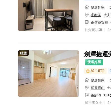
整層住家
睿泰美
大安
距信義安和
仲介黃小姐
2
劍潭捷運
精選
優選好屋
屋主直租
整層住家
富麗圓山
士
距劍潭
19
屋主李女士
2