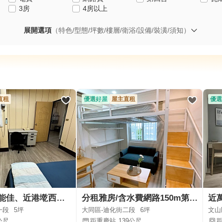
3房
4房以上
展開選項
（特色/型態/坪數/樓層/衛浴/設備/裝潢/須知）
直租
優選好屋
屋主直租
優選
內科生活機能佳、近港墘西湖捷運站交通方便！一級變頻冷氣
分租雅房/含水費網路150m第四台
一段
5坪
大同區-迪化街二段
6坪
文山
公尺
距重慶站
139公尺