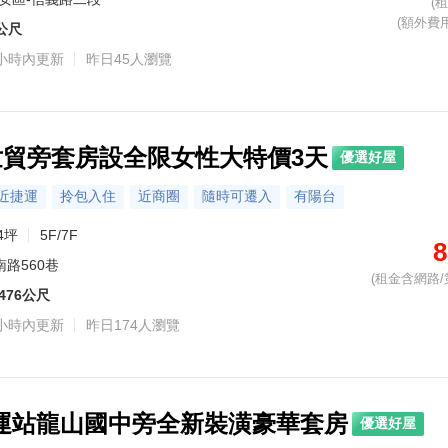
(
(額外費用 
5公尺
小時內更新
昨日45人瀏覽
1世貿旁套房設全限女性大特價3天
優選好屋
近捷運
拎包入住
近商圈
隨時可遷入
有陽台
4坪
5F/7F
8
南路560巷
(租金含網路/
476公尺
小時內更新
昨日174人瀏覽
運站龍山國中旁全新裝潢豪華套房
優選好屋