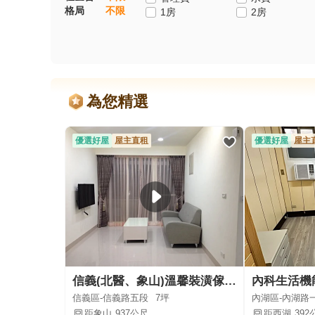
格局
不限
1房
2房
為您精選
優選好屋
屋主直租
優選好屋
屋主
信義(北醫、象山)溫馨裝潢傢俱優質套雅房
信義區-信義路五段
7坪
內湖區-內湖路
距象山
937公尺
距西湖
392