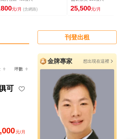
,800
25,500
元/月
元/月
(含網路)
刊登出租
金牌專家
想出現在這裡
金
坪數
俱可
,000
元/月