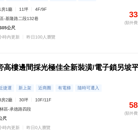
1房1廳
11坪
4F/9F
33
區-基隆路二段132巷
(額外費用
605公尺
小時內更新
昨日100人瀏覽
旁高樓邊間採光極佳全新裝潢/電子鎖另坡
近捷運
新上架
近商圈
有電梯
隨時可遷入
3房2廳
30坪
10F/11F
58
林區-承德路四段
(額外費用
1公尺
小時內更新
昨日0人瀏覽