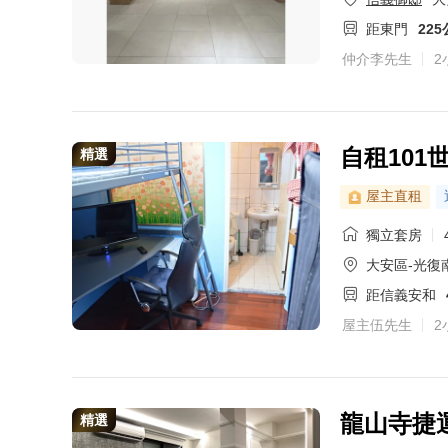
距東門
22
仲介李先生
2
自租10
精選
屋主直租
獨立套房
大安區-光復
距信義安和
屋主伍先生
2
龍山寺捷
精選