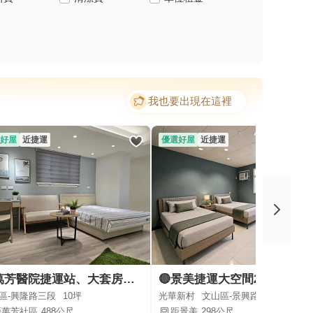
我也要出現在這裡
好屋
近捷運
優選好屋
近捷運
近萬芳醫院捷運站、大套房舒適大空間、機能佳、可炊
🔴景美捷運大空間25坪
區-興隆路三段
10坪
光華新村
文山區-景興路
1房/
25坪
距萬芳社區
488公尺
距景美
298公尺