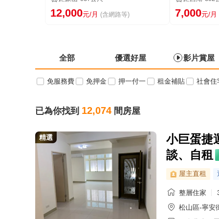
12,000
7,000
元/月
元/月
(含網路等)
全部
優選好屋
影片賞屋
免服務費
免押金
押一付一
租金補貼
社會住
12,074
已為你找到
間房屋
小巨蛋捷
精選
談、自租
屋主直租
整層住家
松山區-寧安