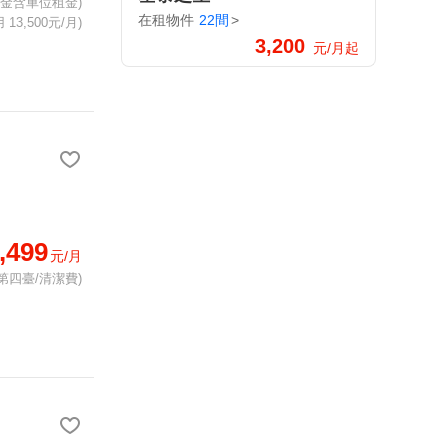
租金含車位租金)
在租物件
22間
>
13,500元/月)
3,200
元/月起
,499
元/月
第四臺/清潔費)