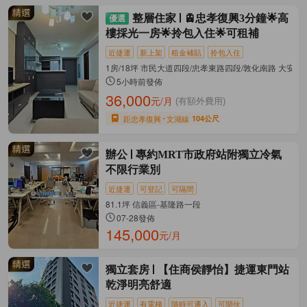
整層住家
🚊忠孝復興3分鐘🌟高
樓採光一房🌟拎包入住🌟可租補
近捷運
新上架
租金補貼
拎包入住
1房/18坪 市民大道四段/忠孝東路四段/敦化南路 大安區
5小時前發佈
36,000
元/月
(有額外費用)
距忠孝復興
文湖線
104公尺
辦公
專約MRT市政府站附獨立冷氣
不限行業別
近捷運
可登記
可隔間
81.1坪 信義區-基隆路一段
07-28發佈
145,000
元/月
獨立套房
【住商侯靜怡】捷運東門站
乾淨明亮舒適
近捷運
有電梯
隨時可遷入
可開伙