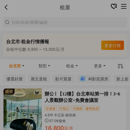
租屋
台北市·租金行情播報
更多行情
合租中位數 9,900 ~ 13,300元/月
整租中位數 16,000 ~ 67,800元/月
合租中位數 9,900 ~ 13,300元/月
台北市
類型
租金
更多
優選好屋
屋主直租
影片賞屋
AI影音講房
新上架
辦公
【12樓】台北車站第一排！3~6
人景觀辦公室+免費會議室
近捷運
可登記
可隔間
豪華裝潢
4.5坪 中正區-館前路
07-06發佈
16,800
元/月