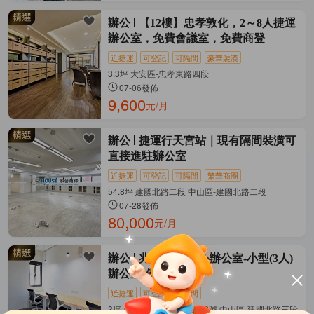
辦公
【12樓】忠孝敦化，2～8人捷運
辦公室，免費會議室，免費商登
近捷運
可登記
可隔間
豪華裝潢
3.3坪 大安區-忠孝東路四段
07-06發佈
9,600
元/月
辦公
捷運行天宮站｜現有隔間裝潢可
直接進駐辦公室
近捷運
可登記
可隔間
繁華商圈
54.8坪 建國北路二段 中山區-建國北路二段
07-28發佈
80,000
元/月
辦公
兆基-商務中心辦公室-小型(3人)
辦公室-僅此一間~
近捷運
可登記
可隔間
3坪 台北市建國北路三段92號 中山區-建國北路三段