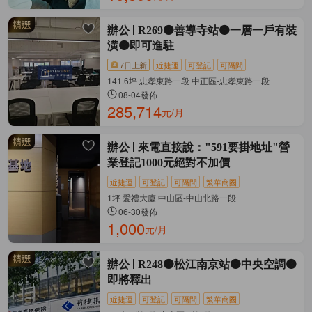
辦公
R269🟠善導寺站🟠一層一戶有裝
潢🟠即可進駐
7日上新
近捷運
可登記
可隔間
141.6坪 忠孝東路一段 中正區-忠孝東路一段
08-04發佈
285,714
元/月
辦公
來電直接說："591要掛地址"營
業登記1000元絕對不加價
近捷運
可登記
可隔間
繁華商圈
1坪 愛禮大廈 中山區-中山北路一段
06-30發佈
1,000
元/月
辦公
R248🟠松江南京站🟠中央空調🟠
即將釋出
近捷運
可登記
可隔間
繁華商圈