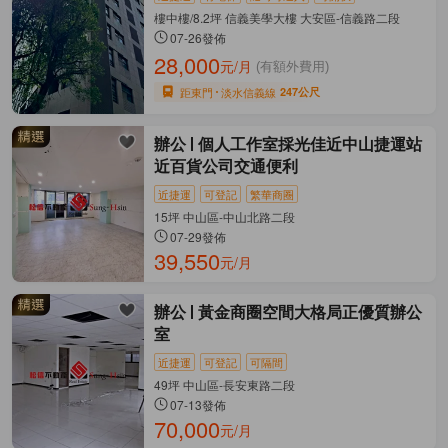
樓中樓/8.2坪 信義美學大樓 大安區-信義路二段
07-26發佈
28,000
元/月
(有額外費用)
距東門
淡水信義線
247公尺
辦公
個人工作室採光佳近中山捷運站
近百貨公司交通便利
近捷運
可登記
繁華商圈
15坪 中山區-中山北路二段
07-29發佈
39,550
元/月
辦公
黃金商圈空間大格局正優質辦公
室
近捷運
可登記
可隔間
49坪 中山區-長安東路二段
07-13發佈
70,000
元/月