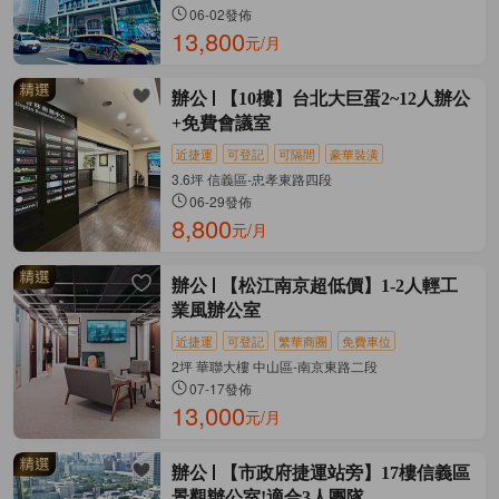
06-02發佈
13,800
元/月
辦公
【10樓】台北大巨蛋2~12人辦公
+免費會議室
近捷運
可登記
可隔間
豪華裝潢
3.6坪 信義區-忠孝東路四段
06-29發佈
8,800
元/月
辦公
【松江南京超低價】1-2人輕工
業風辦公室
近捷運
可登記
繁華商圈
免費車位
2坪 華聯大樓 中山區-南京東路二段
07-17發佈
13,000
元/月
辦公
【市政府捷運站旁】17樓信義區
景觀辦公室!適合3人團隊