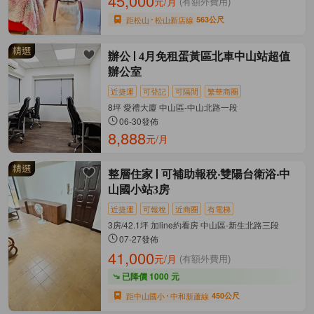
45,000
元/月
(有額外費用)
距松山
松山新店線
563公尺
辦公
4月免租蛋黃區北車中山站超值
辦公室
近捷運
可登記
可隔間
繁華商圈
8坪 愛禮大廈 中山區-中山北路一段
06-30發佈
8,888
元/月
整層住家
可補助報稅‧雙陽台衛浴‧中
山國小站3房
近捷運
可報稅
近商圈
有電梯
3房/42.1坪 加line約看房 中山區-新生北路三段
07-27發佈
41,000
元/月
(有額外費用)
已降價 1000 元
距中山國小
中和新蘆線
450公尺