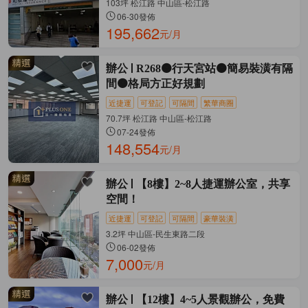
103坪 松江路 中山區-松江路
06-30發佈
195,662
元/月
辦公
R268🟠行天宮站🟠簡易裝潢有隔
間🟠格局方正好規劃
近捷運
可登記
可隔間
繁華商圈
70.7坪 松江路 中山區-松江路
07-24發佈
148,554
元/月
辦公
【8樓】2~8人捷運辦公室，共享
空間！
近捷運
可登記
可隔間
豪華裝潢
3.2坪 中山區-民生東路二段
06-02發佈
7,000
元/月
辦公
【12樓】4~5人景觀辦公，免費