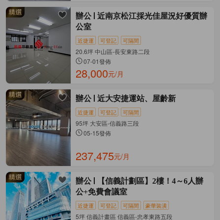
辦公
近南京松江採光佳屋況好優質辦
公室
近捷運
可登記
可隔間
20.6坪 中山區-長安東路二段
07-01發佈
28,000
元/月
辦公
近大安捷運站、屋齡新
近捷運
可登記
可隔間
95坪 大安區-信義路三段
05-15發佈
237,475
元/月
辦公
【信義計劃區】2樓！4～6人辦
公+免費會議室
近捷運
可登記
可隔間
豪華裝潢
5坪 信義計畫區 信義區-忠孝東路五段