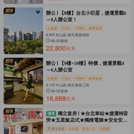
辦公
【8樓】台北小巨蛋，捷運景觀6
～8人辦公室！
近捷運
可登記
可隔間
豪華裝潢
6.8坪 松山區-南京東路四段
06-02發佈
22,800
元/月
辦公
【9樓+10樓】特價，捷運景觀4
～6人辦公室
近捷運
可登記
可隔間
豪華裝潢
5.1坪 中山區-南京東路三段
06-02發佈
16,888
元/月
獨立套房
★台北車站★捷運特區
旁★五星飯店式★獨棟電梯★安全安靜
乾淨★
屋主直租
近捷運
拎包入住
近商圈