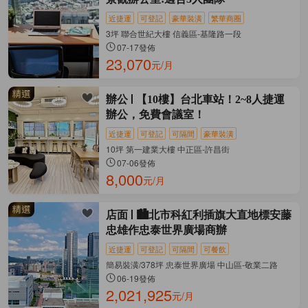
近捷運
可登記
豪華裝潢
繁華商圈
3坪 聯合世紀大樓 信義區-基隆路一段
07-17發佈
23,070
元/月
辦公
【10樓】台北車站！2~8人捷運
辦公，免費會議室！
近捷運
可登記
可隔間
豪華裝潢
10坪 第一建業大樓 中正區-許昌街
07-06發佈
8,000
元/月
店面
🏙️北市科紅利插旗大直地標安藤
忠雄作忠泰世界廣場商辦
近捷運
可登記
可隔間
可餐飲
簡易裝潢/378坪 忠泰世界廣場 中山區-敬業二路
06-19發佈
2,021,925
元/月