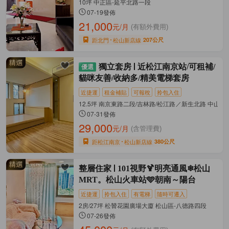
10坪 中正區-延平北路一段
07-19發佈
21,000
元/月
(有額外費用)
距北門
松山新店線
207公尺
獨立套房
近松江南京站/可租補/
貓咪友善/收納多/精美電梯套房
近捷運
租金補貼
可報稅
拎包入住
12.5坪 南京東路二段/吉林路/松江路／新生北路 中山區
07-31發佈
29,000
元/月
(含管理費)
距松江南京
松山新店線
380公尺
整層住家
101視野🍹明亮通風❄松山
MRT。松山火車站🩵朝南～陽台
近捷運
拎包入住
有電梯
隨時可遷入
2房/27坪 松贊花園廣場大廈 松山區-八德路四段
07-26發佈