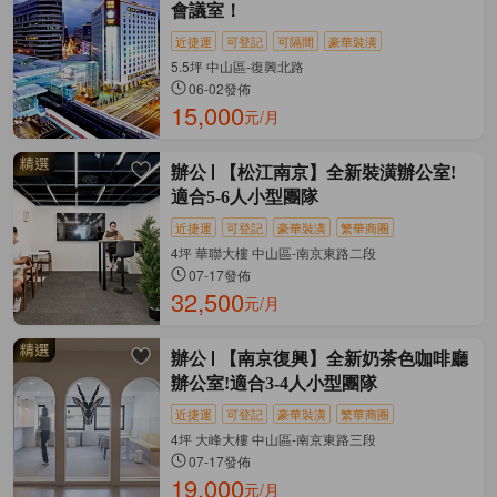
會議室！
近捷運
可登記
可隔間
豪華裝潢
5.5坪 中山區-復興北路
06-02發佈
15,000
元/月
辦公
【松江南京】全新裝潢辦公室!
適合5-6人小型團隊
近捷運
可登記
豪華裝潢
繁華商圈
4坪 華聯大樓 中山區-南京東路二段
07-17發佈
32,500
元/月
辦公
【南京復興】全新奶茶色咖啡廳
辦公室!適合3-4人小型團隊
近捷運
可登記
豪華裝潢
繁華商圈
4坪 大峰大樓 中山區-南京東路三段
07-17發佈
19,000
元/月