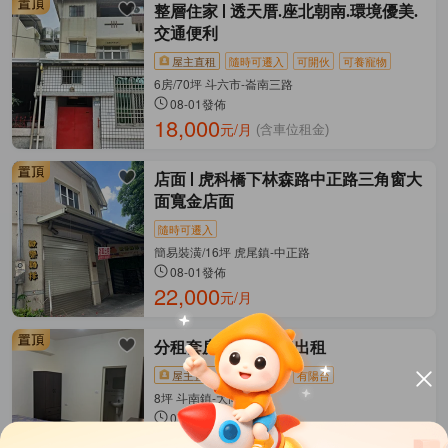
整層住家
透天厝.座北朝南.環境優美.
交通便利
屋主直租
隨時可遷入
可開伙
可養寵物
6房/70坪 斗六市-崙南三路
08-01發佈
18,000
元/月
(含車位租金)
店面
虎科橋下林森路中正路三角窗大
面寬金店面
隨時可遷入
簡易裝潢/16坪 虎尾鎮-中正路
08-01發佈
22,000
元/月
分租套房
單人套房出租
屋主直租
隨時可遷入
有陽台
8坪 斗南鎮-大同路
07-31發佈