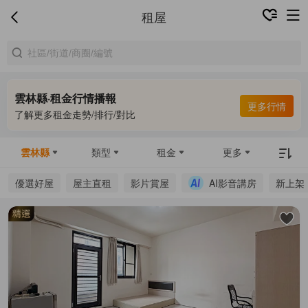
租屋
雲林縣·租金行情播報
更多行情
了解更多租金走勢/排行/對比
雲林縣
類型
租金
更多
優選好屋
屋主直租
影片賞屋
AI影音講房
新上架