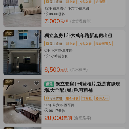
屋主直租
新上架
拎包入住
近商圈
12坪 鎮東國小 斗六市-鎮東路
08-06發佈
7,000
元/月
(含管理費等)
獨立套房
斗六萬年路新套房出租
屋主直租
新上架
拎包入住
隨時可遷入
6坪 斗六市-萬年路
1小時前發佈
6,500
元/月
(含水費等)
獨立套房
刊登相片,就是實際現
場,大全配1層1戶,可租補
屋主直租
租金補貼
可報稅
拎包入住
20坪 斗六市-西平路
06-17發佈
20,000
元/月
(含網路等)