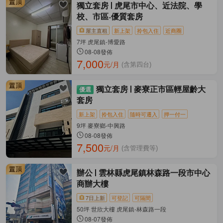
獨立套房
虎尾市中心、近法院、學
校、市區-優質套房
屋主直租
新上架
拎包入住
近商圈
7坪 虎尾鎮-博愛路
08-08發佈
7,000
元/月
(含第四台)
獨立套房
麥寮正市區輕屋齡大
套房
新上架
拎包入住
隨時可遷入
押一付一
9坪 麥寮鄉-中興路
08-08發佈
7,500
元/月
(含管理費等)
辦公
雲林縣虎尾鎮林森路一段市中心
商辦大樓
7日上新
可登記
可隔間
50坪 世欣大樓 虎尾鎮-林森路一段
08-07發佈