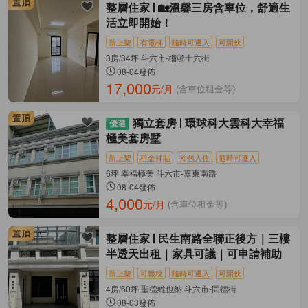
整層住家
🏡溫馨三房含車位，舒適生
活立即開始！
新上架
有電梯
隨時可遷入
可開伙
3房/34坪 斗六市-榴邨十六街
08-04發佈
17,000
元/月
(含車位租金等)
獨立套房
環球科大雲科大幸福
極美套房墅
新上架
租金補貼
拎包入住
隨時可遷入
6坪 幸福極美 斗六市-嘉東南路
08-04發佈
4,000
元/月
(含車位租金等)
整層住家
民生南路全聯正後方｜三樓
半透天出租｜家具可議｜可申請補助
新上架
可報稅
隨時可遷入
可開伙
4房/60坪 聖德維也納 斗六市-同德街
08-03發佈