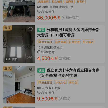
免服務費
租金補貼
近商圈
有電梯
6房/80坪 虎尾鎮-永興北三路
08-02發佈
36,000
元/月
(有額外費用)
分租套房
虎科大旁四維街全新
大套房（8/12後可看房
屋主直租
影片賞屋
社會住宅
租金補貼
10坪 虎尾鎮-四維街
08-02發佈
4,600
元/月
(含網路)
獨立套房
斗六有獨立陽台套房
（近全聯/星巴克/特力屋
屋主直租
拎包入住
有陽台
8坪 斗六市-莊敬路
08-01發佈
9,500
元/月
(含網路)