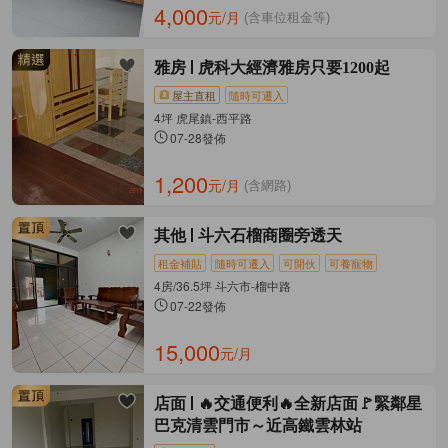
4,000
元/月
(含車位租金等)
雅房
虎科大經濟雅房只要1200起
屋主直租
隨時可遷入
4坪 虎尾鎮-西平路
07-28發佈
1,200
元/月
(含網路)
其他
斗六石榴商圈旁透天
租金補貼
隨時可遷入
可開伙
可養寵物
4房/36.5坪 斗六市-榴中路
07-22發佈
15,000
元/月
店面
🔥交通便利🔥全新店面🚩緊鄰星
巴克清雲門市～近高鐵雲林站