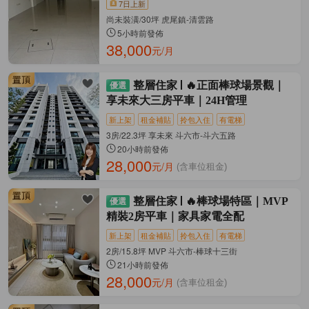
7日上新
尚未裝潢/30坪 虎尾鎮-清雲路
5小時前發佈
38,000
元/月
整層住家
🔥正面棒球場景觀｜
享未來大三房平車｜24H管理
新上架
租金補貼
拎包入住
有電梯
3房/22.3坪 享未來 斗六市-斗六五路
20小時前發佈
28,000
元/月
(含車位租金)
整層住家
🔥棒球場特區｜MVP
精裝2房平車｜家具家電全配
新上架
租金補貼
拎包入住
有電梯
2房/15.8坪 MVP 斗六市-棒球十三街
21小時前發佈
28,000
元/月
(含車位租金)