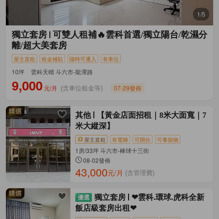
1/5
獨立套房
可雙人租補🔥雲科首選/獨立陽台/乾濕分
離/超大美套房
屋主直租
租金補貼
隨時可遷入
有車位
10坪
雲科天晴 斗六市-龍潭路
9,000
元/月
07-29發佈
(含車位租金等)
其他
【黃金店面招租｜8米大面寬｜7
米大縱深】
屋主直租
有電梯
可開伙
可養寵物
1房/33坪 斗六市-棒球十三街
08-02發佈
43,000
元/月
(含管理費)
獨立套房
❤雲科.環球.虎科全新
飯店級套房出租❤