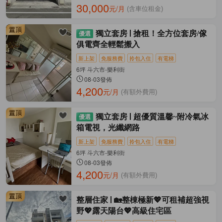
30,000
元/月
(含車位租金)
獨立套房
搶租！全方位套房/傢
俱電齊全輕鬆搬入
新上架
免服務費
拎包入住
有電梯
6坪 斗六市-樂利街
08-03發佈
4,200
元/月
(有額外費用)
獨立套房
超優質溫馨~附冷氣冰
箱電視，光纖網路
新上架
免服務費
拎包入住
有電梯
6坪 斗六市-樂利街
08-03發佈
4,200
元/月
(有額外費用)
整層住家
🏡整棟極新💖可租補超強視
野💖露天陽台💖高級住宅區