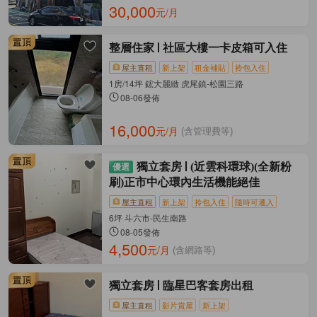
30,000
元/月
整層住家
社區大樓一卡皮箱可入住
屋主直租
新上架
租金補貼
拎包入住
1房/14坪 鋐大麗緻 虎尾鎮-松園三路
08-06發佈
16,000
元/月
(含管理費等)
獨立套房
(近雲科環球)(全新粉
刷)正市中心環內生活機能絕佳
屋主直租
新上架
拎包入住
隨時可遷入
6坪 斗六市-民生南路
08-05發佈
4,500
元/月
(含網路等)
獨立套房
臨星巴客套房出租
屋主直租
影片賞屋
新上架