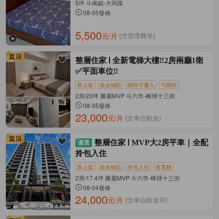
5坪 斗南鎮-大同路
08-05發佈
5,500
元/月
(含管理費等)
整層住家
全新電梯大樓‼️2房兩廳1衛
✅平面車位‼️
新上架
租金補貼
隨時可遷入
可開伙
2房/20坪 勝麗MVP 斗六市-棒球十三街
08-05發佈
23,000
元/月
(含車位租金)
整層住家
MVP大2房平車｜全配
拎包入住
新上架
租金補貼
拎包入住
有電梯
2房/17.4坪 勝麗MVP 斗六市-棒球十三街
08-04發佈
24,000
元/月
(含車位租金等)