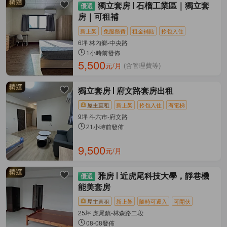
獨立套房
石榴工業區｜獨立套
房｜可租補
新上架
免服務費
租金補貼
拎包入住
6坪 林內鄉-中央路
1小時前發佈
5,500
元/月
(含管理費等)
獨立套房
府文路套房出租
屋主直租
新上架
拎包入住
有電梯
9坪 斗六市-府文路
21小時前發佈
9,500
元/月
雅房
近虎尾科技大學，靜巷機
能美套房
屋主直租
新上架
隨時可遷入
可開伙
25坪 虎尾鎮-林森路二段
08-08發佈