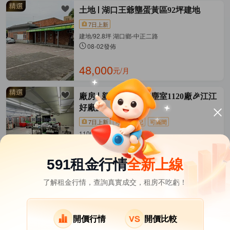
土地
湖口王爺壟蛋黃區92坪建地
7日上新
建地/92.8坪 湖口鄉-中正二路
08-02發佈
48,000
元/月
廠房
新竹工業區無塵室1120廠🎉江江
好廠房
7日上新
可工廠登記
可隔間
1100坪 湖口鄉-湖口交流道
08-05發佈
700,000
元/月
591租金行情
全新上線
了解租金行情，查詢真實成交，租房不吃虧！
新竹縣租屋
其它租屋
熱門在租社區
北埔鄉租屋
橫山鄉租屋
開價行情
開價比較