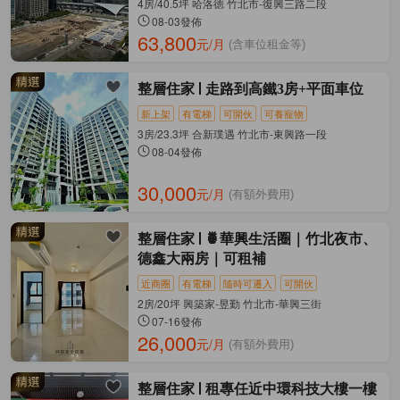
4房/40.5坪 哈洛徳 竹北市-復興三路二段
08-03發佈
63,800
元/月
(含車位租金等)
整層住家
走路到高鐵3房+平面車位
新上架
有電梯
可開伙
可養寵物
3房/23.3坪 合新璞遇 竹北市-東興路一段
08-04發佈
30,000
元/月
(有額外費用)
整層住家
🍍華興生活圈｜竹北夜市、
德鑫大兩房｜可租補
近商圈
有電梯
隨時可遷入
可開伙
2房/20坪 興築家-昱勤 竹北市-華興三街
07-16發佈
26,000
元/月
(有額外費用)
整層住家
租專任近中環科技大樓一樓