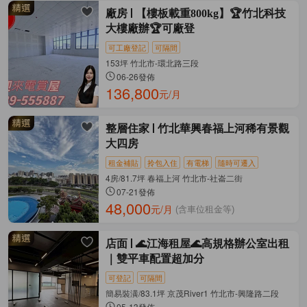
廠房
【樓板載重800kg】🏆竹北科技
大樓廠辦🏆可廠登
可工廠登記
可隔間
153坪 竹北市-環北路三段
06-26發佈
136,800
元/月
整層住家
竹北華興春福上河稀有景觀
大四房
租金補貼
拎包入住
有電梯
隨時可遷入
4房/81.7坪 春福上河 竹北市-社崙二街
07-21發佈
48,000
元/月
(含車位租金等)
店面
🌊江海租屋🌊高規格辦公室出租
｜雙平車配置超加分
可登記
可隔間
簡易裝潢/83.1坪 京茂River1 竹北市-興隆路二段
05-13發佈