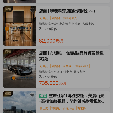
店面
聯發科旁店辦出租(稅5%)
可登記
可隔間
隨時可遷入
簡易裝潢/60坪 惠友遠見 竹北市-高鐵七路
07-28發佈
82,000
元/月
店面
市場唯一無競品(品牌優質歡迎
來談)
可登記
可隔間
可餐飲
隨時可遷入
簡易裝潢/374.6坪 竹北市-縣政九路
06-04發佈
735,000
元/月
整層住家
專任委託，美麗山景
+高樓無敵視野，簡約質感耐看風格，
四房平車
新上架
可報稅
拎包入住
有電梯