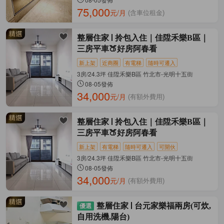
75,000
元/月
(含車位租金)
整層住家
拎包入住｜佳陞禾樂B區｜
三房平車🍑好房阿春看
新上架
近商圈
有電梯
隨時可遷入
3房/24.3坪 佳陞禾樂B區 竹北市-光明十五街
08-05發佈
34,000
元/月
(有額外費用)
整層住家
拎包入住｜佳陞禾樂B區｜
三房平車🍑好房阿春看
新上架
有電梯
隨時可遷入
可開伙
3房/24.3坪 佳陞禾樂B區 竹北市-光明十五街
08-05發佈
34,000
元/月
(有額外費用)
整層住家
台元家樂福兩房(可炊,
自用洗機,陽台)