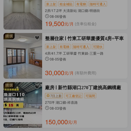
新上架
租金補貼
有電梯
隨時可遷入
2房/17.2坪 大清新站 湖口鄉-明德街
08-06發佈
19,500
元/月
(含車位租金)
整層住家
竹東工研華廈優質4房+平車
新上架
有電梯
隨時可遷入
可開伙
4房/41.7坪 工研華廈 竹東鎮-三重一路
08-05發佈
30,000
元/月
(有額外費用)
廠房
新竹縣湖口270丁建挑高鋼構廠
7日上新
可工廠登記
可隔間
270坪 湖口鄉-祥喜路
08-03發佈
150,000
元/月