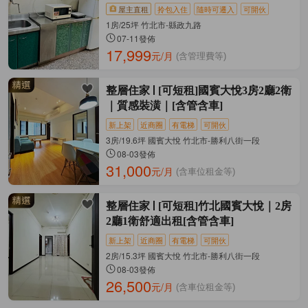
屋主直租
拎包入住
隨時可遷入
可開伙
1房/25坪 竹北市-縣政九路
07-11發佈
17,999
元/月
(含管理費等)
整層住家
[可短租]國賓大悅3房2廳2衛
｜質感裝潢｜[含管含車]
新上架
近商圈
有電梯
可開伙
3房/19.6坪 國賓大悅 竹北市-勝利八街一段
08-03發佈
31,000
元/月
(含車位租金等)
整層住家
[可短租]竹北國賓大悅｜2房
2廳1衛舒適出租[含管含車]
新上架
近商圈
有電梯
可開伙
2房/15.3坪 國賓大悅 竹北市-勝利八街一段
08-03發佈
26,500
元/月
(含車位租金等)