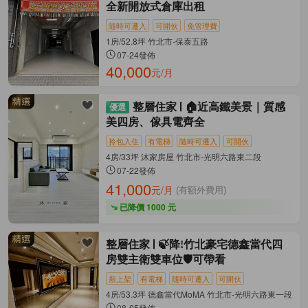
全新開放式倉庫出租
隨時可遷入
可開伙
免管理費
1房/52.8坪 竹北市-保泰五路
07-24發佈
40,000
元/月
整層住家
🏠近高鐵美景｜質感
美四房、傢具電齊全
拎包入住
有電梯
隨時可遷入
可開伙
4房/33坪 沐家房屋 竹北市-光明六路東二段
07-22發佈
41,000
元/月
(有額外費用)
已降價 1000 元
整層住家
🍃降!竹北豪宅德鑫當代四
房雙主衛雙車位🛡️可帶看
新上架
有電梯
隨時可遷入
可開伙
4房/53.3坪 德鑫當代MoMA 竹北市-光明六路東一段
08-05發佈