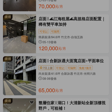
70,000
元/月
店面
🌊江海租屋🌊高規格店面配置｜
稀有雙平車加持
可登記
可隔間
簡易裝潢/94.6坪 竹北市-自強五路
05-13發佈
120,000
元/月
店面
合新詠遇大面寬店面+平面車位
7日上新
可登記
可隔間
免租1個月
尚未裝潢/41.6坪 合新詠遇 竹北市-光明六路
08-06發佈
65,000
元/月
整層住家
湖口！大清新站全新頂樓視
野戶，可租補！