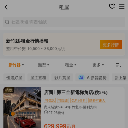
租屋
新竹縣·租金行情播報
合租中位數 7,000 ~ 9,500元/月
更多行情
整租中位數 10,500 ~ 36,000元/月
合租中位數 7,000 ~ 9,500元/月
新竹縣
類型
租金
更多
優選好屋
屋主直租
影片賞屋
AI影音講房
新上架
店面
縣三全新電梯角店(稅5%)
可登記
可隔間
免租1個月
隨時可遷入
尚未裝潢/243.4坪 竹北市-勝利九街
07-28發佈
629,999
元/月