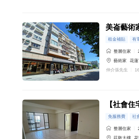
美崙藝術
租金補貼
有
整層住家
藝術家
花蓮
仲介張先生
1
【社會住
免服務費
社
整層住家
莊敬大樓
花