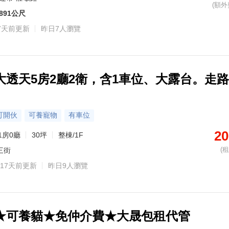
(額外
891公尺
7天前更新
昨日7人瀏覽
大透天5房2廳2衛，含1車位、大露台。走
可開伙
可養寵物
有車位
20
1房0廳
30坪
整棟/1F
(
三街
17天前更新
昨日9人瀏覽
★可養貓★免仲介費★大晟包租代管