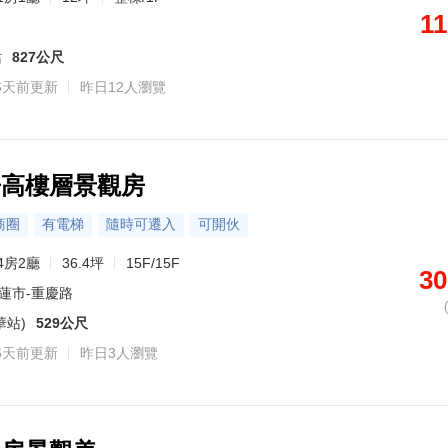
11
站
827公尺
6天前更新
昨日12人瀏覽
房高樓層景觀房
商圈
有電梯
隨時可遷入
可開伙
4房2廳
36.4坪
15F/15F
30
蓮市-重慶路
華站)
529公尺
6天前更新
昨日3人瀏覽