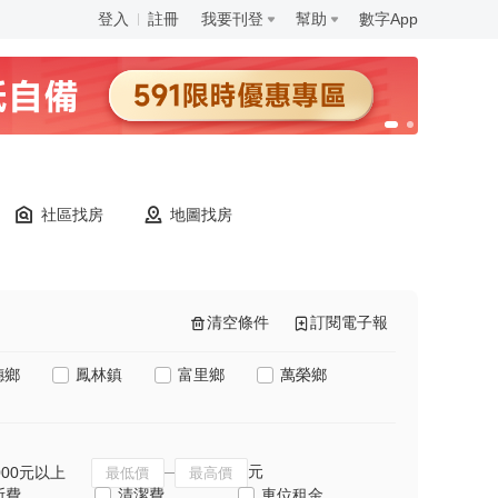
登入
註冊
我要刊登
幫助
數字App
社區找房
地圖找房
清空條件
訂閱電子報
穗鄉
鳳林鎮
富里鄉
萬榮鄉
元
000元以上
斯費
清潔費
車位租金