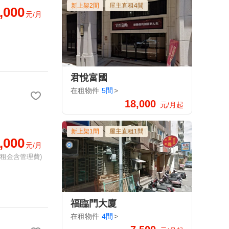
新上架2間
屋主直租4間
,000
元/月
君悅富國
在租物件
5間
>
18,000
元/月起
新上架1間
屋主直租1間
,000
元/月
(租金含管理費)
福臨門大廈
在租物件
4間
>