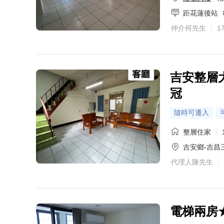
距花蓮後站
仲介何先生
1
吉安整層
冠
隨時可遷入
整層住家
吉安鄉-吉昌
代理人陳先生
電梯兩房