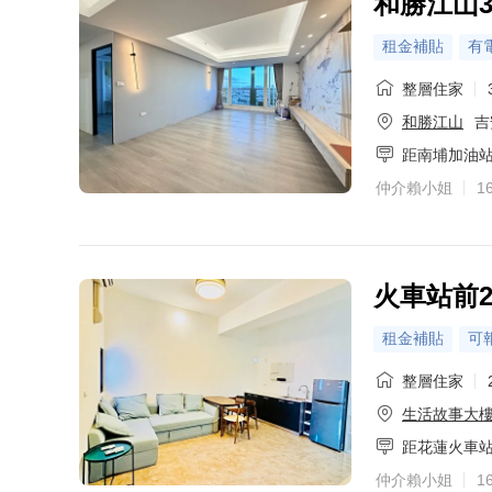
和勝江山
租金補貼
有
整層住家
和勝江山
吉
距南埔加油
仲介賴小姐
1
火車站前
租金補貼
可
整層住家
生活故事大
距花蓮火車
仲介賴小姐
1