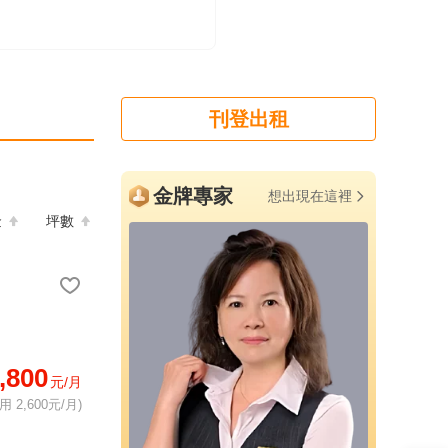
刊登出租
金牌專家
想出現在這裡
金
坪數
,800
元/月
 2,600元/月)