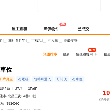
屋主直租
降價物件
已成交
宅
非社會住宅
可報稅
可入籍
高齡友善
預設排序
最新
預估總費用
租
有車位
影片賞屋
有電梯
隨時可遷入
可開伙
有車位
3房2廳
37坪
3F/6F
19
蓮市-北昌三街54巷10號
(額外費用
油站
981公尺