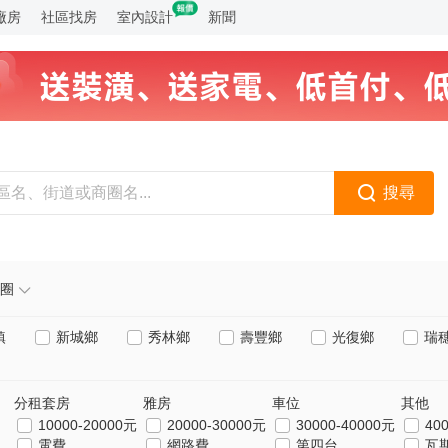
廠房
社區找房
室內設計
新聞
搜尋
圈
鎮
新城鄉
秀林鄉
壽豐鄉
光復鄉
瑞
分租套房
雅房
車位
其他
10000-20000元
20000-30000元
30000-40000元
40
電費
網路費
第四台
瓦