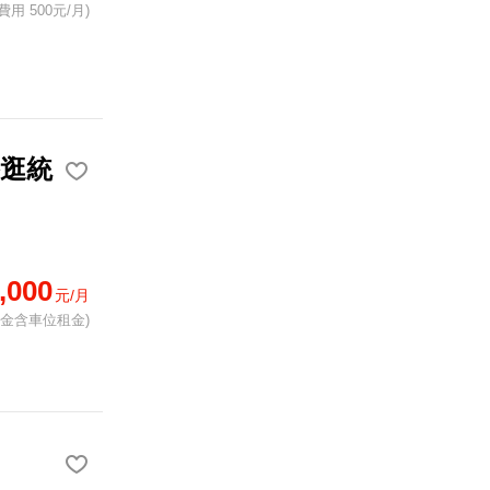
費用 500元/月)
路逛統
,000
元/月
租金含車位租金)