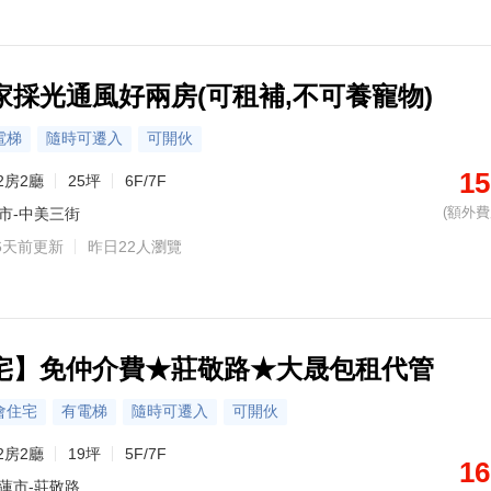
家採光通風好兩房(可租補,不可養寵物)
電梯
隨時可遷入
可開伙
15
2房2廳
25坪
6F/7F
(額外費用
市-中美三街
6天前更新
昨日22人瀏覽
宅】免仲介費★莊敬路★大晟包租代管
會住宅
有電梯
隨時可遷入
可開伙
2房2廳
19坪
5F/7F
16
蓮市-莊敬路