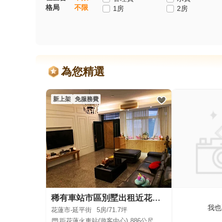
格局
不限
1房
2房
為您精選
新上架
免服務費
稀有車站市區別墅出租近花商花農
我也
花蓮市-延平街
5房/
71.7坪
距花蓮火車站(遊客中心)
886公尺