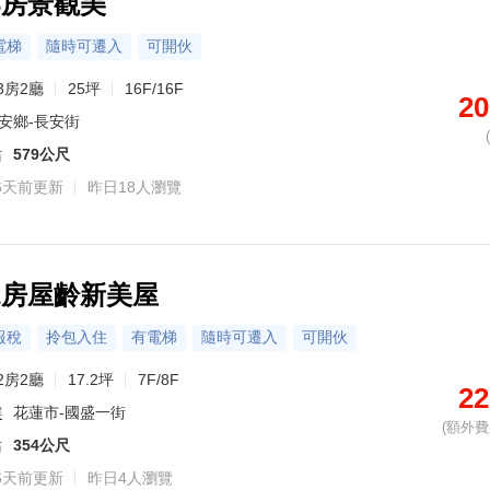
3房景觀美
電梯
隨時可遷入
可開伙
3房2廳
25坪
16F/16F
20
安鄉-長安街
站
579公尺
6天前更新
昨日18人瀏覽
2房屋齡新美屋
報稅
拎包入住
有電梯
隨時可遷入
可開伙
2房2廳
17.2坪
7F/8F
22
樓
花蓮市-國盛一街
(額外費用
站
354公尺
6天前更新
昨日4人瀏覽