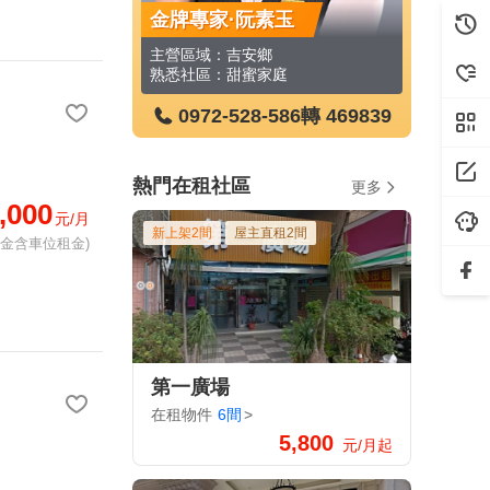
素玉
金牌專家·許書瑋
金牌專家
鄉
主營區域：花蓮市
主營區域：
家庭
熟悉社區：民意丙社區
熟悉社區：
-586
轉 469839
0972-528-586
轉 195471
0972
熱門在租社區
更多
,000
元/月
新上架2間
屋主直租2間
租金含車位租金)
第一廣場
在租物件
6間
>
5,800
元/月起