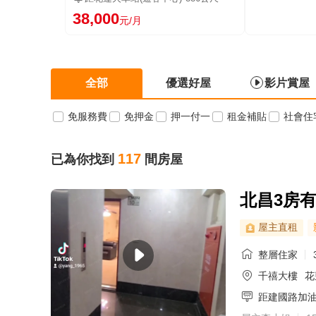
38,000
元/月
全部
優選好屋
影片賞屋
免服務費
免押金
押一付一
租金補貼
社會住
117
已為你找到
間房屋
北昌3房
屋主直租
整層住家
千禧大樓
花
距建國路加