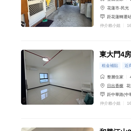
花蓮市-民光
距花蓮轉運
仲介賴小姐
1
東大門4
租金補貼
近
整層住家
日出香榭
花
距中華路(中
仲介賴小姐
1