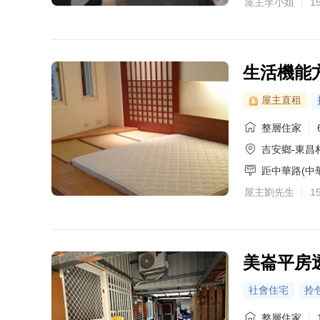
屋主李小姐
1
生活機能
屋主直租
整層住家
吉安鄉-東昌
距中華路(中
屋主劉先生
1
美崙平房
社會住宅
拎
整層住家