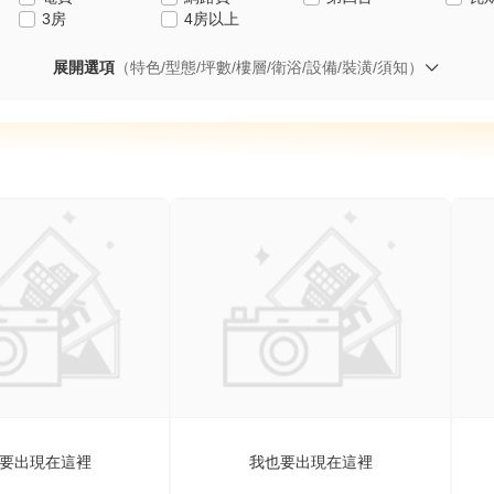
3房
4房以上
展開選項
（特色/型態/坪數/樓層/衛浴/設備/裝潢/須知）
要出現在這裡
我也要出現在這裡