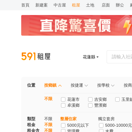
首頁
新建案
中古屋
租屋
土地
店面
辦公
花蓮縣
位置
按鄉鎮
按捷運
按學校
按商
不限
花蓮市
吉安鄉
玉里
卓溪鄉
豐濱鄉
類型
不限
整層住家
獨立套房
租金
不限
5000元以下
5000-10000元
租金含
不限
管理費
水費