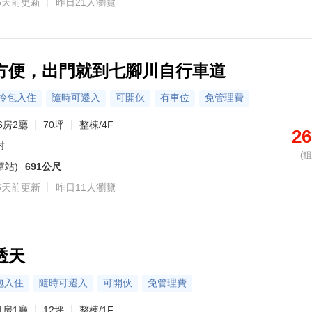
5天前更新
昨日21人瀏覽
金牌專家·阮
主營區域：吉安
熟悉社區：甜蜜
方便，出門就到七腳川自行車道
0972-528
拎包入住
隨時可遷入
可開伙
有車位
免管理費
6房2廳
70坪
整棟/4F
26
村
(
華站)
691公尺
5天前更新
昨日11人瀏覽
透天
包入住
隨時可遷入
可開伙
免管理費
1房1廳
12坪
整棟/1F