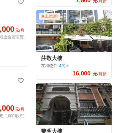
7,500
元/月起
新上架1間
,000
元/月
(租金含管理費)
莊敬大樓
在租物件
4間
>
16,000
元/月起
,000
元/月
 1,000元/月)
黎明大樓